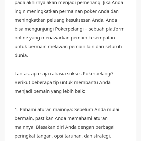
pada akhirnya akan menjadi pemenang. Jika Anda
ingin meningkatkan permainan poker Anda dan
meningkatkan peluang kesuksesan Anda, Anda
bisa mengunjungi Pokerpelangi – sebuah platform
online yang menawarkan pemain kesempatan
untuk bermain melawan pemain lain dari seluruh
dunia.
Lantas, apa saja rahasia sukses Pokerpelangi?
Berikut beberapa tip untuk membantu Anda
menjadi pemain yang lebih baik:
1. Pahami aturan mainnya: Sebelum Anda mulai
bermain, pastikan Anda memahami aturan
mainnya. Biasakan diri Anda dengan berbagai
peringkat tangan, opsi taruhan, dan strategi.