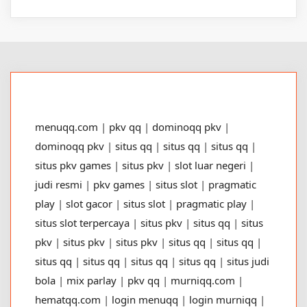
menuqq.com
|
pkv qq
|
dominoqq pkv
|
dominoqq pkv
|
situs qq
|
situs qq
|
situs qq
|
situs pkv games
|
situs pkv
|
slot luar negeri
|
judi resmi
|
pkv games
|
situs slot
|
pragmatic
play
|
slot gacor
|
situs slot
|
pragmatic play
|
situs slot terpercaya
|
situs pkv
|
situs qq
|
situs
pkv
|
situs pkv
|
situs pkv
|
situs qq
|
situs qq
|
situs qq
|
situs qq
|
situs qq
|
situs qq
|
situs judi
bola
|
mix parlay
|
pkv qq
|
murniqq.com
|
hematqq.com
|
login menuqq
|
login murniqq
|