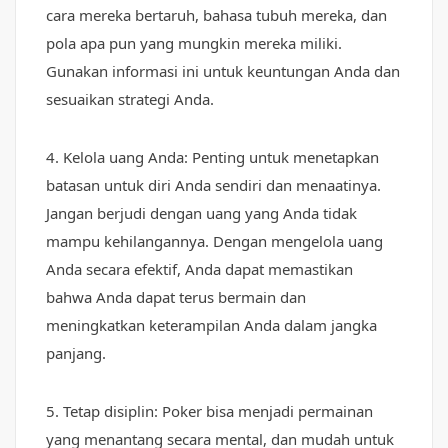
cara mereka bertaruh, bahasa tubuh mereka, dan
pola apa pun yang mungkin mereka miliki.
Gunakan informasi ini untuk keuntungan Anda dan
sesuaikan strategi Anda.
4. Kelola uang Anda: Penting untuk menetapkan
batasan untuk diri Anda sendiri dan menaatinya.
Jangan berjudi dengan uang yang Anda tidak
mampu kehilangannya. Dengan mengelola uang
Anda secara efektif, Anda dapat memastikan
bahwa Anda dapat terus bermain dan
meningkatkan keterampilan Anda dalam jangka
panjang.
5. Tetap disiplin: Poker bisa menjadi permainan
yang menantang secara mental, dan mudah untuk