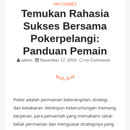
PKV GAMES
Temukan Rahasia
Sukses Bersama
Pokerpelangi:
Panduan Pemain
admin
November 17, 2024
no Comments
Poker adalah permainan keterampilan, strategi,
dan kesabaran. Meskipun keberuntungan memang
berperan, para pemainlah yang memahami seluk-
beluk permainan dan menguasai strateginya yang