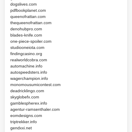
dogslives.com
pdfbookplanet.com
queenofrattan.com
thequeenofrattan.com
denohubpro.com
blades-knife.com
one-piece-spoiler.com
studiooneiota.com
findingcasino.org
realworldcobra.com
automachine.info
autospeedsters.info
wagerchampion.info
monomousumicontest.com
deadricklingo.com
skyglobefx.com
gamblespherex.info
agentur-ramsenthaler.com
eomdesigns.com
triptrekker.info
gendxxi.net