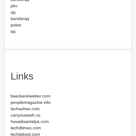
pkv
qq
bandarqq
poker
qq
Links
baeckereiweber.com
peoplemagazine.info
techashes.com
canyouwash.co
havadisantalya.com
techdtimes.com
techieboot.com