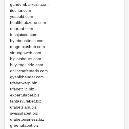
gundembalikesir.com
itechar.com
yesbold.com
healthhubzone.com
ebaraat.com
techjuiced.com
byteboosttech.com
magnexushub.com
virtuogoweb.com
biglotshours.com
buyliraglutide.com
onlinesafemeds.com
gyanibhandar.com
ufabetwarp.biz
ufabetclip.biz
expertufabet.biz
fantasyufabet.biz
ufabetsiam.biz
swissufabet.biz
ufabetbusiness.biz
greenufabet.biz