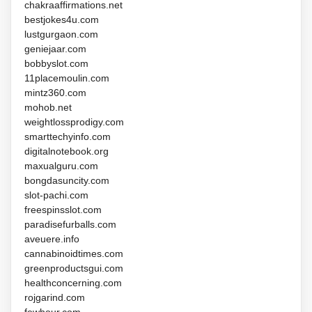
chakraaffirmations.net
bestjokes4u.com
lustgurgaon.com
geniejaar.com
bobbyslot.com
11placemoulin.com
mintz360.com
mohob.net
weightlossprodigy.com
smarttechyinfo.com
digitalnotebook.org
maxualguru.com
bongdasuncity.com
slot-pachi.com
freespinsslot.com
paradisefurballs.com
aveuere.info
cannabinoidtimes.com
greenproductsgui.com
healthconcerning.com
rojgarind.com
fewhour.com