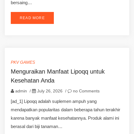
bersaing…
READ MORE
PKV GAMES
Menguraikan Manfaat Lipoqq untuk
Kesehatan Anda
admin
/
July 26, 2026
/
no Comments
[ad_1] Lipoqq adalah suplemen ampuh yang
mendapatkan popularitas dalam beberapa tahun terakhir
karena banyak manfaat kesehatannya. Produk alami ini
berasal dari biji tanaman…