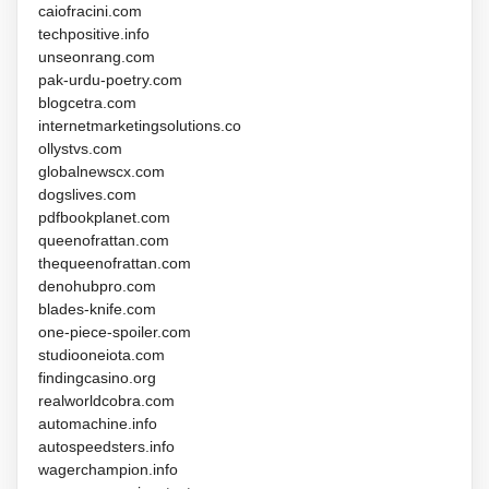
caiofracini.com
techpositive.info
unseonrang.com
pak-urdu-poetry.com
blogcetra.com
internetmarketingsolutions.co
ollystvs.com
globalnewscx.com
dogslives.com
pdfbookplanet.com
queenofrattan.com
thequeenofrattan.com
denohubpro.com
blades-knife.com
one-piece-spoiler.com
studiooneiota.com
findingcasino.org
realworldcobra.com
automachine.info
autospeedsters.info
wagerchampion.info