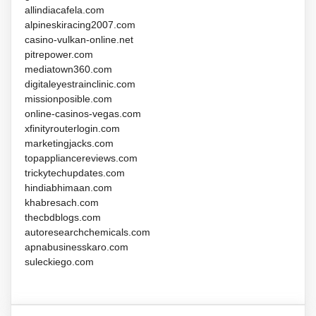
allindiacafela.com
alpineskiracing2007.com
casino-vulkan-online.net
pitrepower.com
mediatown360.com
digitaleyestrainclinic.com
missionposible.com
online-casinos-vegas.com
xfinityrouterlogin.com
marketingjacks.com
topappliancereviews.com
trickytechupdates.com
hindiabhimaan.com
khabresach.com
thecbdblogs.com
autoresearchchemicals.com
apnabusinesskaro.com
suleckiego.com