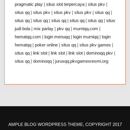
pragmatic play
|
situs slot terpercaya
|
situs pkv
|
situs qq
|
situs pkv
|
situs pkv
|
situs pkv
|
situs qq
|
situs qq
|
situs qq
|
situs qq
|
situs qq
|
situs qq
|
situs
judi bola
|
mix parlay
|
pkv qq
|
murniqq.com
|
hematqq.com
|
login menuqq
|
login murniqq
|
login
hematqq
|
poker online
|
situs qq
|
situs pkv games
|
situs qq
|
link slot
|
link slot
|
link slot
|
dominoqq pkv
|
situs qq
|
dominoqq
|
jurusqq.pkvgamesresmi.org
AMPLE BLOG WORDPRESS THEME, COPYRIGHT 2017