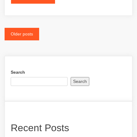
Posts
Older posts
navigation
Search
Search
Recent Posts