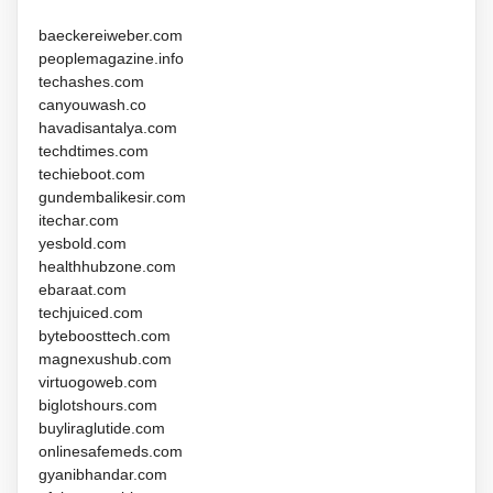
baeckereiweber.com
peoplemagazine.info
techashes.com
canyouwash.co
havadisantalya.com
techdtimes.com
techieboot.com
gundembalikesir.com
itechar.com
yesbold.com
healthhubzone.com
ebaraat.com
techjuiced.com
byteboosttech.com
magnexushub.com
virtuogoweb.com
biglotshours.com
buyliraglutide.com
onlinesafemeds.com
gyanibhandar.com