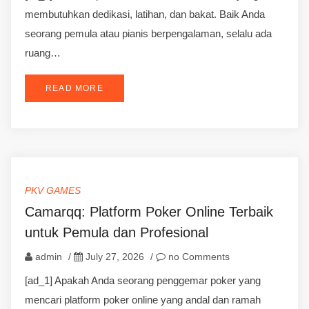
membutuhkan dedikasi, latihan, dan bakat. Baik Anda
seorang pemula atau pianis berpengalaman, selalu ada
ruang…
READ MORE
PKV GAMES
Camarqq: Platform Poker Online Terbaik
untuk Pemula dan Profesional
admin
/
July 27, 2026
/
no Comments
[ad_1] Apakah Anda seorang penggemar poker yang
mencari platform poker online yang andal dan ramah