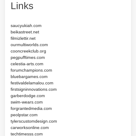
Links
saucyukiah.com
beikastreet.net
filmizlettir.net
ourmultiworlds.com
cooncreekclub.org
pegpufftimes.com
celestia-arts.com
forumchampions.com
bluebargames.com
festivaldelamalou.com
firstsigninnovations.com
garberdodge.com
swim-wears.com
forgrantedmedia.com
peolpstar.com
tylerscustomdesign.com
carworksonline.com
techtimesss.com