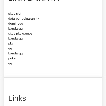
situs slot
data pengeluaran hk
dominoqq
bandarqq
situs pkv games
bandarqq
pkv
qq
bandarqq
poker
qq
Links