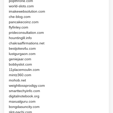
popthrone.com
world-slots.com
imakewebsolution.com
che-blog.com
pancakecoinz.com
flyfinley.com
prideconsultation.com
hountinglil.info
chakraaffirmations.net
bestjokes4u.com
lustgurgaon.com
geniejaar.com
bobbyslot.com
11placemoulin.com
mintz360.com
mohob.net
weightlossprodigy.com
smarttechyinfo.com
digitalnotebook.org
maxualguru.com
bongdasuncity.com
slot-pachi.com