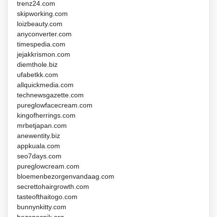
trenz24.com
skipworking.com
loizbeauty.com
anyconverter.com
timespedia.com
jejakkrismon.com
diemthole.biz
ufabetkk.com
allquickmedia.com
technewsgazette.com
pureglowfacecream.com
kingofherrings.com
mrbetjapan.com
anewentity.biz
appkuala.com
seo7days.com
pureglowcream.com
bloemenbezorgenvandaag.com
secrettohairgrowth.com
tasteofthaitogo.com
bunnynkitty.com
bezopasnik.org