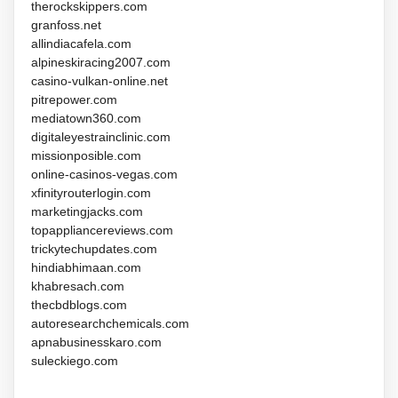
therockskippers.com
granfoss.net
allindiacafela.com
alpineskiracing2007.com
casino-vulkan-online.net
pitrepower.com
mediatown360.com
digitaleyestrainclinic.com
missionposible.com
online-casinos-vegas.com
xfinityrouterlogin.com
marketingjacks.com
topappliancereviews.com
trickytechupdates.com
hindiabhimaan.com
khabresach.com
thecbdblogs.com
autoresearchchemicals.com
apnabusinesskaro.com
suleckiego.com