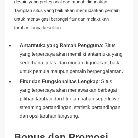
desain yang profesional dan mudah digunakan.
Tampilan situs yang baik akan memudahkan pemain
untuk menavigasi berbagai fitur dan melakukan
taruhan tanpa kesulitan.
Antarmuka yang Ramah Pengguna
: Situs
yang terpercaya akan memiliki antarmuka yang
sederhana, jelas, dan mudah digunakan, baik
untuk pemula maupun pemain berpengalaman.
Fitur dan Fungsionalitas Lengkap
: Situs
yang terpercaya akan menawarkan berbagai
pilihan taruhan dan fitur tambahan seperti live
streaming pertandingan, statistik pertandingan,
dan opsi taruhan langsung.
Bonus dan Promosi