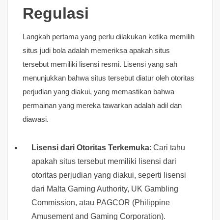
Regulasi
Langkah pertama yang perlu dilakukan ketika memilih
situs judi bola adalah memeriksa apakah situs
tersebut memiliki lisensi resmi. Lisensi yang sah
menunjukkan bahwa situs tersebut diatur oleh otoritas
perjudian yang diakui, yang memastikan bahwa
permainan yang mereka tawarkan adalah adil dan
diawasi.
Lisensi dari Otoritas Terkemuka
: Cari tahu
apakah situs tersebut memiliki lisensi dari
otoritas perjudian yang diakui, seperti lisensi
dari Malta Gaming Authority, UK Gambling
Commission, atau PAGCOR (Philippine
Amusement and Gaming Corporation).