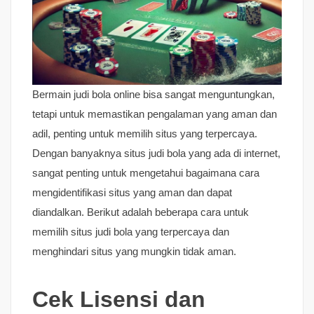
Bermain judi bola online bisa sangat menguntungkan,
tetapi untuk memastikan pengalaman yang aman dan
adil, penting untuk memilih situs yang terpercaya.
Dengan banyaknya situs judi bola yang ada di internet,
sangat penting untuk mengetahui bagaimana cara
mengidentifikasi situs yang aman dan dapat
diandalkan. Berikut adalah beberapa cara untuk
memilih situs judi bola yang terpercaya dan
menghindari situs yang mungkin tidak aman.
Cek Lisensi dan