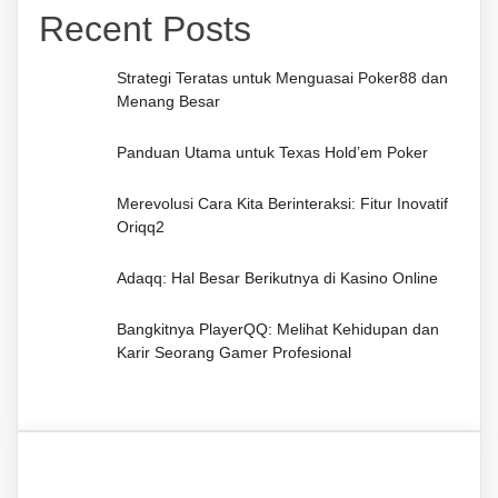
Recent Posts
Strategi Teratas untuk Menguasai Poker88 dan
Menang Besar
Panduan Utama untuk Texas Hold’em Poker
Merevolusi Cara Kita Berinteraksi: Fitur Inovatif
Oriqq2
Adaqq: Hal Besar Berikutnya di Kasino Online
Bangkitnya PlayerQQ: Melihat Kehidupan dan
Karir Seorang Gamer Profesional