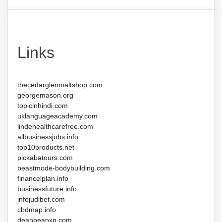
Links
thecedarglenmaltshop.com
georgemason.org
topicinhindi.com
uklanguageacademy.com
lindehealthcarefree.com
allbusinessjobs.info
top10products.net
pickabatours.com
beastmode-bodybuilding.com
financelplan.info
businessfuture.info
infojudibet.com
cbdmap.info
deanbeanxn.com