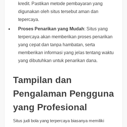
kredit. Pastikan metode pembayaran yang
digunakan oleh situs tersebut aman dan
tepercaya.
Proses Penarikan yang Mudah
: Situs yang
terpercaya akan memberikan proses penarikan
yang cepat dan tanpa hambatan, serta
memberikan informasi yang jelas tentang waktu
yang dibutuhkan untuk penarikan dana.
Tampilan dan
Pengalaman Pengguna
yang Profesional
Situs judi bola yang terpercaya biasanya memiliki