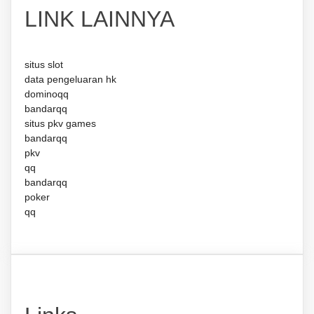
LINK LAINNYA
situs slot
data pengeluaran hk
dominoqq
bandarqq
situs pkv games
bandarqq
pkv
qq
bandarqq
poker
qq