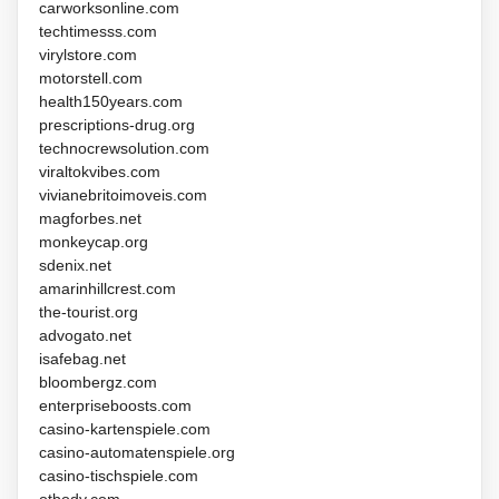
carworksonline.com
techtimesss.com
virylstore.com
motorstell.com
health150years.com
prescriptions-drug.org
technocrewsolution.com
viraltokvibes.com
vivianebritoimoveis.com
magforbes.net
monkeycap.org
sdenix.net
amarinhillcrest.com
the-tourist.org
advogato.net
isafebag.net
bloombergz.com
enterpriseboosts.com
casino-kartenspiele.com
casino-automatenspiele.org
casino-tischspiele.com
otbody.com