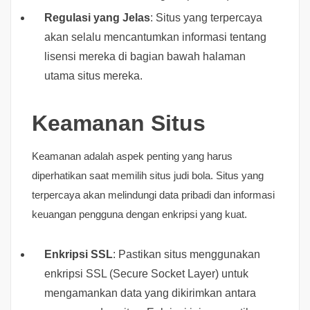
Regulasi yang Jelas
: Situs yang terpercaya
akan selalu mencantumkan informasi tentang
lisensi mereka di bagian bawah halaman
utama situs mereka.
Keamanan Situs
Keamanan adalah aspek penting yang harus
diperhatikan saat memilih situs judi bola. Situs yang
terpercaya akan melindungi data pribadi dan informasi
keuangan pengguna dengan enkripsi yang kuat.
Enkripsi SSL
: Pastikan situs menggunakan
enkripsi SSL (Secure Socket Layer) untuk
mengamankan data yang dikirimkan antara