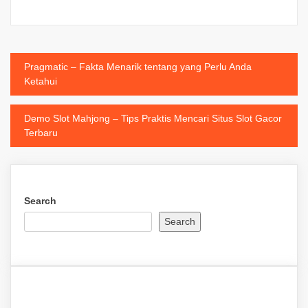
Post
Pragmatic – Fakta Menarik tentang yang Perlu Anda
Ketahui
navigation
Demo Slot Mahjong – Tips Praktis Mencari Situs Slot Gacor
Terbaru
Search
Search