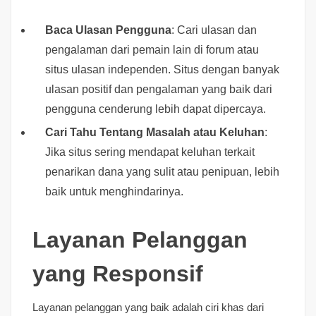
Baca Ulasan Pengguna
: Cari ulasan dan
pengalaman dari pemain lain di forum atau
situs ulasan independen. Situs dengan banyak
ulasan positif dan pengalaman yang baik dari
pengguna cenderung lebih dapat dipercaya.
Cari Tahu Tentang Masalah atau Keluhan
:
Jika situs sering mendapat keluhan terkait
penarikan dana yang sulit atau penipuan, lebih
baik untuk menghindarinya.
Layanan Pelanggan
yang Responsif
Layanan pelanggan yang baik adalah ciri khas dari