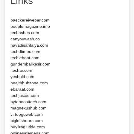
Links
baeckereiweber.com
peoplemagazine.info
techashes.com
canyouwash.co
havadisantalya.com
techdtimes.com
techieboot.com
gundembalikesir.com
itechar.com
yesbold.com
healthhubzone.com
ebaraat.com
techjuiced.com
byteboosttech.com
magnexushub.com
virtuogoweb.com
biglotshours.com
buyliraglutide.com
onlinesafemeds.com