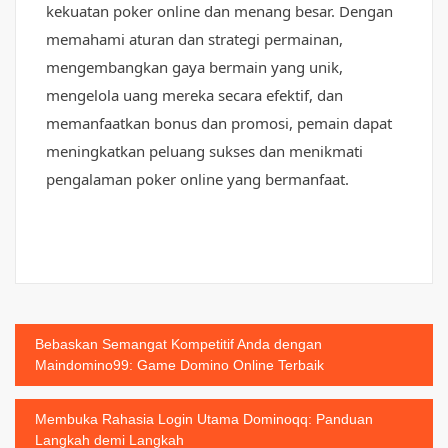
kekuatan poker online dan menang besar. Dengan
memahami aturan dan strategi permainan,
mengembangkan gaya bermain yang unik,
mengelola uang mereka secara efektif, dan
memanfaatkan bonus dan promosi, pemain dapat
meningkatkan peluang sukses dan menikmati
pengalaman poker online yang bermanfaat.
Post
Bebaskan Semangat Kompetitif Anda dengan
Maindomino99: Game Domino Online Terbaik
navigation
Membuka Rahasia Login Utama Dominoqq: Panduan
Langkah demi Langkah