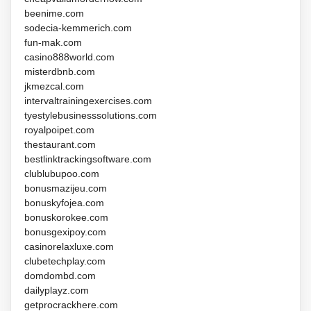
beenime.com
sodecia-kemmerich.com
fun-mak.com
casino888world.com
misterdbnb.com
jkmezcal.com
intervaltrainingexercises.com
tyestylebusinesssolutions.com
royalpoipet.com
thestaurant.com
bestlinktrackingsoftware.com
clublubupoo.com
bonusmazijeu.com
bonuskyfojea.com
bonuskorokee.com
bonusgexipoy.com
casinorelaxluxe.com
clubetechplay.com
domdombd.com
dailyplayz.com
getprocrackhere.com