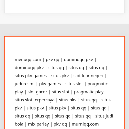
menuqq.com
|
pkv qq
|
dominoqq pkv
|
dominoqq pkv
|
situs qq
|
situs qq
|
situs qq
|
situs pkv games
|
situs pkv
|
slot luar negeri
|
judi resmi
|
pkv games
|
situs slot
|
pragmatic
play
|
slot gacor
|
situs slot
|
pragmatic play
|
situs slot terpercaya
|
situs pkv
|
situs qq
|
situs
pkv
|
situs pkv
|
situs pkv
|
situs qq
|
situs qq
|
situs qq
|
situs qq
|
situs qq
|
situs qq
|
situs judi
bola
|
mix parlay
|
pkv qq
|
murniqq.com
|