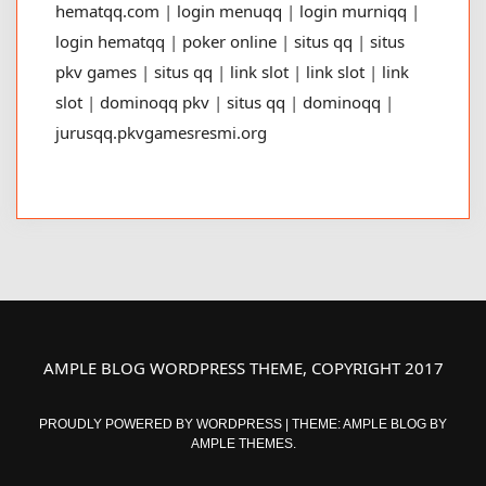
hematqq.com
|
login menuqq
|
login murniqq
|
login hematqq
|
poker online
|
situs qq
|
situs
pkv games
|
situs qq
|
link slot
|
link slot
|
link
slot
|
dominoqq pkv
|
situs qq
|
dominoqq
|
jurusqq.pkvgamesresmi.org
AMPLE BLOG WORDPRESS THEME, COPYRIGHT 2017
PROUDLY POWERED BY WORDPRESS
|
THEME: AMPLE BLOG BY
AMPLE THEMES
.