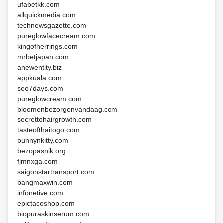
ufabetkk.com
allquickmedia.com
technewsgazette.com
pureglowfacecream.com
kingofherrings.com
mrbetjapan.com
anewentity.biz
appkuala.com
seo7days.com
pureglowcream.com
bloemenbezorgenvandaag.com
secrettohairgrowth.com
tasteofthaitogo.com
bunnynkitty.com
bezopasnik.org
fjmnxga.com
saigonstartransport.com
bangmaxwin.com
infonetive.com
epictacoshop.com
biopuraskinserum.com