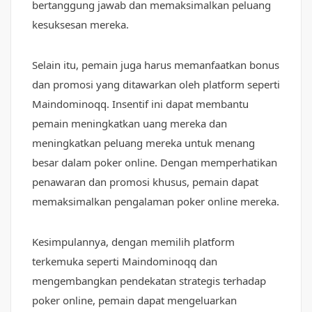
bertanggung jawab dan memaksimalkan peluang
kesuksesan mereka.
Selain itu, pemain juga harus memanfaatkan bonus
dan promosi yang ditawarkan oleh platform seperti
Maindominoqq. Insentif ini dapat membantu
pemain meningkatkan uang mereka dan
meningkatkan peluang mereka untuk menang
besar dalam poker online. Dengan memperhatikan
penawaran dan promosi khusus, pemain dapat
memaksimalkan pengalaman poker online mereka.
Kesimpulannya, dengan memilih platform
terkemuka seperti Maindominoqq dan
mengembangkan pendekatan strategis terhadap
poker online, pemain dapat mengeluarkan