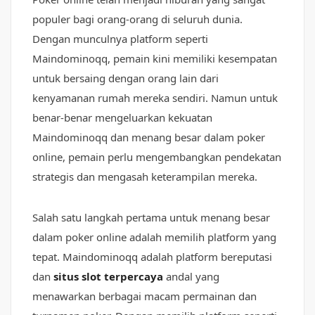
populer bagi orang-orang di seluruh dunia.
Dengan munculnya platform seperti
Maindominoqq, pemain kini memiliki kesempatan
untuk bersaing dengan orang lain dari
kenyamanan rumah mereka sendiri. Namun untuk
benar-benar mengeluarkan kekuatan
Maindominoqq dan menang besar dalam poker
online, pemain perlu mengembangkan pendekatan
strategis dan mengasah keterampilan mereka.
Salah satu langkah pertama untuk menang besar
dalam poker online adalah memilih platform yang
tepat. Maindominoqq adalah platform bereputasi
dan
situs slot terpercaya
andal yang
menawarkan berbagai macam permainan dan