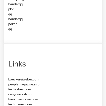
bandarqq
pkv
qq
bandarqq
poker
qq
Links
baeckereiweber.com
peoplemagazine.info
techashes.com
canyouwash.co
havadisantalya.com
techdtimes.com