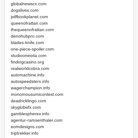
globalnewscx.com
dogslives.com
pdfbookplanet.com
queenofrattan.com
thequeenofrattan.com
denohubpro.com
blades-knife.com
one-piece-spoiler.com
studiooneiota.com
findingcasino.org
realworldcobra.com
automachine.info
autospeedsters.info
wagerchampion.info
monomousumicontest.com
deadricklingo.com
skyglobefx.com
gamblespherex.info
agentur-ramsenthaler.com
eomdesigns.com
triptrekker.info