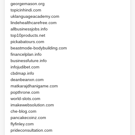
georgemason.org
topicinhindi.com
uklanguageacademy.com
lindehealthcarefree.com
allbusinessjobs.info
top10products.net
pickabatours.com
beastmode-bodybuilding.com
financelplan.info
businessfuture.info
infojudibet.com
cbdmap.info
deanbeanxn.com
matkarajdhanigame.com
popthrone.com
world-slots.com
imakewebsolution.com
che-blog.com
pancakecoinz.com
flyfinley.com
prideconsultation.com