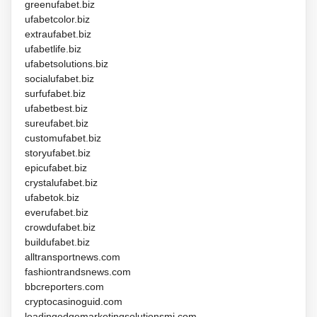
greenufabet.biz
ufabetcolor.biz
extraufabet.biz
ufabetlife.biz
ufabetsolutions.biz
socialufabet.biz
surfufabet.biz
ufabetbest.biz
sureufabet.biz
customufabet.biz
storyufabet.biz
epicufabet.biz
crystalufabet.biz
ufabetok.biz
everufabet.biz
crowdufabet.biz
buildufabet.biz
alltransportnews.com
fashiontrandsnews.com
bbcreporters.com
cryptocasinoguid.com
leadingedgemarketingsolutionsmi.com