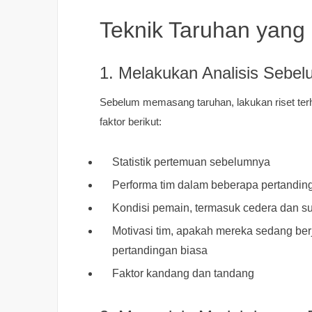
Teknik Taruhan yang 
1. Melakukan Analisis Sebel
Sebelum memasang taruhan, lakukan riset terh
faktor berikut:
Statistik pertemuan sebelumnya
Performa tim dalam beberapa pertanding
Kondisi pemain, termasuk cedera dan s
Motivasi tim, apakah mereka sedang ber
pertandingan biasa
Faktor kandang dan tandang