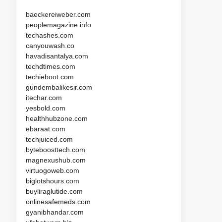
baeckereiweber.com
peoplemagazine.info
techashes.com
canyouwash.co
havadisantalya.com
techdtimes.com
techieboot.com
gundembalikesir.com
itechar.com
yesbold.com
healthhubzone.com
ebaraat.com
techjuiced.com
byteboosttech.com
magnexushub.com
virtuogoweb.com
biglotshours.com
buyliraglutide.com
onlinesafemeds.com
gyanibhandar.com