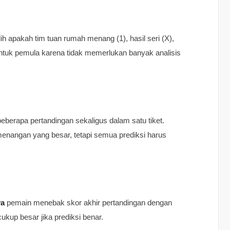
ih apakah tim tuan rumah menang (1), hasil seri (X),
untuk pemula karena tidak memerlukan banyak analisis
beberapa pertandingan sekaligus dalam satu tiket.
menangan yang besar, tetapi semua prediksi harus
ya
pemain menebak skor akhir pertandingan dengan
ukup besar jika prediksi benar.