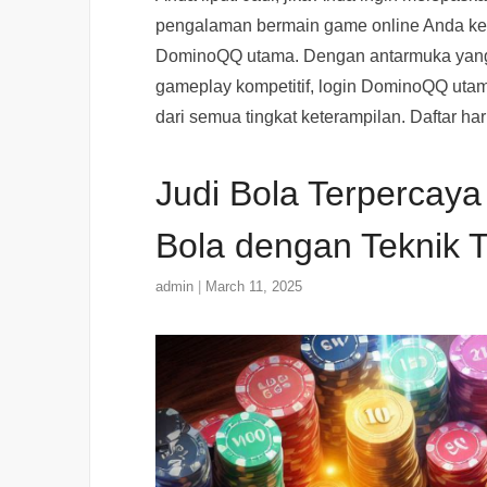
pengalaman bermain game online Anda ke leve
DominoQQ utama. Dengan antarmuka yang 
gameplay kompetitif, login DominoQQ uta
dari semua tingkat keterampilan. Daftar ha
Judi Bola Terpercay
Bola dengan Teknik T
admin
|
March 11, 2025