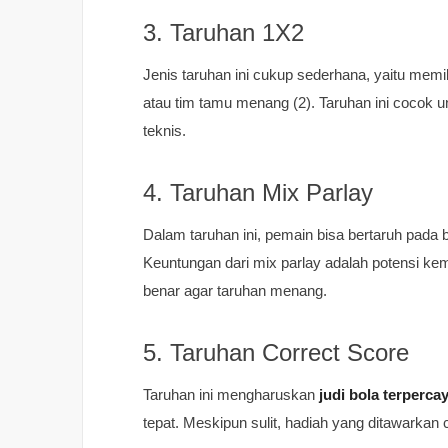
3. Taruhan 1X2
Jenis taruhan ini cukup sederhana, yaitu memil
atau tim tamu menang (2). Taruhan ini cocok 
teknis.
4. Taruhan Mix Parlay
Dalam taruhan ini, pemain bisa bertaruh pada 
Keuntungan dari mix parlay adalah potensi ke
benar agar taruhan menang.
5. Taruhan Correct Score
Taruhan ini mengharuskan
judi bola terperca
tepat. Meskipun sulit, hadiah yang ditawarkan c