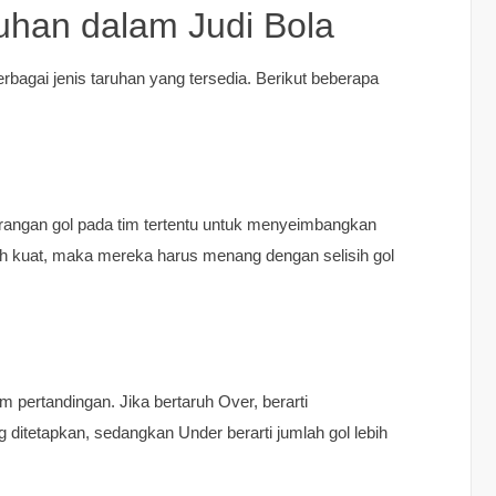
han dalam Judi Bola
bagai jenis taruhan yang tersedia. Berikut beberapa
rangan gol pada tim tertentu untuk menyeimbangkan
bih kuat, maka mereka harus menang dengan selisih gol
m pertandingan. Jika bertaruh Over, berarti
 ditetapkan, sedangkan Under berarti jumlah gol lebih