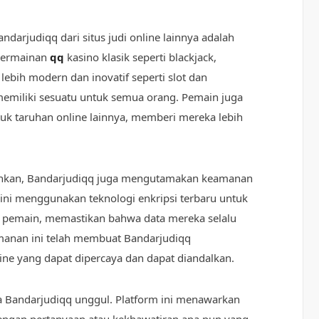
darjudiqq dari situs judi online lainnya adalah
 permainan
qq
kasino klasik seperti blackjack,
lebih modern dan inovatif seperti slot dan
emiliki sesuatu untuk semua orang. Pemain juga
uk taruhan online lainnya, memberi mereka lebih
ankan, Bandarjudiqq juga mengutamakan keamanan
ini menggunakan teknologi enkripsi terbaru untuk
n pemain, memastikan bahwa data mereka selalu
manan ini telah membuat Bandarjudiqq
line yang dapat dipercaya dan dapat diandalkan.
a Bandarjudiqq unggul. Platform ini menawarkan