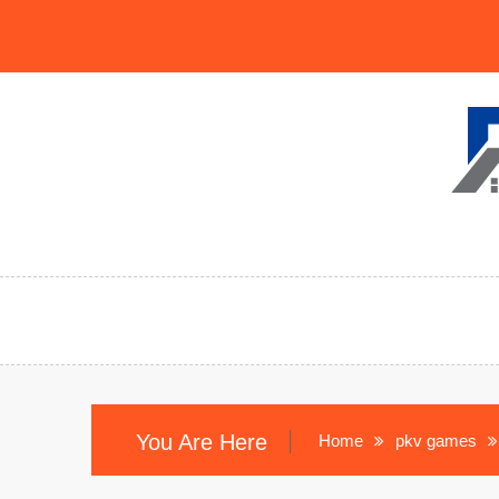
Skip
to
content
You Are Here
Home
pkv games