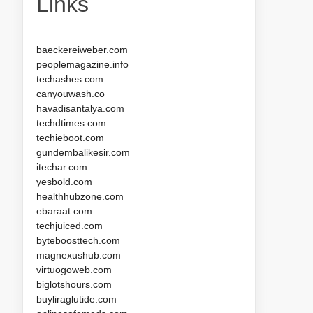
Links
baeckereiweber.com
peoplemagazine.info
techashes.com
canyouwash.co
havadisantalya.com
techdtimes.com
techieboot.com
gundembalikesir.com
itechar.com
yesbold.com
healthhubzone.com
ebaraat.com
techjuiced.com
byteboosttech.com
magnexushub.com
virtuogoweb.com
biglotshours.com
buyliraglutide.com