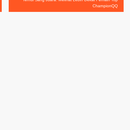
ChampionQQ