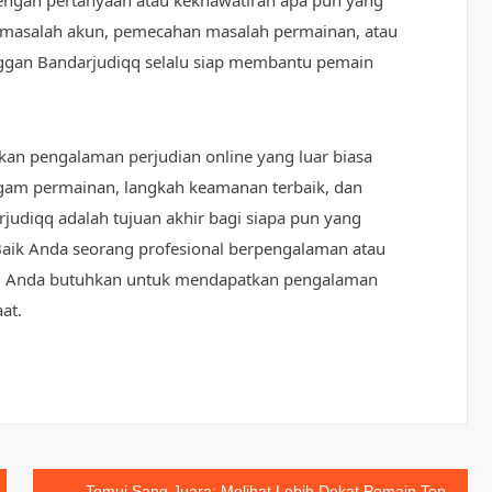
gan pertanyaan atau kekhawatiran apa pun yang
 masalah akun, pemecahan masalah permainan, atau
ggan Bandarjudiqq selalu siap membantu pemain
an pengalaman perjudian online yang luar biasa
agam permainan, langkah keamanan terbaik, dan
judiqq adalah tujuan akhir bagi siapa pun yang
 Baik Anda seorang profesional berpengalaman atau
g Anda butuhkan untuk mendapatkan pengalaman
at.
Temui Sang Juara: Melihat Lebih Dekat Pemain Top