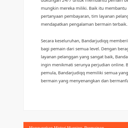
dukungan 24/7 untuk membantu pemain den
mungkin mereka miliki. Baik itu membantu
pertanyaan pembayaran, tim layanan pelan
mendapatkan pengalaman bermain terbaik.
Secara keseluruhan, Bandarjudiqq memberik
bagi pemain dari semua level. Dengan ber
layanan pelanggan yang sangat baik, Bandar
ingin menikmati serunya perjudian online.
pemula, Bandarjudiqq memiliki semua yan
bermain yang menyenangkan dan bermanfa
Mengungkap Misteri Murniqq: Permainan