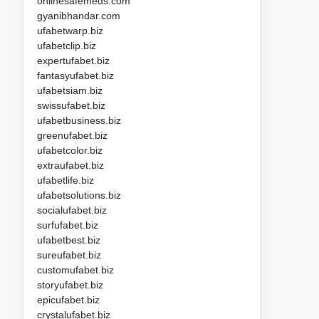
onlinesafemeds.com
gyanibhandar.com
ufabetwarp.biz
ufabetclip.biz
expertufabet.biz
fantasyufabet.biz
ufabetsiam.biz
swissufabet.biz
ufabetbusiness.biz
greenufabet.biz
ufabetcolor.biz
extraufabet.biz
ufabetlife.biz
ufabetsolutions.biz
socialufabet.biz
surfufabet.biz
ufabetbest.biz
sureufabet.biz
customufabet.biz
storyufabet.biz
epicufabet.biz
crystalufabet.biz