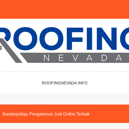
ROOFINGNEVADA.INFO
Bandarjudiqq: Pengalaman Judi Online Terbaik