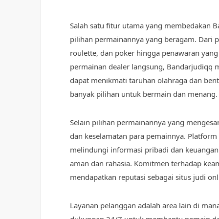
Salah satu fitur utama yang membedakan Ban
pilihan permainannya yang beragam. Dari
roulette, dan poker hingga penawaran yang 
permainan dealer langsung, Bandarjudiqq m
dapat menikmati taruhan olahraga dan bent
banyak pilihan untuk bermain dan menang.
Selain pilihan permainannya yang menges
dan keselamatan para pemainnya. Platform 
melindungi informasi pribadi dan keuanga
aman dan rahasia. Komitmen terhadap kea
mendapatkan reputasi sebagai situs judi on
Layanan pelanggan adalah area lain di man