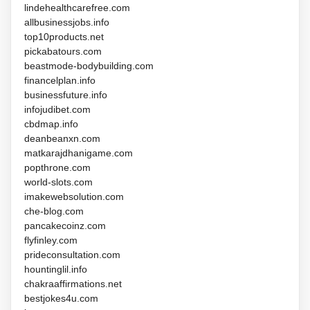
lindehealthcarefree.com
allbusinessjobs.info
top10products.net
pickabatours.com
beastmode-bodybuilding.com
financelplan.info
businessfuture.info
infojudibet.com
cbdmap.info
deanbeanxn.com
matkarajdhanigame.com
popthrone.com
world-slots.com
imakewebsolution.com
che-blog.com
pancakecoinz.com
flyfinley.com
prideconsultation.com
hountinglil.info
chakraaffirmations.net
bestjokes4u.com