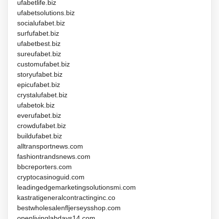
ufabetlife.biz
ufabetsolutions.biz
socialufabet.biz
surfufabet.biz
ufabetbest.biz
sureufabet.biz
customufabet.biz
storyufabet.biz
epicufabet.biz
crystalufabet.biz
ufabetok.biz
everufabet.biz
crowdufabet.biz
buildufabet.biz
alltransportnews.com
fashiontrandsnews.com
bbcreporters.com
cryptocasinoguid.com
leadingedgemarketingsolutionsmi.com
kastratigeneralcontractinginc.co
bestwholesalenfljerseysshop.com
openlivinglabdays14.com