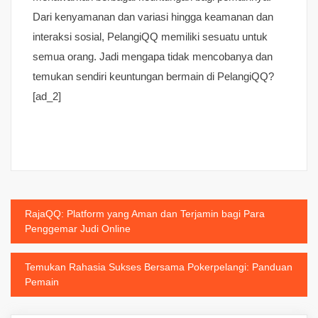
Dari kenyamanan dan variasi hingga keamanan dan
interaksi sosial, PelangiQQ memiliki sesuatu untuk
semua orang. Jadi mengapa tidak mencobanya dan
temukan sendiri keuntungan bermain di PelangiQQ?
[ad_2]
Post
RajaQQ: Platform yang Aman dan Terjamin bagi Para
Penggemar Judi Online
navigation
Temukan Rahasia Sukses Bersama Pokerpelangi: Panduan
Pemain