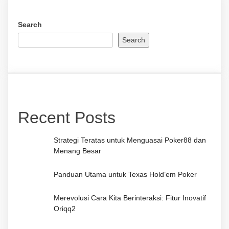
Search
Search
Recent Posts
Strategi Teratas untuk Menguasai Poker88 dan
Menang Besar
Panduan Utama untuk Texas Hold’em Poker
Merevolusi Cara Kita Berinteraksi: Fitur Inovatif
Oriqq2