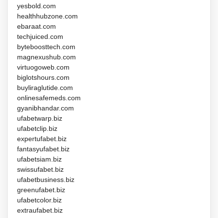
yesbold.com
healthhubzone.com
ebaraat.com
techjuiced.com
byteboosttech.com
magnexushub.com
virtuogoweb.com
biglotshours.com
buyliraglutide.com
onlinesafemeds.com
gyanibhandar.com
ufabetwarp.biz
ufabetclip.biz
expertufabet.biz
fantasyufabet.biz
ufabetsiam.biz
swissufabet.biz
ufabetbusiness.biz
greenufabet.biz
ufabetcolor.biz
extraufabet.biz