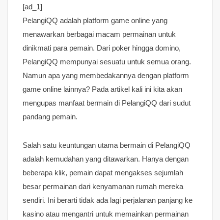
[ad_1]
PelangiQQ adalah platform game online yang
menawarkan berbagai macam permainan untuk
dinikmati para pemain. Dari poker hingga domino,
PelangiQQ mempunyai sesuatu untuk semua orang.
Namun apa yang membedakannya dengan platform
game online lainnya? Pada artikel kali ini kita akan
mengupas manfaat bermain di PelangiQQ dari sudut
pandang pemain.
Salah satu keuntungan utama bermain di PelangiQQ
adalah kemudahan yang ditawarkan. Hanya dengan
beberapa klik, pemain dapat mengakses sejumlah
besar permainan dari kenyamanan rumah mereka
sendiri. Ini berarti tidak ada lagi perjalanan panjang ke
kasino atau mengantri untuk memainkan permainan