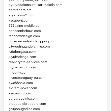
ayurvedakonsultti-kari-nokela.com
antitraders.biz
aryanews24.com
xscape-it.com
777azino-mobile.com
cobbseniorbowl.com
technowdesign.com
durexsecurityandshipping.com
cityroofingandplannig.com
ivdabergasa.com
juyultadesga.com
real-crypto-services.com
mypetzworld.com
infounty.com
investparaguay-eu.com
bwc88asia.com
extrem-poker.com
ks-casino.com
carcarepoints.com
thedoodlebreeders.com
grupohugodias.com