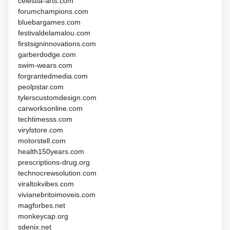
celestia-arts.com
forumchampions.com
bluebargames.com
festivaldelamalou.com
firstsigninnovations.com
garberdodge.com
swim-wears.com
forgrantedmedia.com
peolpstar.com
tylerscustomdesign.com
carworksonline.com
techtimesss.com
virylstore.com
motorstell.com
health150years.com
prescriptions-drug.org
technocrewsolution.com
viraltokvibes.com
vivianebritoimoveis.com
magforbes.net
monkeycap.org
sdenix.net