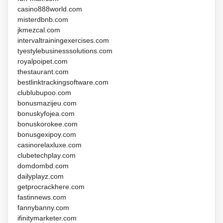
casino888world.com
misterdbnb.com
jkmezcal.com
intervaltrainingexercises.com
tyestylebusinesssolutions.com
royalpoipet.com
thestaurant.com
bestlinktrackingsoftware.com
clublubupoo.com
bonusmazijeu.com
bonuskyfojea.com
bonuskorokee.com
bonusgexipoy.com
casinorelaxluxe.com
clubetechplay.com
domdombd.com
dailyplayz.com
getprocrackhere.com
fastinnews.com
fannybanny.com
ifinitymarketer.com