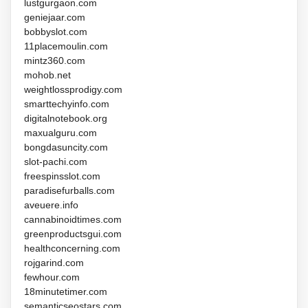
lustgurgaon.com
geniejaar.com
bobbyslot.com
11placemoulin.com
mintz360.com
mohob.net
weightlossprodigy.com
smarttechyinfo.com
digitalnotebook.org
maxualguru.com
bongdasuncity.com
slot-pachi.com
freespinsslot.com
paradisefurballs.com
aveuere.info
cannabinoidtimes.com
greenproductsgui.com
healthconcerning.com
rojgarind.com
fewhour.com
18minutetimer.com
semanticseostars.com