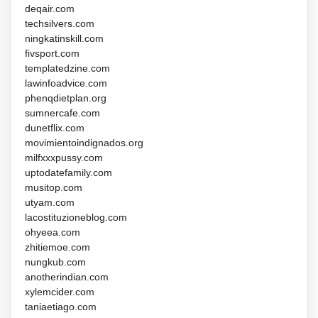
deqair.com
techsilvers.com
ningkatinskill.com
fivsport.com
templatedzine.com
lawinfoadvice.com
phenqdietplan.org
sumnercafe.com
dunetflix.com
movimientoindignados.org
milfxxxpussy.com
uptodatefamily.com
musitop.com
utyam.com
lacostituzioneblog.com
ohyeea.com
zhitiemoe.com
nungkub.com
anotherindian.com
xylemcider.com
taniaetiago.com