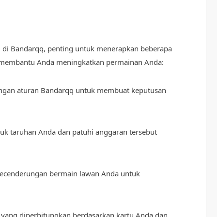
di Bandarqq, penting untuk menerapkan beberapa
tuk membantu Anda meningkatkan permainan Anda:
dengan aturan Bandarqq untuk membuat keputusan
tuk taruhan Anda dan patuhi anggaran tersebut
.
 kecenderungan bermain lawan Anda untuk
n yang diperhitungkan berdasarkan kartu Anda dan