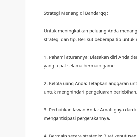
Strategi Menang di Bandarqq :
Untuk meningkatkan peluang Anda menang 
strategi dan tip. Berikut beberapa tip un
1. Pahami aturannya: Biasakan diri Anda 
yang tepat selama bermain game.
2. Kelola uang Anda: Tetapkan anggaran un
untuk menghindari pengeluaran berlebihan
3. Perhatikan lawan Anda: Amati gaya dan
mengantisipasi pergerakannya.
4. Bermain secara strategis: Buat keputusa