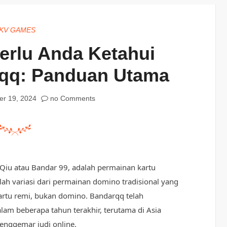
KV GAMES
erlu Anda Ketahui
rqq: Panduan Utama
r 19, 2024
no Comments
 Qiu atau Bandar 99, adalah permainan kartu
alah variasi dari permainan domino tradisional yang
artu remi, bukan domino. Bandarqq telah
lam beberapa tahun terakhir, terutama di Asia
penggemar judi online.