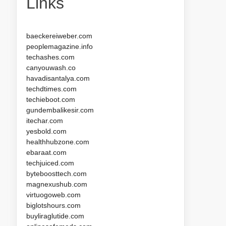
Links
baeckereiweber.com
peoplemagazine.info
techashes.com
canyouwash.co
havadisantalya.com
techdtimes.com
techieboot.com
gundembalikesir.com
itechar.com
yesbold.com
healthhubzone.com
ebaraat.com
techjuiced.com
byteboosttech.com
magnexushub.com
virtuogoweb.com
biglotshours.com
buyliraglutide.com