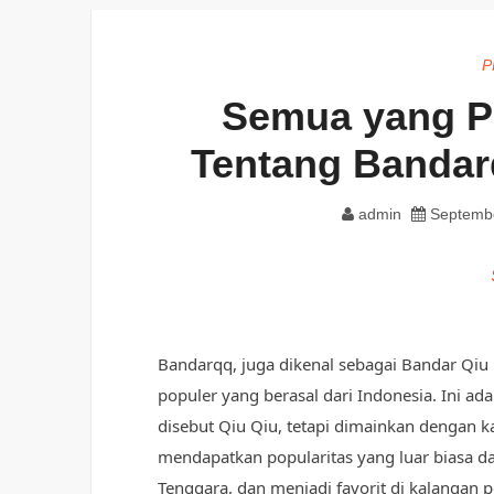
P
Semua yang P
Tentang Banda
admin
Septembe
Bandarqq, juga dikenal sebagai Bandar Qiu
populer yang berasal dari Indonesia. Ini ad
disebut Qiu Qiu, tetapi dimainkan dengan k
mendapatkan popularitas yang luar biasa da
Tenggara, dan menjadi favorit di kalangan 