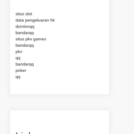
situs slot
data pengeluaran hk
dominoqq
bandarqq
situs pkv games
bandarqq
pkv
qq
bandarqq
poker
qq