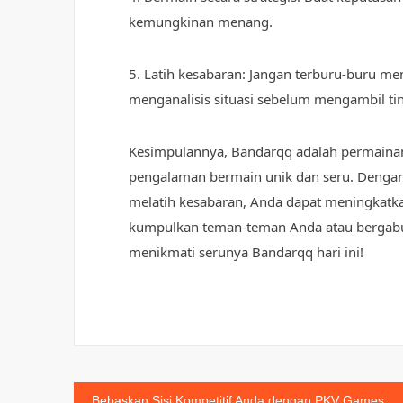
kemungkinan menang.
5. Latih kesabaran: Jangan terburu-buru m
menganalisis situasi sebelum mengambil ti
Kesimpulannya, Bandarqq adalah permain
pengalaman bermain unik dan seru. Dengan
melatih kesabaran, Anda dapat meningkatk
kumpulkan teman-teman Anda atau bergabu
menikmati serunya Bandarqq hari ini!
Bebaskan Sisi Kompetitif Anda dengan PKV Games