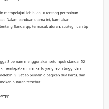
in mempelajari lebih lanjut tentang permainan
epat. Dalam panduan utama ini, kami akan
ntang Bandarqq, termasuk aturan, strategi, dan tip
ngga 8 pemain menggunakan setumpuk standar 52
uk mendapatkan nilai kartu yang lebih tinggi dari
melebihi 9. Setiap pemain dibagikan dua kartu, dan
angkan putaran tersebut.
arqq: