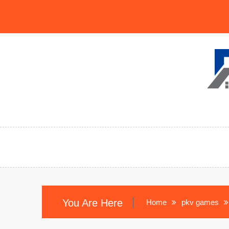
Skip
to
content
You Are Here
Home
pkv games