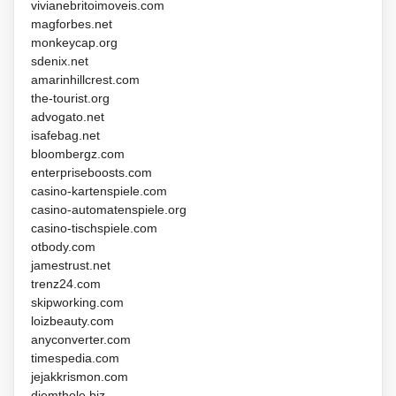
vivianebritoimoveis.com
magforbes.net
monkeycap.org
sdenix.net
amarinhillcrest.com
the-tourist.org
advogato.net
isafebag.net
bloombergz.com
enterpriseboosts.com
casino-kartenspiele.com
casino-automatenspiele.org
casino-tischspiele.com
otbody.com
jamestrust.net
trenz24.com
skipworking.com
loizbeauty.com
anyconverter.com
timespedia.com
jejakkrismon.com
diemthole.biz