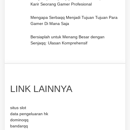
Karir Seorang Gamer Profesional
Mengapa Serbaqq Menjadi Tujuan Tujuan Para
Gamer Di Mana Saja
Bersiaplah untuk Menang Besar dengan
Senjaqq: Ulasan Komprehensif
LINK LAINNYA
situs slot
data pengeluaran hk
dominoqq
bandarqq