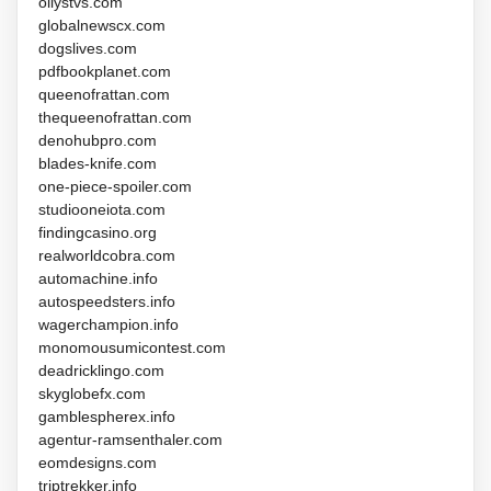
ollystvs.com
globalnewscx.com
dogslives.com
pdfbookplanet.com
queenofrattan.com
thequeenofrattan.com
denohubpro.com
blades-knife.com
one-piece-spoiler.com
studiooneiota.com
findingcasino.org
realworldcobra.com
automachine.info
autospeedsters.info
wagerchampion.info
monomousumicontest.com
deadricklingo.com
skyglobefx.com
gamblespherex.info
agentur-ramsenthaler.com
eomdesigns.com
triptrekker.info