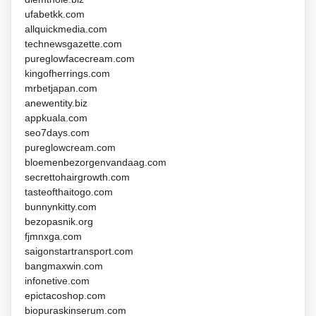
ufabetkk.com
allquickmedia.com
technewsgazette.com
pureglowfacecream.com
kingofherrings.com
mrbetjapan.com
anewentity.biz
appkuala.com
seo7days.com
pureglowcream.com
bloemenbezorgenvandaag.com
secrettohairgrowth.com
tasteofthaitogo.com
bunnynkitty.com
bezopasnik.org
fjmnxga.com
saigonstartransport.com
bangmaxwin.com
infonetive.com
epictacoshop.com
biopuraskinserum.com