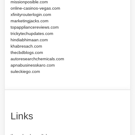
missionposible.com
online-casinos-vegas.com
xfinityrouterlogin.com
marketingjacks.com
topappliancereviews.com
trickytechupdates.com
hindiabhimaan.com
khabresach.com
thecbdblogs.com
autoresearchchemicals.com
apnabusinesskaro.com
suleckiego.com
Links