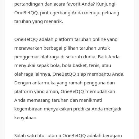
pertandingan dan acara favorit Anda? Kunjungi
OneBetQQ, pintu gerbang Anda menuju peluang
taruhan yang menarik.
OneBetQQ adalah platform taruhan online yang
menawarkan berbagai pilihan taruhan untuk
penggemar olahraga di seluruh dunia. Baik Anda
menyukai sepak bola, bola basket, tenis, atau
olahraga lainnya, OneBetQQ siap membantu Anda.
Dengan antarmuka yang ramah pengguna dan
platform yang aman, OneBetQQ memudahkan
Anda memasang taruhan dan menikmati
kegembiraan menyaksikan prediksi Anda menjadi
kenyataan.
Salah satu fitur utama OneBetQQ adalah beragam