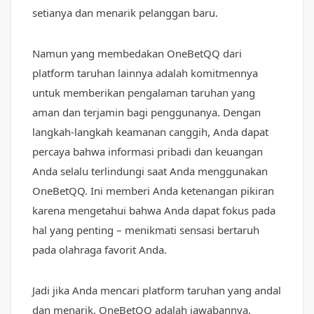
setianya dan menarik pelanggan baru.
Namun yang membedakan OneBetQQ dari
platform taruhan lainnya adalah komitmennya
untuk memberikan pengalaman taruhan yang
aman dan terjamin bagi penggunanya. Dengan
langkah-langkah keamanan canggih, Anda dapat
percaya bahwa informasi pribadi dan keuangan
Anda selalu terlindungi saat Anda menggunakan
OneBetQQ. Ini memberi Anda ketenangan pikiran
karena mengetahui bahwa Anda dapat fokus pada
hal yang penting – menikmati sensasi bertaruh
pada olahraga favorit Anda.
Jadi jika Anda mencari platform taruhan yang andal
dan menarik, OneBetQQ adalah jawabannya.