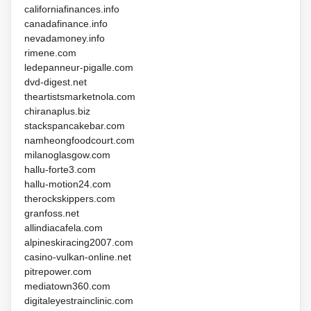
californiafinances.info
canadafinance.info
nevadamoney.info
rimene.com
ledepanneur-pigalle.com
dvd-digest.net
theartistsmarketnola.com
chiranaplus.biz
stackspancakebar.com
namheongfoodcourt.com
milanoglasgow.com
hallu-forte3.com
hallu-motion24.com
therockskippers.com
granfoss.net
allindiacafela.com
alpineskiracing2007.com
casino-vulkan-online.net
pitrepower.com
mediatown360.com
digitaleyestrainclinic.com