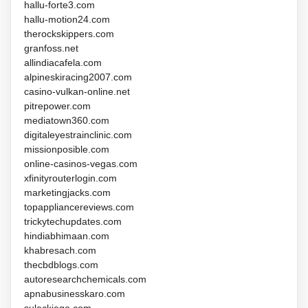
hallu-forte3.com
hallu-motion24.com
therockskippers.com
granfoss.net
allindiacafela.com
alpineskiracing2007.com
casino-vulkan-online.net
pitrepower.com
mediatown360.com
digitaleyestrainclinic.com
missionposible.com
online-casinos-vegas.com
xfinityrouterlogin.com
marketingjacks.com
topappliancereviews.com
trickytechupdates.com
hindiabhimaan.com
khabresach.com
thecbdblogs.com
autoresearchchemicals.com
apnabusinesskaro.com
suleckiego.com