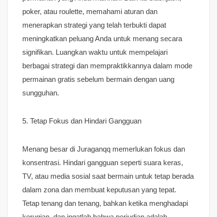
poker, atau roulette, memahami aturan dan
menerapkan strategi yang telah terbukti dapat
meningkatkan peluang Anda untuk menang secara
signifikan. Luangkan waktu untuk mempelajari
berbagai strategi dan mempraktikkannya dalam mode
permainan gratis sebelum bermain dengan uang
sungguhan.
5. Tetap Fokus dan Hindari Gangguan
Menang besar di Juraganqq memerlukan fokus dan
konsentrasi. Hindari gangguan seperti suara keras,
TV, atau media sosial saat bermain untuk tetap berada
dalam zona dan membuat keputusan yang tepat.
Tetap tenang dan tenang, bahkan ketika menghadapi
kerugian, dan ingatlah bahwa perjudian adalah