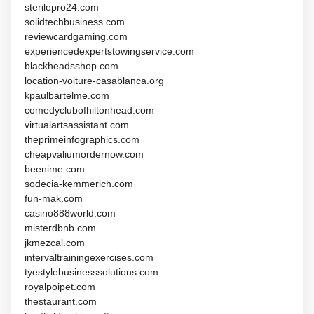
sterilepro24.com
solidtechbusiness.com
reviewcardgaming.com
experiencedexpertstowingservice.com
blackheadsshop.com
location-voiture-casablanca.org
kpaulbartelme.com
comedyclubofhiltonhead.com
virtualartsassistant.com
theprimeinfographics.com
cheapvaliumordernow.com
beenime.com
sodecia-kemmerich.com
fun-mak.com
casino888world.com
misterdbnb.com
jkmezcal.com
intervaltrainingexercises.com
tyestylebusinesssolutions.com
royalpoipet.com
thestaurant.com