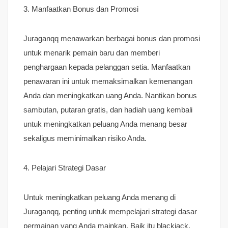
3. Manfaatkan Bonus dan Promosi
Juraganqq menawarkan berbagai bonus dan promosi
untuk menarik pemain baru dan memberi
penghargaan kepada pelanggan setia. Manfaatkan
penawaran ini untuk memaksimalkan kemenangan
Anda dan meningkatkan uang Anda. Nantikan bonus
sambutan, putaran gratis, dan hadiah uang kembali
untuk meningkatkan peluang Anda menang besar
sekaligus meminimalkan risiko Anda.
4. Pelajari Strategi Dasar
Untuk meningkatkan peluang Anda menang di
Juraganqq, penting untuk mempelajari strategi dasar
permainan yang Anda mainkan. Baik itu blackjack,