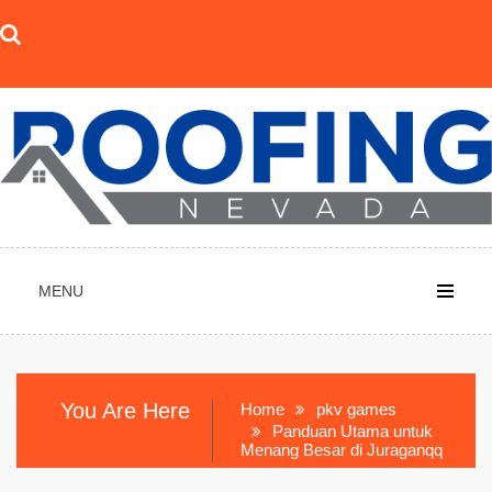
Skip
to
content
MENU
You Are Here
Home
pkv games
Panduan Utama untuk
Menang Besar di Juraganqq