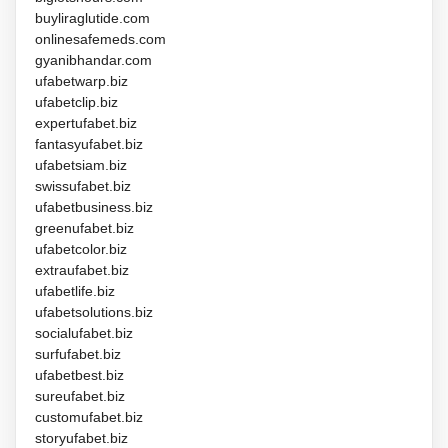
buyliraglutide.com
onlinesafemeds.com
gyanibhandar.com
ufabetwarp.biz
ufabetclip.biz
expertufabet.biz
fantasyufabet.biz
ufabetsiam.biz
swissufabet.biz
ufabetbusiness.biz
greenufabet.biz
ufabetcolor.biz
extraufabet.biz
ufabetlife.biz
ufabetsolutions.biz
socialufabet.biz
surfufabet.biz
ufabetbest.biz
sureufabet.biz
customufabet.biz
storyufabet.biz