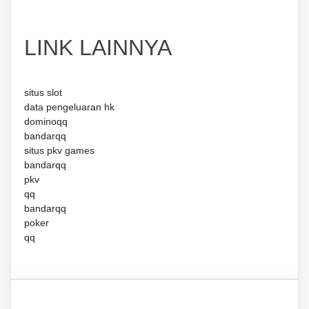
LINK LAINNYA
situs slot
data pengeluaran hk
dominoqq
bandarqq
situs pkv games
bandarqq
pkv
qq
bandarqq
poker
qq