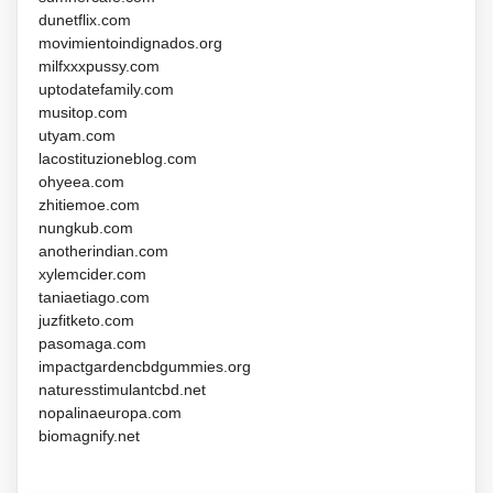
dunetflix.com
movimientoindignados.org
milfxxxpussy.com
uptodatefamily.com
musitop.com
utyam.com
lacostituzioneblog.com
ohyeea.com
zhitiemoe.com
nungkub.com
anotherindian.com
xylemcider.com
taniaetiago.com
juzfitketo.com
pasomaga.com
impactgardencbdgummies.org
naturesstimulantcbd.net
nopalinaeuropa.com
biomagnify.net