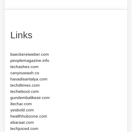
Links
baeckereiweber.com
peoplemagazine.info
techashes.com
canyouwash.co
havadisantalya.com
techdtimes.com
techieboot.com
gundembalikesir.com
itechar.com
yesbold.com
healthhubzone.com
ebaraat.com
techjuiced.com