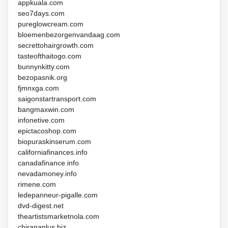
appkuala.com
seo7days.com
pureglowcream.com
bloemenbezorgenvandaag.com
secrettohairgrowth.com
tasteofthaitogo.com
bunnynkitty.com
bezopasnik.org
fjmnxga.com
saigonstartransport.com
bangmaxwin.com
infonetive.com
epictacoshop.com
biopuraskinserum.com
californiafinances.info
canadafinance.info
nevadamoney.info
rimene.com
ledepanneur-pigalle.com
dvd-digest.net
theartistsmarketnola.com
chiranaplus.biz