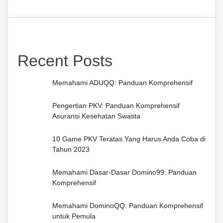
Recent Posts
Memahami ADUQQ: Panduan Komprehensif
Pengertian PKV: Panduan Komprehensif
Asuransi Kesehatan Swasta
10 Game PKV Teratas Yang Harus Anda Coba di
Tahun 2023
Memahami Dasar-Dasar Domino99: Panduan
Komprehensif
Memahami DominoQQ: Panduan Komprehensif
untuk Pemula