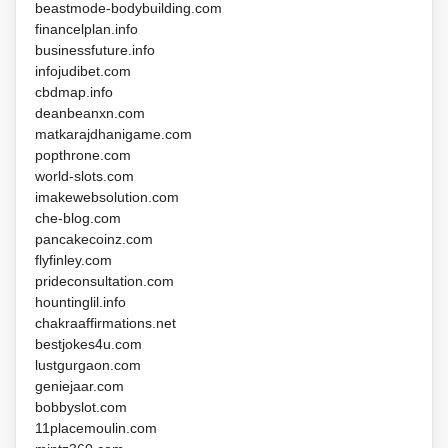
beastmode-bodybuilding.com
financelplan.info
businessfuture.info
infojudibet.com
cbdmap.info
deanbeanxn.com
matkarajdhanigame.com
popthrone.com
world-slots.com
imakewebsolution.com
che-blog.com
pancakecoinz.com
flyfinley.com
prideconsultation.com
hountinglil.info
chakraaffirmations.net
bestjokes4u.com
lustgurgaon.com
geniejaar.com
bobbyslot.com
11placemoulin.com