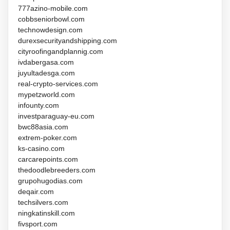
777azino-mobile.com
cobbseniorbowl.com
technowdesign.com
durexsecurityandshipping.com
cityroofingandplannig.com
ivdabergasa.com
juyultadesga.com
real-crypto-services.com
mypetzworld.com
infounty.com
investparaguay-eu.com
bwc88asia.com
extrem-poker.com
ks-casino.com
carcarepoints.com
thedoodlebreeders.com
grupohugodias.com
deqair.com
techsilvers.com
ningkatinskill.com
fivsport.com