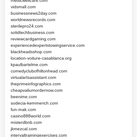
medicwellcare.com
vidsmall.com
businessnews2day.com
worldnewsrecords.com
sterilepro24.com
solidtechbusiness.com
reviewcardgaming.com
experiencedexpertstowingservice.com
blackheadsshop.com
location-voiture-casablanca.org
kpaulbartelme.com
comedyclubofhiltonhead.com
virtualartsassistant.com
theprimeinfographics.com
cheapvaliumordernow.com
beenime.com
sodecia-kemmerich.com
fun-mak.com
casino888world.com
misterdbnb.com
jkmezcal.com
intervaltrainingexercises.com