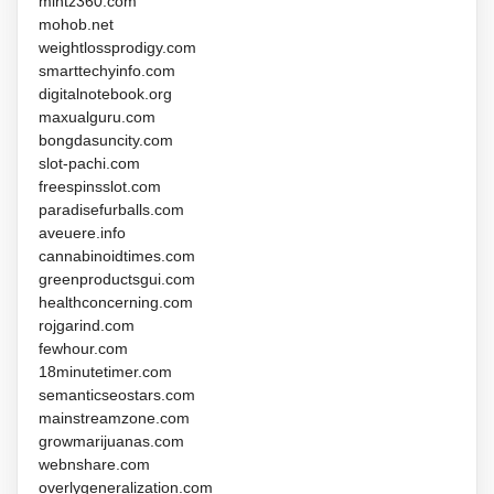
mintz360.com
mohob.net
weightlossprodigy.com
smarttechyinfo.com
digitalnotebook.org
maxualguru.com
bongdasuncity.com
slot-pachi.com
freespinsslot.com
paradisefurballs.com
aveuere.info
cannabinoidtimes.com
greenproductsgui.com
healthconcerning.com
rojgarind.com
fewhour.com
18minutetimer.com
semanticseostars.com
mainstreamzone.com
growmarijuanas.com
webnshare.com
overlygeneralization.com