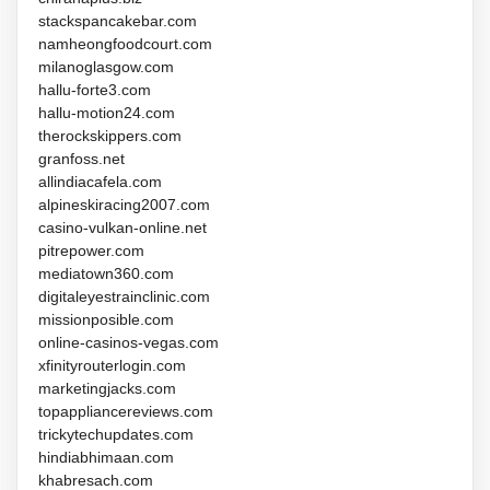
stackspancakebar.com
namheongfoodcourt.com
milanoglasgow.com
hallu-forte3.com
hallu-motion24.com
therockskippers.com
granfoss.net
allindiacafela.com
alpineskiracing2007.com
casino-vulkan-online.net
pitrepower.com
mediatown360.com
digitaleyestrainclinic.com
missionposible.com
online-casinos-vegas.com
xfinityrouterlogin.com
marketingjacks.com
topappliancereviews.com
trickytechupdates.com
hindiabhimaan.com
khabresach.com