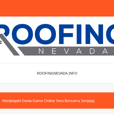
ROOFINGNEVADA.INFO
Menjelajahi Dunia Game Online Seru Bersama Senjaqq