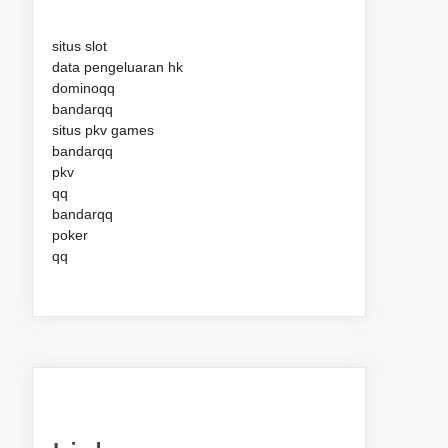
situs slot
data pengeluaran hk
dominoqq
bandarqq
situs pkv games
bandarqq
pkv
qq
bandarqq
poker
qq