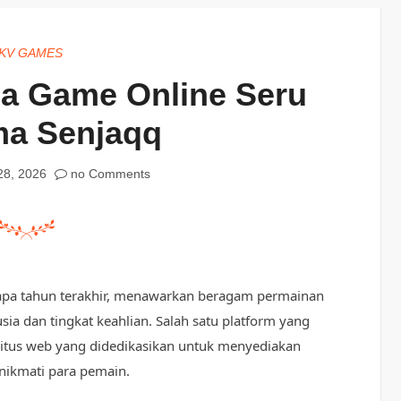
KV GAMES
ia Game Online Seru
a Senjaqq
28, 2026
no Comments
apa tahun terakhir, menawarkan beragam permainan
ia dan tingkat keahlian. Salah satu platform yang
situs web yang didedikasikan untuk menyediakan
nikmati para pemain.