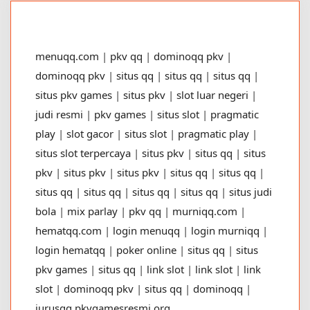
menuqq.com
|
pkv qq
|
dominoqq pkv
|
dominoqq pkv
|
situs qq
|
situs qq
|
situs qq
|
situs pkv games
|
situs pkv
|
slot luar negeri
|
judi resmi
|
pkv games
|
situs slot
|
pragmatic
play
|
slot gacor
|
situs slot
|
pragmatic play
|
situs slot terpercaya
|
situs pkv
|
situs qq
|
situs
pkv
|
situs pkv
|
situs pkv
|
situs qq
|
situs qq
|
situs qq
|
situs qq
|
situs qq
|
situs qq
|
situs judi
bola
|
mix parlay
|
pkv qq
|
murniqq.com
|
hematqq.com
|
login menuqq
|
login murniqq
|
login hematqq
|
poker online
|
situs qq
|
situs
pkv games
|
situs qq
|
link slot
|
link slot
|
link
slot
|
dominoqq pkv
|
situs qq
|
dominoqq
|
jurusqq.pkvgamesresmi.org