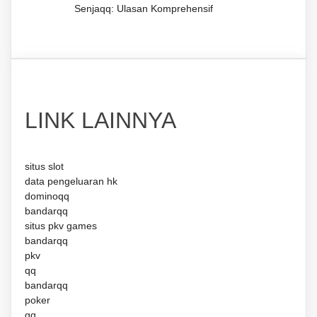
Senjaqq: Ulasan Komprehensif
LINK LAINNYA
situs slot
data pengeluaran hk
dominoqq
bandarqq
situs pkv games
bandarqq
pkv
qq
bandarqq
poker
qq