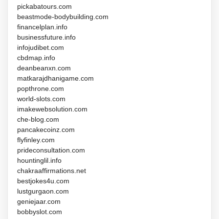
pickabatours.com
beastmode-bodybuilding.com
financelplan.info
businessfuture.info
infojudibet.com
cbdmap.info
deanbeanxn.com
matkarajdhanigame.com
popthrone.com
world-slots.com
imakewebsolution.com
che-blog.com
pancakecoinz.com
flyfinley.com
prideconsultation.com
hountinglil.info
chakraaffirmations.net
bestjokes4u.com
lustgurgaon.com
geniejaar.com
bobbyslot.com