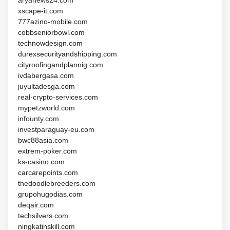
xscape-it.com
777azino-mobile.com
cobbseniorbowl.com
technowdesign.com
durexsecurityandshipping.com
cityroofingandplannig.com
ivdabergasa.com
juyultadesga.com
real-crypto-services.com
mypetzworld.com
infounty.com
investparaguay-eu.com
bwc88asia.com
extrem-poker.com
ks-casino.com
carcarepoints.com
thedoodlebreeders.com
grupohugodias.com
deqair.com
techsilvers.com
ningkatinskill.com