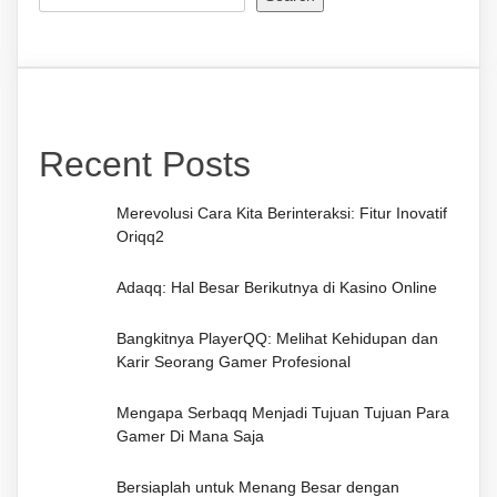
Recent Posts
Merevolusi Cara Kita Berinteraksi: Fitur Inovatif
Oriqq2
Adaqq: Hal Besar Berikutnya di Kasino Online
Bangkitnya PlayerQQ: Melihat Kehidupan dan
Karir Seorang Gamer Profesional
Mengapa Serbaqq Menjadi Tujuan Tujuan Para
Gamer Di Mana Saja
Bersiaplah untuk Menang Besar dengan