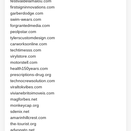
festivaldelamalou.com
firstsigninnovations.com
garberdodge.com
swim-wears.com
forgrantedmedia.com
peolpstar.com
tylerscustomdesign.com
carworksonline.com
techtimesss.com
virylstore.com
motorstell.com
health150years.com
prescriptions-drug.org
technocrewsolution.com
viraltokvibes.com
vivianebritoimoveis.com
magforbes.net
monkeycap.org
sdenix.net
amarinhillcrest.com
the-tourist.org
advogato.net