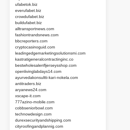
ufabetok.biz
everufabet.biz
crowdufabet.biz
buildufabet.biz
alltransportnews.com
fashiontrandsnews.com
bbcreporters.com
cryptocasinoguid.com
leadingedgemarketingsolutionsmi.com
kastratigeneralcontractinginc.co
bestwholesalenfljerseysshop.com
openlivinglabdays14.com
ayurvedakonsultti-kari-nokela.com
antitraders.biz
aryanews24.com
xscape-it.com
777azino-mobile.com
cobbseniorbowl.com
technowdesign.com
durexsecurityandshipping.com
cityroofingandplannig.com