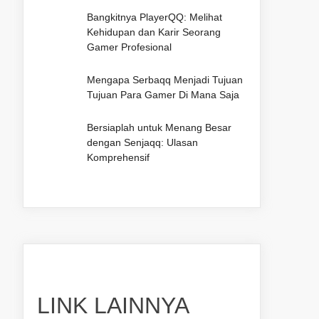
Bangkitnya PlayerQQ: Melihat
Kehidupan dan Karir Seorang
Gamer Profesional
Mengapa Serbaqq Menjadi Tujuan
Tujuan Para Gamer Di Mana Saja
Bersiaplah untuk Menang Besar
dengan Senjaqq: Ulasan
Komprehensif
LINK LAINNYA