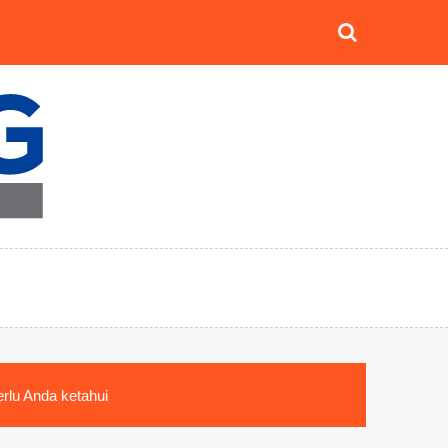
rlu Anda ketahui