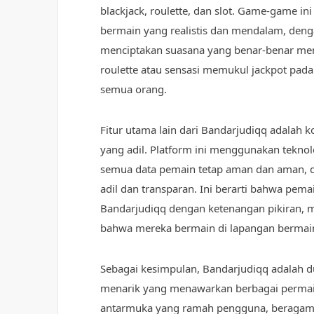
blackjack, roulette, dan slot. Game-game 
bermain yang realistis dan mendalam, denga
menciptakan suasana yang benar-benar me
roulette atau sensasi memukul jackpot pada
semua orang.
Fitur utama lain dari Bandarjudiqq adala
yang adil. Platform ini menggunakan tekno
semua data pemain tetap aman dan aman, 
adil dan transparan. Ini berarti bahwa pem
Bandarjudiqq dengan ketenangan pikiran, 
bahwa mereka bermain di lapangan bermain
Sebagai kesimpulan, Bandarjudiqq adalah 
menarik yang menawarkan berbagai permai
antarmuka yang ramah pengguna, beragam 