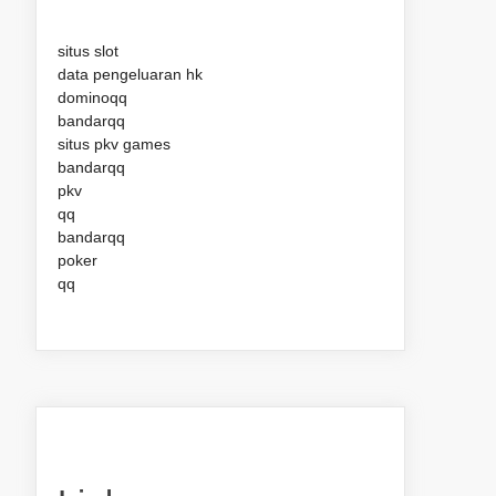
situs slot
data pengeluaran hk
dominoqq
bandarqq
situs pkv games
bandarqq
pkv
qq
bandarqq
poker
qq