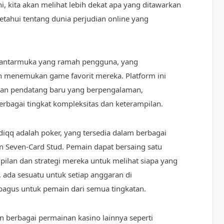
i, kita akan melihat lebih dekat apa yang ditawarkan
tahui tentang dunia perjudian online yang
ah antarmuka yang ramah pengguna, yang
menemukan game favorit mereka. Platform ini
 dan pendatang baru yang berpengalaman,
bagai tingkat kompleksitas dan keterampilan.
diqq adalah poker, yang tersedia dalam berbagai
 Seven-Card Stud. Pemain dapat bersaing satu
mpilan dan strategi mereka untuk melihat siapa yang
n, ada sesuatu untuk setiap anggaran di
bagus untuk pemain dari semua tingkatan.
n berbagai permainan kasino lainnya seperti