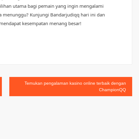
ilihan utama bagi pemain yang ingin mengalami
a menunggu? Kunjungi Bandarjudiqq hari ini dan
k mendapat kesempatan menang besar!
Temukan pengalaman kasino online terbaik dengan
ChampionQQ