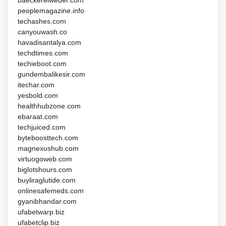
peoplemagazine.info
techashes.com
canyouwash.co
havadisantalya.com
techdtimes.com
techieboot.com
gundembalikesir.com
itechar.com
yesbold.com
healthhubzone.com
ebaraat.com
techjuiced.com
byteboosttech.com
magnexushub.com
virtuogoweb.com
biglotshours.com
buyliraglutide.com
onlinesafemeds.com
gyanibhandar.com
ufabetwarp.biz
ufabetclip.biz