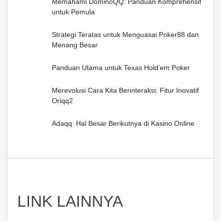
Memahami DominoQQ: Panduan Komprehensif
untuk Pemula
Strategi Teratas untuk Menguasai Poker88 dan
Menang Besar
Panduan Utama untuk Texas Hold’em Poker
Merevolusi Cara Kita Berinteraksi: Fitur Inovatif
Oriqq2
Adaqq: Hal Besar Berikutnya di Kasino Online
LINK LAINNYA