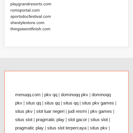
playgrandresorts.com
romsportal.com
sportsdocfestival.com
shestylestore.com
thingsiwontfinish.com
menuqq.com
|
pkv qq
|
dominoqq pkv
|
dominoqq
pkv
|
situs qq
|
situs qq
|
situs qq
|
situs pkv games
|
situs pkv
|
slot luar negeri
|
judi resmi
|
pkv games
|
situs slot
|
pragmatic play
|
slot gacor
|
situs slot
|
pragmatic play
|
situs slot terpercaya
|
situs pkv
|