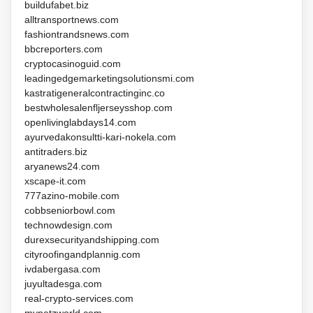
buildufabet.biz
alltransportnews.com
fashiontrandsnews.com
bbcreporters.com
cryptocasinoguid.com
leadingedgemarketingsolutionsmi.com
kastratigeneralcontractinginc.co
bestwholesalenfljerseysshop.com
openlivinglabdays14.com
ayurvedakonsultti-kari-nokela.com
antitraders.biz
aryanews24.com
xscape-it.com
777azino-mobile.com
cobbseniorbowl.com
technowdesign.com
durexsecurityandshipping.com
cityroofingandplannig.com
ivdabergasa.com
juyultadesga.com
real-crypto-services.com
mypetzworld.com