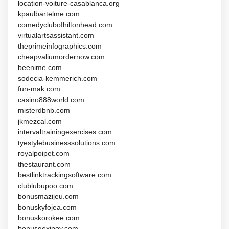
location-voiture-casablanca.org
kpaulbartelme.com
comedyclubofhiltonhead.com
virtualartsassistant.com
theprimeinfographics.com
cheapvaliumordernow.com
beenime.com
sodecia-kemmerich.com
fun-mak.com
casino888world.com
misterdbnb.com
jkmezcal.com
intervaltrainingexercises.com
tyestylebusinesssolutions.com
royalpoipet.com
thestaurant.com
bestlinktrackingsoftware.com
clublubupoo.com
bonusmazijeu.com
bonuskyfojea.com
bonuskorokee.com
bonusgexipoy.com