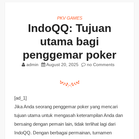
PKV GAMES
IndoQQ: Tujuan
utama bagi
penggemar poker
admin
August 20, 2025
no Comments
[ad_1]
Jika Anda seorang penggemar poker yang mencari
tujuan utama untuk mengasah keterampilan Anda dan
bersaing dengan pemain lain, tidak terlihat lagi dari
IndoQQ. Dengan berbagai permainan, turnamen