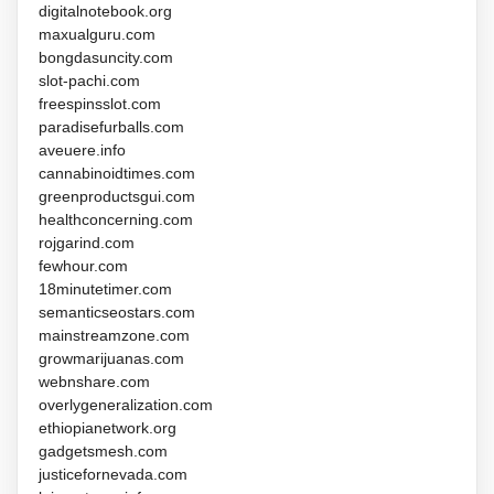
digitalnotebook.org
maxualguru.com
bongdasuncity.com
slot-pachi.com
freespinsslot.com
paradisefurballs.com
aveuere.info
cannabinoidtimes.com
greenproductsgui.com
healthconcerning.com
rojgarind.com
fewhour.com
18minutetimer.com
semanticseostars.com
mainstreamzone.com
growmarijuanas.com
webnshare.com
overlygeneralization.com
ethiopianetwork.org
gadgetsmesh.com
justicefornevada.com