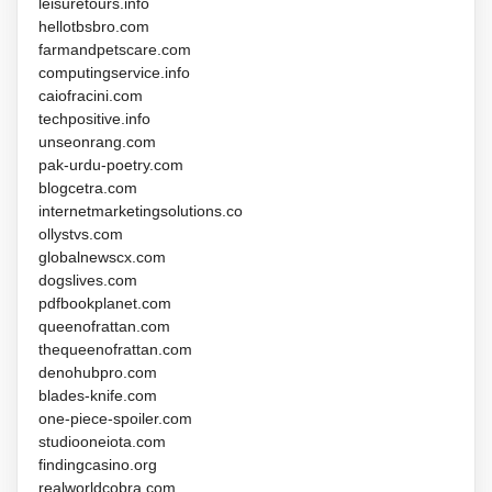
leisuretours.info
hellotbsbro.com
farmandpetscare.com
computingservice.info
caiofracini.com
techpositive.info
unseonrang.com
pak-urdu-poetry.com
blogcetra.com
internetmarketingsolutions.co
ollystvs.com
globalnewscx.com
dogslives.com
pdfbookplanet.com
queenofrattan.com
thequeenofrattan.com
denohubpro.com
blades-knife.com
one-piece-spoiler.com
studiooneiota.com
findingcasino.org
realworldcobra.com