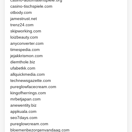
casino-tischspiele.com
otbody.com
jamestrust.net
trenz24.com
skipworking.com
loizbeauty.com
anyconverter.com
timespedia.com
jejakkrismon.com
diemthole.biz
ufabetkk.com
allquickmedia.com
technewsgazette.com
pureglowfacecream.com
kingofherrings.com
mrbetjapan.com
anewentity.biz
appkuala.com
seo7days.com
pureglowcream.com
bloemenbezorgenvandaag.com