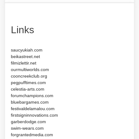
Links
saucyukiah.com
beikastreet.net
filmizlettir.net
ourmultiworlds.com
cooncreekclub.org
pegpufftimes.com
celestia-arts.com
forumchampions.com
bluebargames.com
festivaldelamalou.com
firstsigninnovations.com
garberdodge.com
swim-wears.com
forgrantedmedia.com