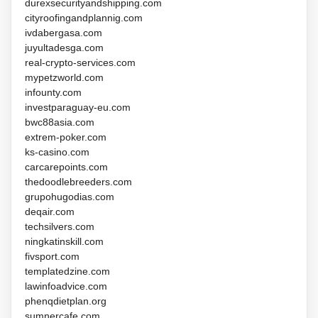
durexsecurityandshipping.com
cityroofingandplannig.com
ivdabergasa.com
juyultadesga.com
real-crypto-services.com
mypetzworld.com
infounty.com
investparaguay-eu.com
bwc88asia.com
extrem-poker.com
ks-casino.com
carcarepoints.com
thedoodlebreeders.com
grupohugodias.com
deqair.com
techsilvers.com
ningkatinskill.com
fivsport.com
templatedzine.com
lawinfoadvice.com
phenqdietplan.org
sumnercafe.com