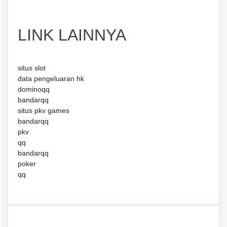
LINK LAINNYA
situs slot
data pengeluaran hk
dominoqq
bandarqq
situs pkv games
bandarqq
pkv
qq
bandarqq
poker
qq