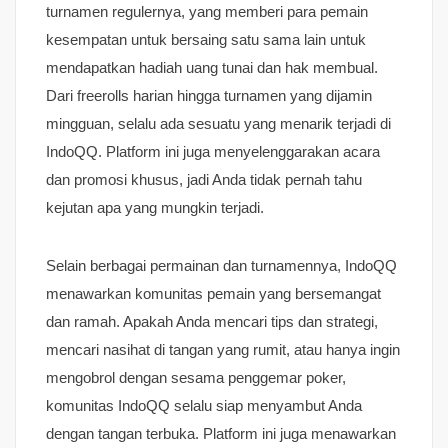
turnamen regulernya, yang memberi para pemain
kesempatan untuk bersaing satu sama lain untuk
mendapatkan hadiah uang tunai dan hak membual.
Dari freerolls harian hingga turnamen yang dijamin
mingguan, selalu ada sesuatu yang menarik terjadi di
IndoQQ. Platform ini juga menyelenggarakan acara
dan promosi khusus, jadi Anda tidak pernah tahu
kejutan apa yang mungkin terjadi.
Selain berbagai permainan dan turnamennya, IndoQQ
menawarkan komunitas pemain yang bersemangat
dan ramah. Apakah Anda mencari tips dan strategi,
mencari nasihat di tangan yang rumit, atau hanya ingin
mengobrol dengan sesama penggemar poker,
komunitas IndoQQ selalu siap menyambut Anda
dengan tangan terbuka. Platform ini juga menawarkan