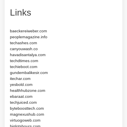
Links
baeckereiweber.com
peoplemagazine.info
techashes.com
canyouwash.co
havadisantalya.com
techdtimes.com
techieboot.com
gundembalikesir.com
itechar.com
yesbold.com
healthhubzone.com
ebaraat.com
techjuiced.com
byteboosttech.com
magnexushub.com
virtuogoweb.com
biglotshours.com