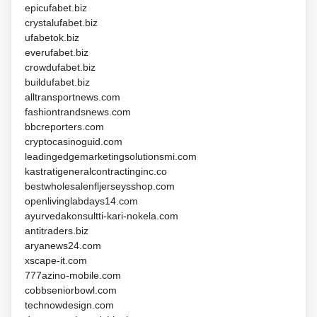
epicufabet.biz
crystalufabet.biz
ufabetok.biz
everufabet.biz
crowdufabet.biz
buildufabet.biz
alltransportnews.com
fashiontrandsnews.com
bbcreporters.com
cryptocasinoguid.com
leadingedgemarketingsolutionsmi.com
kastratigeneralcontractinginc.co
bestwholesalenfljerseysshop.com
openlivinglabdays14.com
ayurvedakonsultti-kari-nokela.com
antitraders.biz
aryanews24.com
xscape-it.com
777azino-mobile.com
cobbseniorbowl.com
technowdesign.com