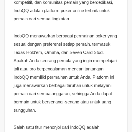
kompetitif, dan komunitas pemain yang berdedikasi,
IndoQQ adalah platform poker online terbaik untuk
pemain dari semua tingkatan.
IndoQQ menawarkan berbagai permainan poker yang
sesuai dengan preferensi setiap pemain, termasuk
Texas Hold’em, Omaha, dan Seven Card Stud.
Apakah Anda seorang pemula yang ingin mempelajari
tali atau pro berpengalaman mencari tantangan,
IndoQQ memiliki permainan untuk Anda. Platform ini
juga menawarkan berbagai taruhan untuk melayani
pemain dari semua anggaran, sehingga Anda dapat
bermain untuk bersenang -senang atau untuk uang
sungguhan.
Salah satu fitur menonjol dari IndoQQ adalah