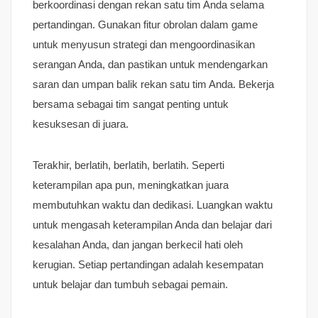
berkoordinasi dengan rekan satu tim Anda selama
pertandingan. Gunakan fitur obrolan dalam game
untuk menyusun strategi dan mengoordinasikan
serangan Anda, dan pastikan untuk mendengarkan
saran dan umpan balik rekan satu tim Anda. Bekerja
bersama sebagai tim sangat penting untuk
kesuksesan di juara.
Terakhir, berlatih, berlatih, berlatih. Seperti
keterampilan apa pun, meningkatkan juara
membutuhkan waktu dan dedikasi. Luangkan waktu
untuk mengasah keterampilan Anda dan belajar dari
kesalahan Anda, dan jangan berkecil hati oleh
kerugian. Setiap pertandingan adalah kesempatan
untuk belajar dan tumbuh sebagai pemain.