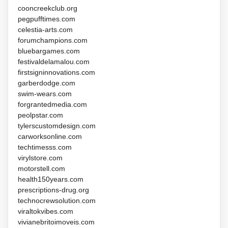
cooncreekclub.org
pegpufftimes.com
celestia-arts.com
forumchampions.com
bluebargames.com
festivaldelamalou.com
firstsigninnovations.com
garberdodge.com
swim-wears.com
forgrantedmedia.com
peolpstar.com
tylerscustomdesign.com
carworksonline.com
techtimesss.com
virylstore.com
motorstell.com
health150years.com
prescriptions-drug.org
technocrewsolution.com
viraltokvibes.com
vivianebritoimoveis.com