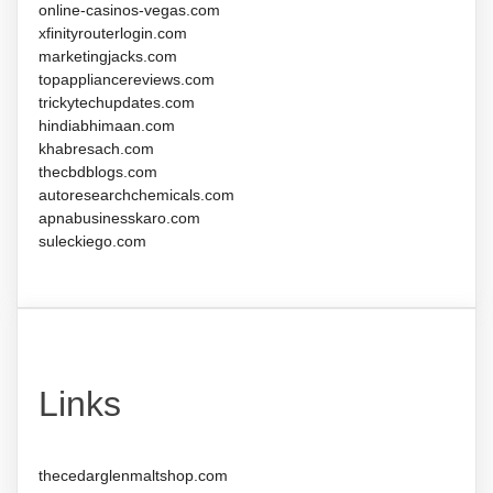
online-casinos-vegas.com
xfinityrouterlogin.com
marketingjacks.com
topappliancereviews.com
trickytechupdates.com
hindiabhimaan.com
khabresach.com
thecbdblogs.com
autoresearchchemicals.com
apnabusinesskaro.com
suleckiego.com
Links
thecedarglenmaltshop.com