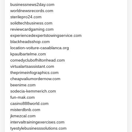
businessnews2day.com
worldnewsrecords.com
sterilepro24.com
solidtechbusiness.com
reviewcardgaming.com
experiencedexpertstowingservice.com
blackheadsshop.com
location-voiture-casablanca.org
kpaulbartelme.com
comedyclubofhiltonhead.com
virtualartsassistant.com
theprimeinfographics.com
cheapvaliumordernow.com
beenime.com
sodecia-kemmerich.com
fun-mak.com
casino888world.com
misterdbnb.com
jkmezcal.com
intervaltrainingexercises.com
tyestylebusinesssolutions.com