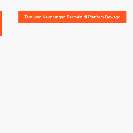
Temukan Keuntungan Bermain di Platform Dewaqq