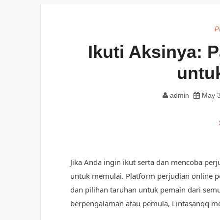
P
Ikuti Aksinya:
untu
admin
May 3
Jika Anda ingin ikut serta dan mencoba perj
untuk memulai. Platform perjudian online
dan pilihan taruhan untuk pemain dari semu
berpengalaman atau pemula, Lintasanqq me