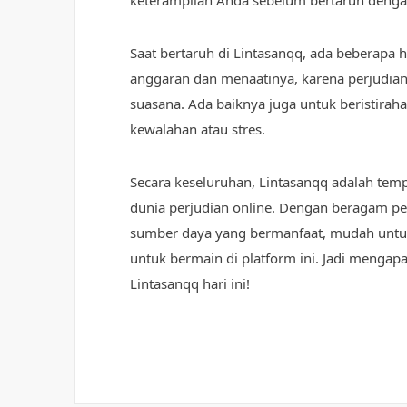
keterampilan Anda sebelum bertaruh deng
Saat bertaruh di Lintasanqq, ada beberapa 
anggaran dan menaatinya, karena perjudi
suasana. Ada baiknya juga untuk beristirah
kewalahan atau stres.
Secara keseluruhan, Lintasanqq adalah tem
dunia perjudian online. Dengan beragam 
sumber daya yang bermanfaat, mudah untu
untuk bermain di platform ini. Jadi mengap
Lintasanqq hari ini!