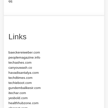
qq
Links
baeckereiweber.com
peoplemagazine.info
techashes.com
canyouwash.co
havadisantalya.com
techdtimes.com
techieboot.com
gundembalikesir.com
itechar.com
yesbold.com
healthhubzone.com
ebaraat.com