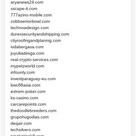
aryanews24.com
xscape-it.com
777azino-mobile.com
cobbseniorbowl.com
technowdesign.com
durexsecurityandshipping.com
cityroofingandplannig.com
ivdabergasa.com
juyultadesga.com
real-crypto-services.com
mypetzworld.com
infounty.com
investparaguay-eu.com
bwc88asia.com
extrem-poker.com
ks-casino.com
carcarepoints.com
thedoodlebreeders.com
grupohugodias.com
deqair.com
techsilvers.com
ningkatinskill.com