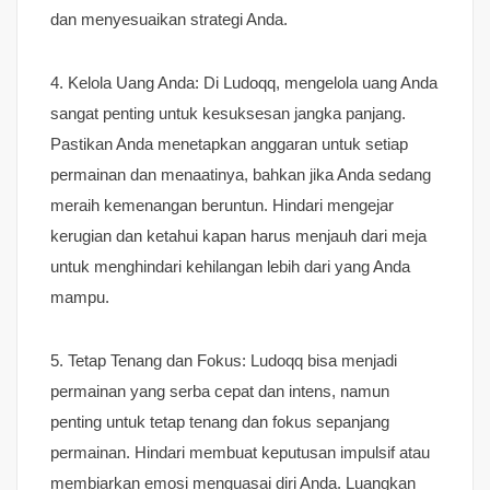
dan menyesuaikan strategi Anda.
4. Kelola Uang Anda: Di Ludoqq, mengelola uang Anda
sangat penting untuk kesuksesan jangka panjang.
Pastikan Anda menetapkan anggaran untuk setiap
permainan dan menaatinya, bahkan jika Anda sedang
meraih kemenangan beruntun. Hindari mengejar
kerugian dan ketahui kapan harus menjauh dari meja
untuk menghindari kehilangan lebih dari yang Anda
mampu.
5. Tetap Tenang dan Fokus: Ludoqq bisa menjadi
permainan yang serba cepat dan intens, namun
penting untuk tetap tenang dan fokus sepanjang
permainan. Hindari membuat keputusan impulsif atau
membiarkan emosi menguasai diri Anda. Luangkan