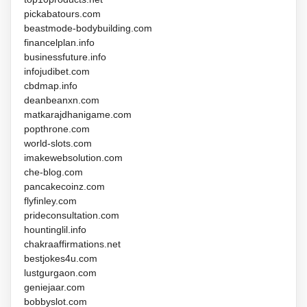
pickabatours.com
beastmode-bodybuilding.com
financelplan.info
businessfuture.info
infojudibet.com
cbdmap.info
deanbeanxn.com
matkarajdhanigame.com
popthrone.com
world-slots.com
imakewebsolution.com
che-blog.com
pancakecoinz.com
flyfinley.com
prideconsultation.com
hountinglil.info
chakraaffirmations.net
bestjokes4u.com
lustgurgaon.com
geniejaar.com
bobbyslot.com