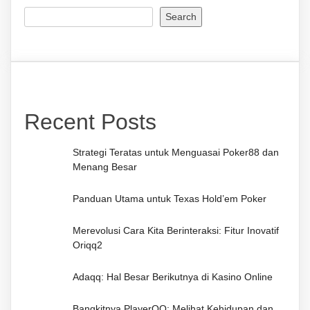
Search
Recent Posts
Strategi Teratas untuk Menguasai Poker88 dan
Menang Besar
Panduan Utama untuk Texas Hold’em Poker
Merevolusi Cara Kita Berinteraksi: Fitur Inovatif
Oriqq2
Adaqq: Hal Besar Berikutnya di Kasino Online
Bangkitnya PlayerQQ: Melihat Kehidupan dan