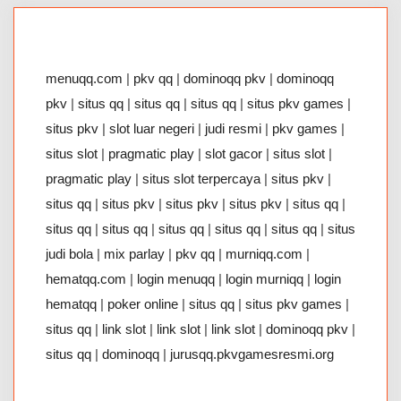
menuqq.com
|
pkv qq
|
dominoqq pkv
|
dominoqq
pkv
|
situs qq
|
situs qq
|
situs qq
|
situs pkv games
|
situs pkv
|
slot luar negeri
|
judi resmi
|
pkv games
|
situs slot
|
pragmatic play
|
slot gacor
|
situs slot
|
pragmatic play
|
situs slot terpercaya
|
situs pkv
|
situs qq
|
situs pkv
|
situs pkv
|
situs pkv
|
situs qq
|
situs qq
|
situs qq
|
situs qq
|
situs qq
|
situs qq
|
situs
judi bola
|
mix parlay
|
pkv qq
|
murniqq.com
|
hematqq.com
|
login menuqq
|
login murniqq
|
login
hematqq
|
poker online
|
situs qq
|
situs pkv games
|
situs qq
|
link slot
|
link slot
|
link slot
|
dominoqq pkv
|
situs qq
|
dominoqq
|
jurusqq.pkvgamesresmi.org