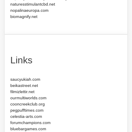
naturesstimulantcbd.net
nopalinaeuropa.com
biomagnify.net
Links
saucyukiah.com
beikastreet.net
filmizlettir.net
ourmultiworlds.com
cooncreekclub.org
pegpufftimes.com
celestia-arts.com
forumchampions.com
bluebargames.com