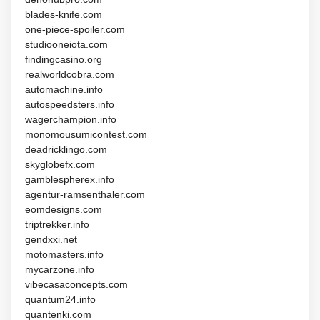
blades-knife.com
one-piece-spoiler.com
studiooneiota.com
findingcasino.org
realworldcobra.com
automachine.info
autospeedsters.info
wagerchampion.info
monomousumicontest.com
deadricklingo.com
skyglobefx.com
gamblespherex.info
agentur-ramsenthaler.com
eomdesigns.com
triptrekker.info
gendxxi.net
motomasters.info
mycarzone.info
vibecasaconcepts.com
quantum24.info
quantenki.com