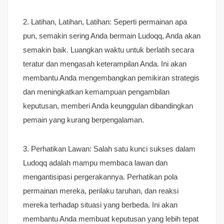
2. Latihan, Latihan, Latihan: Seperti permainan apa
pun, semakin sering Anda bermain Ludoqq, Anda akan
semakin baik. Luangkan waktu untuk berlatih secara
teratur dan mengasah keterampilan Anda. Ini akan
membantu Anda mengembangkan pemikiran strategis
dan meningkatkan kemampuan pengambilan
keputusan, memberi Anda keunggulan dibandingkan
pemain yang kurang berpengalaman.
3. Perhatikan Lawan: Salah satu kunci sukses dalam
Ludoqq adalah mampu membaca lawan dan
mengantisipasi pergerakannya. Perhatikan pola
permainan mereka, perilaku taruhan, dan reaksi
mereka terhadap situasi yang berbeda. Ini akan
membantu Anda membuat keputusan yang lebih tepat