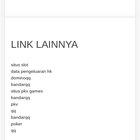
LINK LAINNYA
situs slot
data pengeluaran hk
dominoqq
bandarqq
situs pkv games
bandarqq
pkv
qq
bandarqq
poker
qq