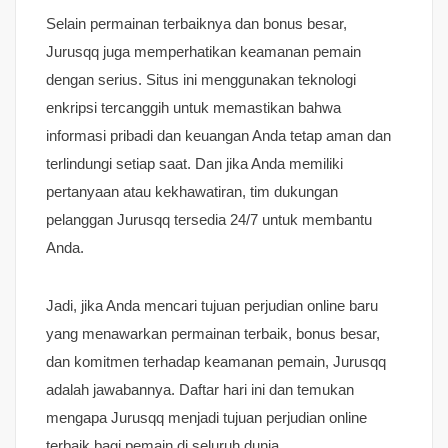
Selain permainan terbaiknya dan bonus besar,
Jurusqq juga memperhatikan keamanan pemain
dengan serius. Situs ini menggunakan teknologi
enkripsi tercanggih untuk memastikan bahwa
informasi pribadi dan keuangan Anda tetap aman dan
terlindungi setiap saat. Dan jika Anda memiliki
pertanyaan atau kekhawatiran, tim dukungan
pelanggan Jurusqq tersedia 24/7 untuk membantu
Anda.
Jadi, jika Anda mencari tujuan perjudian online baru
yang menawarkan permainan terbaik, bonus besar,
dan komitmen terhadap keamanan pemain, Jurusqq
adalah jawabannya. Daftar hari ini dan temukan
mengapa Jurusqq menjadi tujuan perjudian online
terbaik bagi pemain di seluruh dunia.