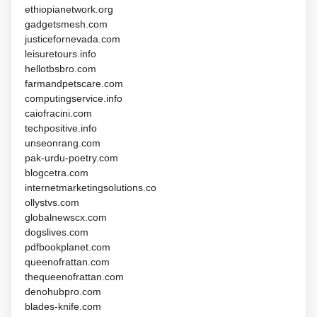
ethiopianetwork.org
gadgetsmesh.com
justicefornevada.com
leisuretours.info
hellotbsbro.com
farmandpetscare.com
computingservice.info
caiofracini.com
techpositive.info
unseonrang.com
pak-urdu-poetry.com
blogcetra.com
internetmarketingsolutions.co
ollystvs.com
globalnewscx.com
dogslives.com
pdfbookplanet.com
queenofrattan.com
thequeenofrattan.com
denohubpro.com
blades-knife.com