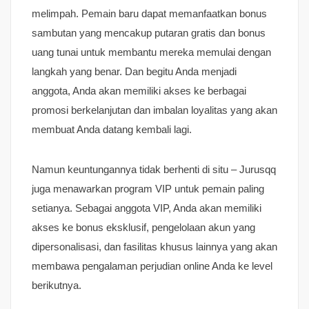
melimpah. Pemain baru dapat memanfaatkan bonus
sambutan yang mencakup putaran gratis dan bonus
uang tunai untuk membantu mereka memulai dengan
langkah yang benar. Dan begitu Anda menjadi
anggota, Anda akan memiliki akses ke berbagai
promosi berkelanjutan dan imbalan loyalitas yang akan
membuat Anda datang kembali lagi.
Namun keuntungannya tidak berhenti di situ – Jurusqq
juga menawarkan program VIP untuk pemain paling
setianya. Sebagai anggota VIP, Anda akan memiliki
akses ke bonus eksklusif, pengelolaan akun yang
dipersonalisasi, dan fasilitas khusus lainnya yang akan
membawa pengalaman perjudian online Anda ke level
berikutnya.