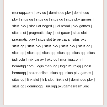
menuqq.com
|
pkv qq
|
dominoqq pkv
|
dominoqq
pkv
|
situs qq
|
situs qq
|
situs qq
|
situs pkv games
|
situs pkv
|
slot luar negeri
|
judi resmi
|
pkv games
|
situs slot
|
pragmatic play
|
slot gacor
|
situs slot
|
pragmatic play
|
situs slot terpercaya
|
situs pkv
|
situs qq
|
situs pkv
|
situs pkv
|
situs pkv
|
situs qq
|
situs qq
|
situs qq
|
situs qq
|
situs qq
|
situs qq
|
situs
judi bola
|
mix parlay
|
pkv qq
|
murniqq.com
|
hematqq.com
|
login menuqq
|
login murniqq
|
login
hematqq
|
poker online
|
situs qq
|
situs pkv games
|
situs qq
|
link slot
|
link slot
|
link slot
|
dominoqq pkv
|
situs qq
|
dominoqq
|
jurusqq.pkvgamesresmi.org