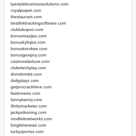
tyestylebusinesssolutions.com
royalpoipet.com
thestaurant.com
bestlinktrackingsoftware.com
clublubupoo.com
bonusmazijeu.com
bonuskyfojea.com
bonuskorokee.com
bonusgexipoy.com
casinorelaxluxe.com
clubetechplay.com
domdombd.com
dailyplayz.com
getprocrackhere.com
fastinnews.com
fannybanny.com
ifinitymarketer.com
jackpotkoning.com
modlinknetworks.com
longtimenewz.com
luckysportss.com