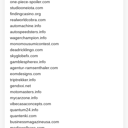
one-piece-spoiler.com
studiooneiota.com
findingcasino.org
realworldcobra.com
automachine.info
autospeedsters.info
wagerchampion.info
monomousumicontest.com
deadricklingo.com
skyglobefx.com
gamblespherex.info
agentur-ramsenthaler.com
eomdesigns.com
triptrekker.info
gendxxi.net
motomasters.info
mycarzone.info
vibecasaconcepts.com
quantum24.info
quantenki.com
businessmagazineusa.com
medicwellcare.com