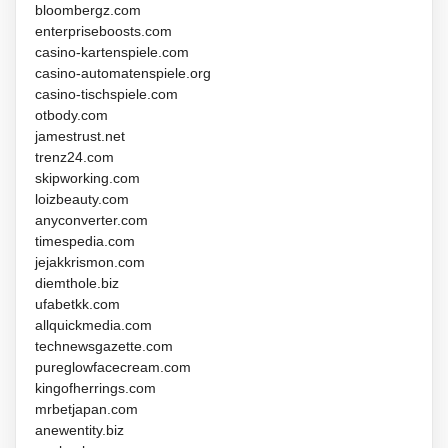
bloombergz.com
enterpriseboosts.com
casino-kartenspiele.com
casino-automatenspiele.org
casino-tischspiele.com
otbody.com
jamestrust.net
trenz24.com
skipworking.com
loizbeauty.com
anyconverter.com
timespedia.com
jejakkrismon.com
diemthole.biz
ufabetkk.com
allquickmedia.com
technewsgazette.com
pureglowfacecream.com
kingofherrings.com
mrbetjapan.com
anewentity.biz