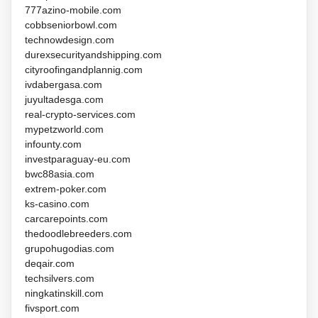
777azino-mobile.com
cobbseniorbowl.com
technowdesign.com
durexsecurityandshipping.com
cityroofingandplannig.com
ivdabergasa.com
juyultadesga.com
real-crypto-services.com
mypetzworld.com
infounty.com
investparaguay-eu.com
bwc88asia.com
extrem-poker.com
ks-casino.com
carcarepoints.com
thedoodlebreeders.com
grupohugodias.com
deqair.com
techsilvers.com
ningkatinskill.com
fivsport.com