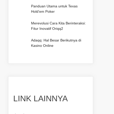
Panduan Utama untuk Texas
Hold’em Poker
Merevolusi Cara Kita Berinteraksi:
Fitur Inovatif Oriqq2
Adaqq: Hal Besar Berikutnya di
Kasino Online
LINK LAINNYA