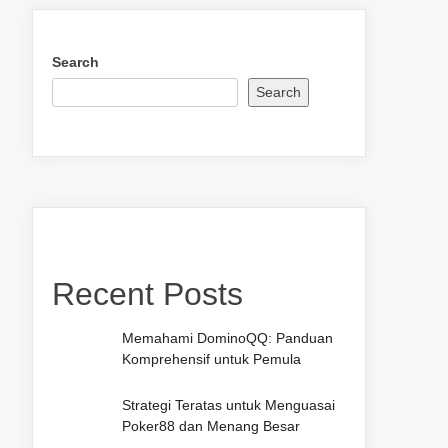
Search
Search
Recent Posts
Memahami DominoQQ: Panduan
Komprehensif untuk Pemula
Strategi Teratas untuk Menguasai
Poker88 dan Menang Besar