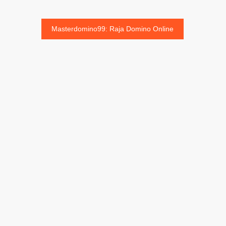
Post
Masterdomino99: Raja Domino Online
navigation