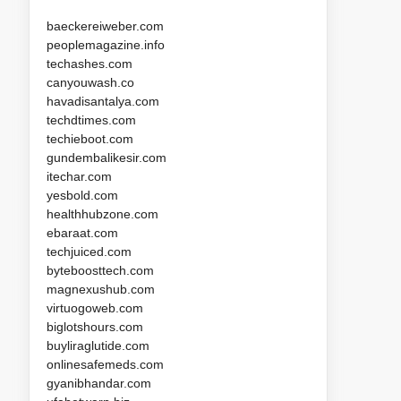
baeckereiweber.com
peoplemagazine.info
techashes.com
canyouwash.co
havadisantalya.com
techdtimes.com
techieboot.com
gundembalikesir.com
itechar.com
yesbold.com
healthhubzone.com
ebaraat.com
techjuiced.com
byteboosttech.com
magnexushub.com
virtuogoweb.com
biglotshours.com
buyliraglutide.com
onlinesafemeds.com
gyanibhandar.com