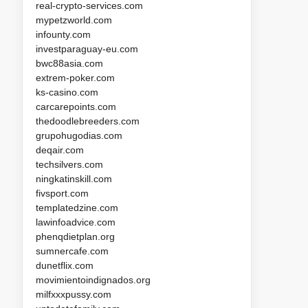
real-crypto-services.com
mypetzworld.com
infounty.com
investparaguay-eu.com
bwc88asia.com
extrem-poker.com
ks-casino.com
carcarepoints.com
thedoodlebreeders.com
grupohugodias.com
deqair.com
techsilvers.com
ningkatinskill.com
fivsport.com
templatedzine.com
lawinfoadvice.com
phenqdietplan.org
sumnercafe.com
dunetflix.com
movimientoindignados.org
milfxxxpussy.com