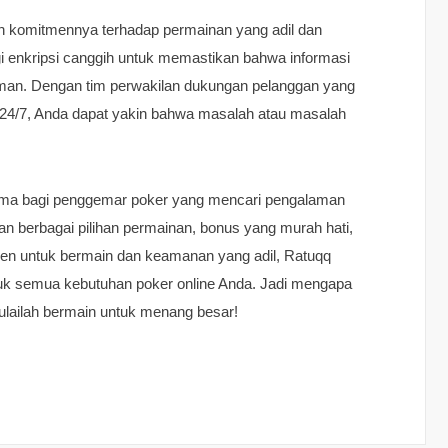
ah komitmennya terhadap permainan yang adil dan
i enkripsi canggih untuk memastikan bahwa informasi
aman. Dengan tim perwakilan dukungan pelanggan yang
 24/7, Anda dapat yakin bahwa masalah atau masalah
.
tama bagi penggemar poker yang mencari pengalaman
an berbagai pilihan permainan, bonus yang murah hati,
n untuk bermain dan keamanan yang adil, Ratuqq
tuk semua kebutuhan poker online Anda. Jadi mengapa
ulailah bermain untuk menang besar!