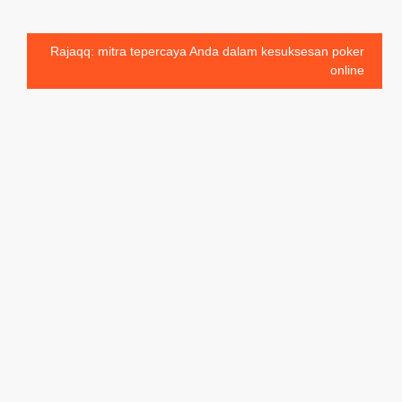
Rajaqq: mitra tepercaya Anda dalam kesuksesan poker
online