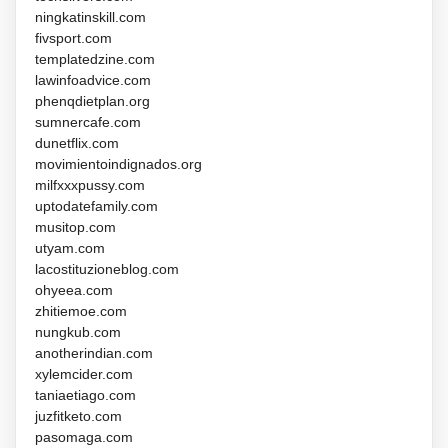
ningkatinskill.com
fivsport.com
templatedzine.com
lawinfoadvice.com
phenqdietplan.org
sumnercafe.com
dunetflix.com
movimientoindignados.org
milfxxxpussy.com
uptodatefamily.com
musitop.com
utyam.com
lacostituzioneblog.com
ohyeea.com
zhitiemoe.com
nungkub.com
anotherindian.com
xylemcider.com
taniaetiago.com
juzfitketo.com
pasomaga.com