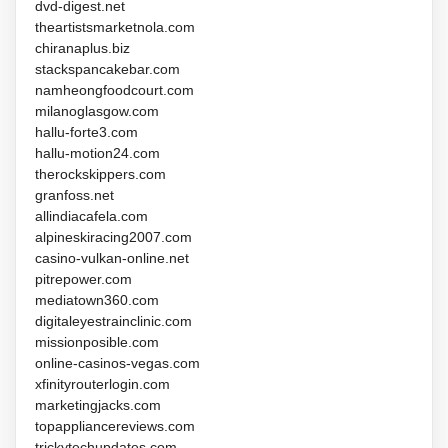
dvd-digest.net
theartistsmarketnola.com
chiranaplus.biz
stackspancakebar.com
namheongfoodcourt.com
milanoglasgow.com
hallu-forte3.com
hallu-motion24.com
therockskippers.com
granfoss.net
allindiacafela.com
alpineskiracing2007.com
casino-vulkan-online.net
pitrepower.com
mediatown360.com
digitaleyestrainclinic.com
missionposible.com
online-casinos-vegas.com
xfinityrouterlogin.com
marketingjacks.com
topappliancereviews.com
trickytechupdates.com