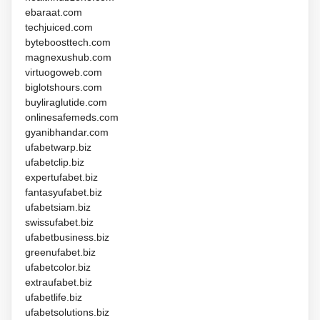
ebaraat.com
techjuiced.com
byteboosttech.com
magnexushub.com
virtuogoweb.com
biglotshours.com
buyliraglutide.com
onlinesafemeds.com
gyanibhandar.com
ufabetwarp.biz
ufabetclip.biz
expertufabet.biz
fantasyufabet.biz
ufabetsiam.biz
swissufabet.biz
ufabetbusiness.biz
greenufabet.biz
ufabetcolor.biz
extraufabet.biz
ufabetlife.biz
ufabetsolutions.biz