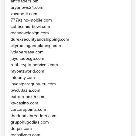
antitraders.biz
aryanews24.com
xscape-it.com
777azino-mobile.com
cobbseniorbowl.com
technowdesign.com
durexsecurityandshipping.com
cityroofingandplannig.com
ivdabergasa.com
juyultadesga.com
real-crypto-services.com
mypetzworld.com
infounty.com
investparaguay-eu.com
bwc88asia.com
extrem-poker.com
ks-casino.com
carcarepoints.com
thedoodlebreeders.com
grupohugodias.com
deqair.com
techsilvers.com