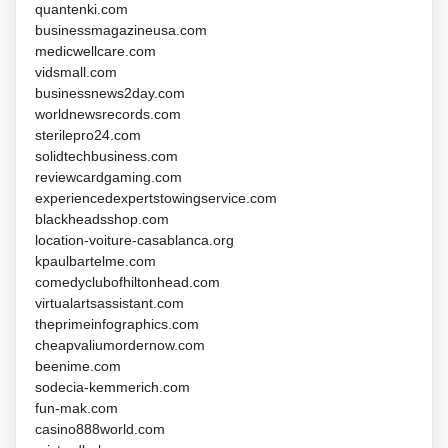
quantenki.com
businessmagazineusa.com
medicwellcare.com
vidsmall.com
businessnews2day.com
worldnewsrecords.com
sterilepro24.com
solidtechbusiness.com
reviewcardgaming.com
experiencedexpertstowingservice.com
blackheadsshop.com
location-voiture-casablanca.org
kpaulbartelme.com
comedyclubofhiltonhead.com
virtualartsassistant.com
theprimeinfographics.com
cheapvaliumordernow.com
beenime.com
sodecia-kemmerich.com
fun-mak.com
casino888world.com