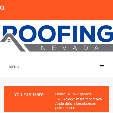
Skip
to
content
MENU
You Are Here
Home
pkv games
Rajaqq: mitra tepercaya
Anda dalam kesuksesan
poker online