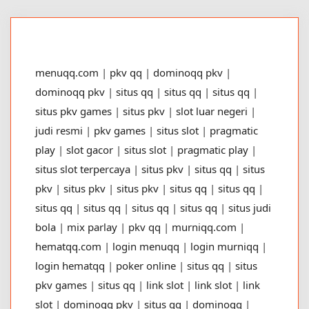
menuqq.com
|
pkv qq
|
dominoqq pkv
|
dominoqq pkv
|
situs qq
|
situs qq
|
situs qq
|
situs pkv games
|
situs pkv
|
slot luar negeri
|
judi resmi
|
pkv games
|
situs slot
|
pragmatic
play
|
slot gacor
|
situs slot
|
pragmatic play
|
situs slot terpercaya
|
situs pkv
|
situs qq
|
situs
pkv
|
situs pkv
|
situs pkv
|
situs qq
|
situs qq
|
situs qq
|
situs qq
|
situs qq
|
situs qq
|
situs judi
bola
|
mix parlay
|
pkv qq
|
murniqq.com
|
hematqq.com
|
login menuqq
|
login murniqq
|
login hematqq
|
poker online
|
situs qq
|
situs
pkv games
|
situs qq
|
link slot
|
link slot
|
link
slot
|
dominoqq pkv
|
situs qq
|
dominoqq
|