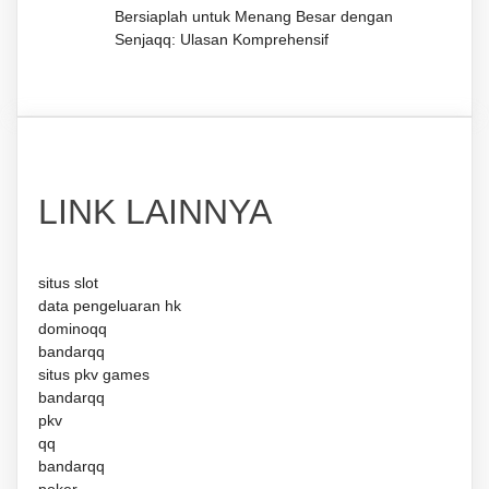
Bersiaplah untuk Menang Besar dengan
Senjaqq: Ulasan Komprehensif
LINK LAINNYA
situs slot
data pengeluaran hk
dominoqq
bandarqq
situs pkv games
bandarqq
pkv
qq
bandarqq
poker