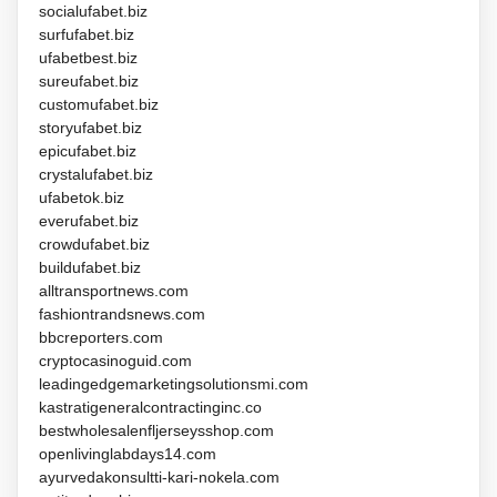
socialufabet.biz
surfufabet.biz
ufabetbest.biz
sureufabet.biz
customufabet.biz
storyufabet.biz
epicufabet.biz
crystalufabet.biz
ufabetok.biz
everufabet.biz
crowdufabet.biz
buildufabet.biz
alltransportnews.com
fashiontrandsnews.com
bbcreporters.com
cryptocasinoguid.com
leadingedgemarketingsolutionsmi.com
kastratigeneralcontractinginc.co
bestwholesalenfljerseysshop.com
openlivinglabdays14.com
ayurvedakonsultti-kari-nokela.com