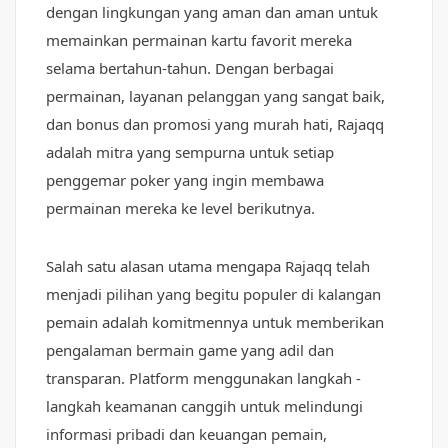
dengan lingkungan yang aman dan aman untuk
memainkan permainan kartu favorit mereka
selama bertahun-tahun. Dengan berbagai
permainan, layanan pelanggan yang sangat baik,
dan bonus dan promosi yang murah hati, Rajaqq
adalah mitra yang sempurna untuk setiap
penggemar poker yang ingin membawa
permainan mereka ke level berikutnya.
Salah satu alasan utama mengapa Rajaqq telah
menjadi pilihan yang begitu populer di kalangan
pemain adalah komitmennya untuk memberikan
pengalaman bermain game yang adil dan
transparan. Platform menggunakan langkah -
langkah keamanan canggih untuk melindungi
informasi pribadi dan keuangan pemain,