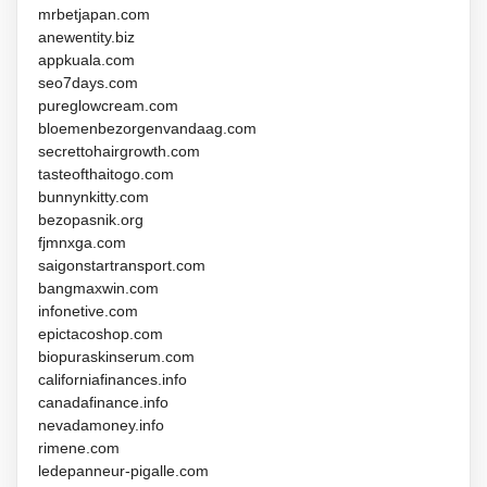
mrbetjapan.com
anewentity.biz
appkuala.com
seo7days.com
pureglowcream.com
bloemenbezorgenvandaag.com
secrettohairgrowth.com
tasteofthaitogo.com
bunnynkitty.com
bezopasnik.org
fjmnxga.com
saigonstartransport.com
bangmaxwin.com
infonetive.com
epictacoshop.com
biopuraskinserum.com
californiafinances.info
canadafinance.info
nevadamoney.info
rimene.com
ledepanneur-pigalle.com