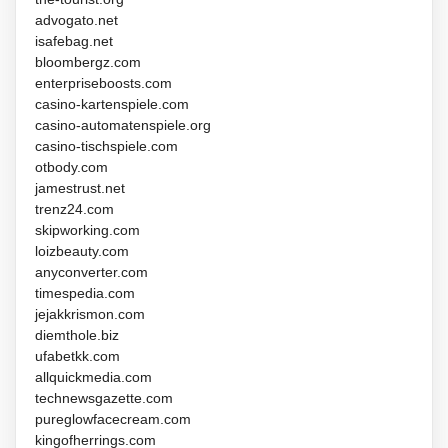
advogato.net
isafebag.net
bloombergz.com
enterpriseboosts.com
casino-kartenspiele.com
casino-automatenspiele.org
casino-tischspiele.com
otbody.com
jamestrust.net
trenz24.com
skipworking.com
loizbeauty.com
anyconverter.com
timespedia.com
jejakkrismon.com
diemthole.biz
ufabetkk.com
allquickmedia.com
technewsgazette.com
pureglowfacecream.com
kingofherrings.com