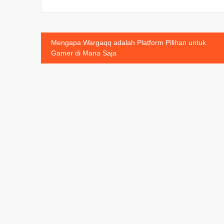
Post
Mengapa Wargaqq adalah Platform Pilihan untuk
Gamer di Mana Saja
navigation