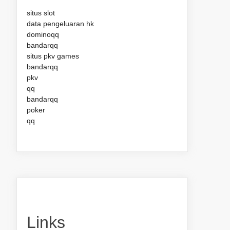
situs slot
data pengeluaran hk
dominoqq
bandarqq
situs pkv games
bandarqq
pkv
qq
bandarqq
poker
qq
Links