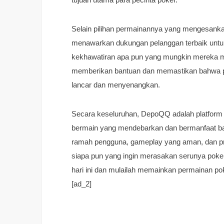
Selain pilihan permainannya yang mengesank
menawarkan dukungan pelanggan terbaik unt
kekhawatiran apa pun yang mungkin mereka mili
memberikan bantuan dan memastikan bahwa 
lancar dan menyenangkan.
Secara keseluruhan, DepoQQ adalah platform
bermain yang mendebarkan dan bermanfaat ba
ramah pengguna, gameplay yang aman, dan p
siapa pun yang ingin merasakan serunya pok
hari ini dan mulailah memainkan permainan po
[ad_2]