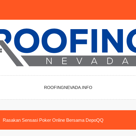
ROOFINGNEVADA.INFO
Rasakan Sensasi Poker Online Bersama DepoQQ