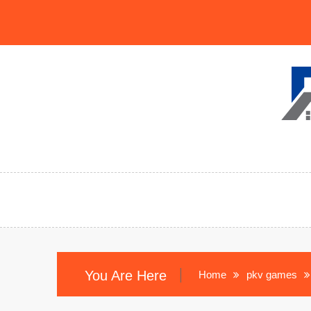
Skip
to
content
You Are Here
Home
pkv games