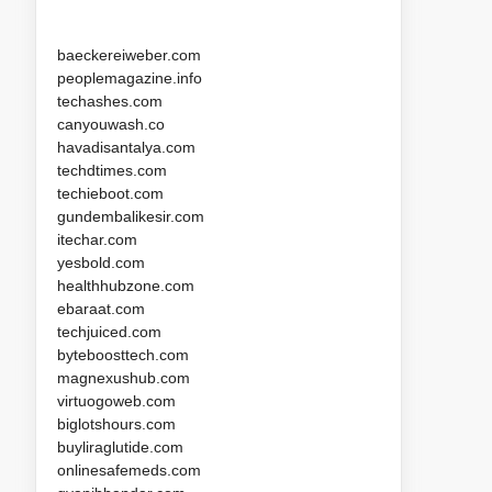
baeckereiweber.com
peoplemagazine.info
techashes.com
canyouwash.co
havadisantalya.com
techdtimes.com
techieboot.com
gundembalikesir.com
itechar.com
yesbold.com
healthhubzone.com
ebaraat.com
techjuiced.com
byteboosttech.com
magnexushub.com
virtuogoweb.com
biglotshours.com
buyliraglutide.com
onlinesafemeds.com