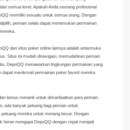
ri semua level. Apakah Anda seorang profesional
oQQ memiliki sesuatu untuk semua orang. Dengan
ipilih, pemain selalu dapat menemukan permainan
 mereka.
QQ dari situs poker online lainnya adalah antarmuka
s. Situs ini mudah dinavigasi, memudahkan pemain
ain itu, DepoQQ menawarkan lingkungan permainan yang
 dapat menikmati permainan poker favorit mereka
n bonus menarik untuk dimanfaatkan para pemain.
, ada banyak peluang bagi pemain untuk
 peluang mereka untuk menang besar. Dengan
dak heran mengapa DepoQQ dengan cepat menjadi