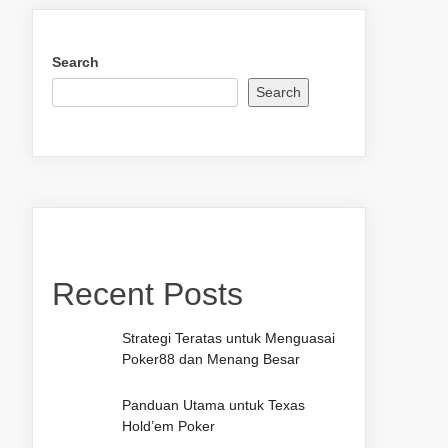
Search
Search
Recent Posts
Strategi Teratas untuk Menguasai
Poker88 dan Menang Besar
Panduan Utama untuk Texas
Hold’em Poker