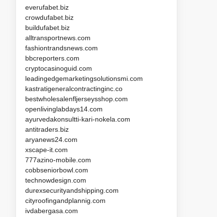
everufabet.biz
crowdufabet.biz
buildufabet.biz
alltransportnews.com
fashiontrandsnews.com
bbcreporters.com
cryptocasinoguid.com
leadingedgemarketingsolutionsmi.com
kastratigeneralcontractinginc.co
bestwholesalenfljerseysshop.com
openlivinglabdays14.com
ayurvedakonsultti-kari-nokela.com
antitraders.biz
aryanews24.com
xscape-it.com
777azino-mobile.com
cobbseniorbowl.com
technowdesign.com
durexsecurityandshipping.com
cityroofingandplannig.com
ivdabergasa.com