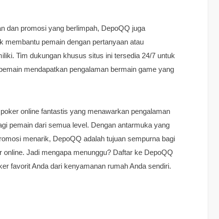
an dan promosi yang berlimpah, DepoQQ juga
uk membantu pemain dengan pertanyaan atau
ki. Tim dukungan khusus situs ini tersedia 24/7 untuk
pemain mendapatkan pengalaman bermain game yang
 poker online fantastis yang menawarkan pengalaman
gi pemain dari semua level. Dengan antarmuka yang
romosi menarik, DepoQQ adalah tujuan sempurna bagi
er online. Jadi mengapa menunggu? Daftar ke DepoQQ
ker favorit Anda dari kenyamanan rumah Anda sendiri.