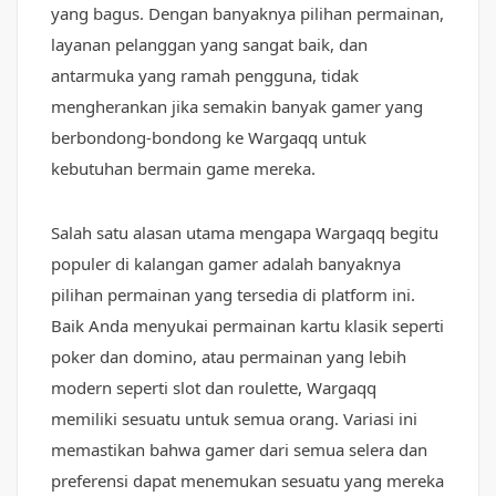
yang bagus. Dengan banyaknya pilihan permainan,
layanan pelanggan yang sangat baik, dan
antarmuka yang ramah pengguna, tidak
mengherankan jika semakin banyak gamer yang
berbondong-bondong ke Wargaqq untuk
kebutuhan bermain game mereka.
Salah satu alasan utama mengapa Wargaqq begitu
populer di kalangan gamer adalah banyaknya
pilihan permainan yang tersedia di platform ini.
Baik Anda menyukai permainan kartu klasik seperti
poker dan domino, atau permainan yang lebih
modern seperti slot dan roulette, Wargaqq
memiliki sesuatu untuk semua orang. Variasi ini
memastikan bahwa gamer dari semua selera dan
preferensi dapat menemukan sesuatu yang mereka