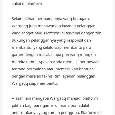
sukai di platform.
Selain pilihan permainannya yang beragam,
Wargaqq juga menawarkan layanan pelanggan
yang sangat baik. Platform ini terkenal dengan tim
dukungan pelanggannya yang responsif dan
membantu, yang selalu siap membantu para
gamer dengan masalah apa pun yang mungkin
mereka temui. Apakah Anda memiliki pertanyaan
tentang permainan atau memerlukan bantuan
dengan masalah teknis, tim layanan pelanggan
Wargaqq siap membantu.
Alasan lain mengapa Wargaqq menjadi platform
pilihan bagi para gamer di mana pun adalah
antarmukanya yang ramah pengguna. Platform ini