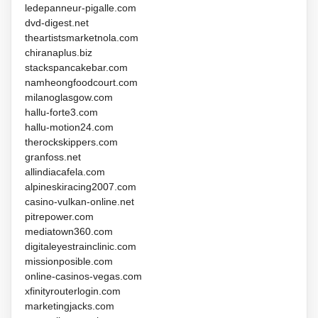
ledepanneur-pigalle.com
dvd-digest.net
theartistsmarketnola.com
chiranaplus.biz
stackspancakebar.com
namheongfoodcourt.com
milanoglasgow.com
hallu-forte3.com
hallu-motion24.com
therockskippers.com
granfoss.net
allindiacafela.com
alpineskiracing2007.com
casino-vulkan-online.net
pitrepower.com
mediatown360.com
digitaleyestrainclinic.com
missionposible.com
online-casinos-vegas.com
xfinityrouterlogin.com
marketingjacks.com