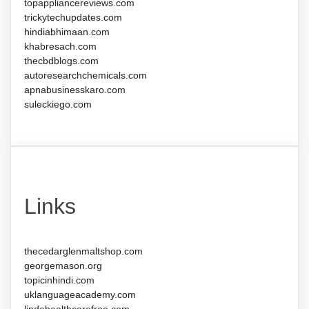
topappliancereviews.com
trickytechupdates.com
hindiabhimaan.com
khabresach.com
thecbdblogs.com
autoresearchchemicals.com
apnabusinesskaro.com
suleckiego.com
Links
thecedarglenmaltshop.com
georgemason.org
topicinhindi.com
uklanguageacademy.com
lindehealthcarefree.com