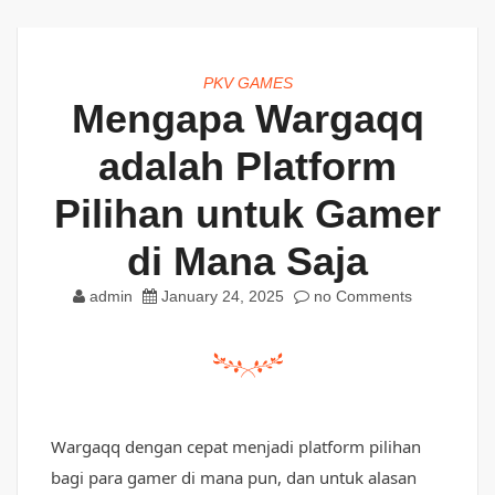
PKV GAMES
Mengapa Wargaqq
adalah Platform
Pilihan untuk Gamer
di Mana Saja
admin
January 24, 2025
no Comments
Wargaqq dengan cepat menjadi platform pilihan
bagi para gamer di mana pun, dan untuk alasan