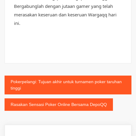
Bergabunglah dengan jutaan gamer yang telah
merasakan keseruan dan keseruan Wargaqq hari
ini.
Post
Pokerpelangi: Tujuan akhir untuk turnamen poker taruhan
tinggi
navigation
Rasakan Sensasi Poker Online Bersama DepoQQ