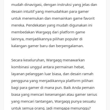
mudah dinavigasi, dengan instruksi yang jelas dan
desain intuitif yang memudahkan para gamer
untuk menemukan dan memainkan game favorit
mereka. Pendekatan yang mudah digunakan ini
membedakan Wargaqq dari platform game
lainnya, menjadikannya pilihan populer di
kalangan gamer baru dan berpengalaman.
Secara keseluruhan, Wargaqq menawarkan
kombinasi unggul antara permainan hebat,
layanan pelanggan luar biasa, dan desain ramah
pengguna yang menjadikannya platform pilihan
bagi para gamer di mana pun. Baik Anda pemain
biasa yang mencari kesenangan atau gamer serius
yang mencari tantangan, Wargaqq punya sesuatu
untuk semua orang. Jadi mengapa menunggu?