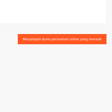
Menjelajahi dunia permainan online yang menarik