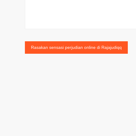
Post
Rasakan sensasi perjudian online di Rajajudiqq
navigation