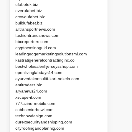
ufabetok.biz
everufabet.biz
crowdufabet.biz
buildufabet.biz
alltransportnews.com
fashiontrandsnews.com
bbcreporters.com
cryptocasinoguid.com
leadingedgemarketingsolutionsmi.com
kastratigeneralcontractinginc.co
bestwholesalenfljerseysshop.com
openlivinglabdays14.com
ayurvedakonsultti-kari-nokela.com
antitraders.biz
aryanews24.com
xscape-it.com
777azino-mobile.com
cobbseniorbowl.com
technowdesign.com
durexsecurityandshipping.com
cityroofingandplannig.com