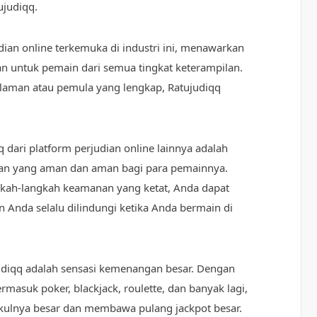
ujudiqq.
dian online terkemuka di industri ini, menawarkan
n untuk pemain dari semua tingkat keterampilan.
laman atau pemula yang lengkap, Ratujudiqq
dari platform perjudian online lainnya adalah
an yang aman dan aman bagi para pemainnya.
gkah-langkah keamanan yang ketat, Anda dapat
 Anda selalu dilindungi ketika Anda bermain di
judiqq adalah sensasi kemenangan besar. Dengan
masuk poker, blackjack, roulette, dan banyak lagi,
ulnya besar dan membawa pulang jackpot besar.