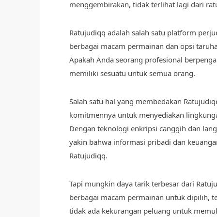
menggembirakan, tidak terlihat lagi dari rat
Ratujudiqq adalah salah satu platform perju
berbagai macam permainan dan opsi taruha
Apakah Anda seorang profesional berpenga
memiliki sesuatu untuk semua orang.
Salah satu hal yang membedakan Ratujudiqq 
komitmennya untuk menyediakan lingkung
Dengan teknologi enkripsi canggih dan lan
yakin bahwa informasi pribadi dan keuangan
Ratujudiqq.
Tapi mungkin daya tarik terbesar dari Ratu
berbagai macam permainan untuk dipilih, ter
tidak ada kekurangan peluang untuk memuk