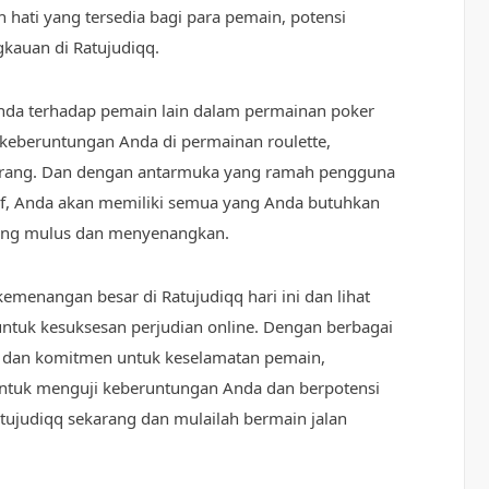
ati yang tersedia bagi para pemain, potensi
kauan di Ratujudiqq.
nda terhadap pemain lain dalam permainan poker
 keberuntungan Anda di permainan roulette,
 orang. Dan dengan antarmuka yang ramah pengguna
f, Anda akan memiliki semua yang Anda butuhkan
yang mulus dan menyenangkan.
menangan besar di Ratujudiqq hari ini dan lihat
untuk kesuksesan perjudian online. Dengan berbagai
 dan komitmen untuk keselamatan pemain,
ntuk menguji keberuntungan Anda dan berpotensi
ujudiqq sekarang dan mulailah bermain jalan