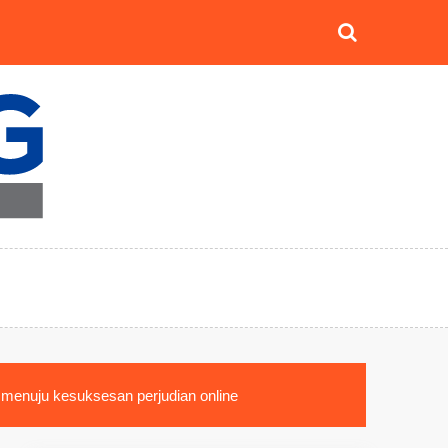
menuju kesuksesan perjudian online