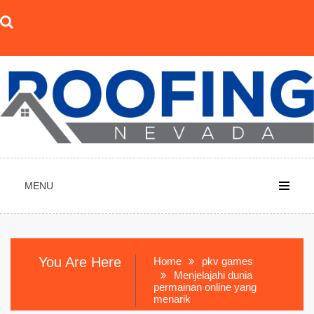
Skip
to
content
MENU
You Are Here
Home
pkv games
Menjelajahi dunia
permainan online yang
menarik