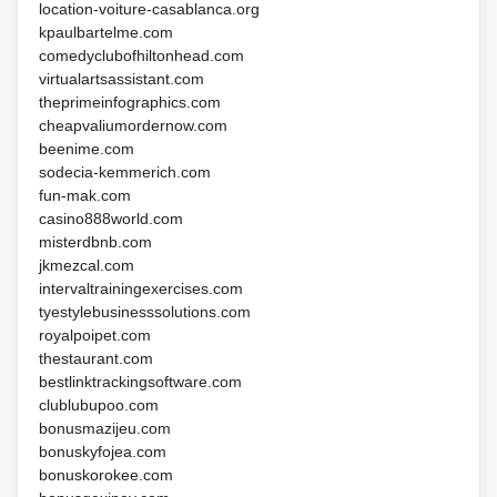
location-voiture-casablanca.org
kpaulbartelme.com
comedyclubofhiltonhead.com
virtualartsassistant.com
theprimeinfographics.com
cheapvaliumordernow.com
beenime.com
sodecia-kemmerich.com
fun-mak.com
casino888world.com
misterdbnb.com
jkmezcal.com
intervaltrainingexercises.com
tyestylebusinesssolutions.com
royalpoipet.com
thestaurant.com
bestlinktrackingsoftware.com
clublubupoo.com
bonusmazijeu.com
bonuskyfojea.com
bonuskorokee.com