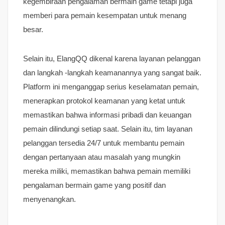
kegembiraan pengalaman bermain game tetapi juga
memberi para pemain kesempatan untuk menang
besar.
Selain itu, ElangQQ dikenal karena layanan pelanggan
dan langkah -langkah keamanannya yang sangat baik.
Platform ini menganggap serius keselamatan pemain,
menerapkan protokol keamanan yang ketat untuk
memastikan bahwa informasi pribadi dan keuangan
pemain dilindungi setiap saat. Selain itu, tim layanan
pelanggan tersedia 24/7 untuk membantu pemain
dengan pertanyaan atau masalah yang mungkin
mereka miliki, memastikan bahwa pemain memiliki
pengalaman bermain game yang positif dan
menyenangkan.