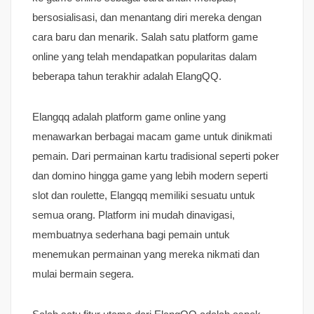
bersosialisasi, dan menantang diri mereka dengan
cara baru dan menarik. Salah satu platform game
online yang telah mendapatkan popularitas dalam
beberapa tahun terakhir adalah ElangQQ.
Elangqq adalah platform game online yang
menawarkan berbagai macam game untuk dinikmati
pemain. Dari permainan kartu tradisional seperti poker
dan domino hingga game yang lebih modern seperti
slot dan roulette, Elangqq memiliki sesuatu untuk
semua orang. Platform ini mudah dinavigasi,
membuatnya sederhana bagi pemain untuk
menemukan permainan yang mereka nikmati dan
mulai bermain segera.