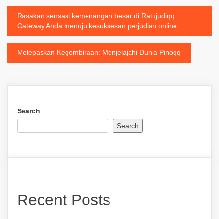
Post
Rasakan sensasi kemenangan besar di Ratujudiqq:
Gateway Anda menuju kesuksesan perjudian online
navigation
Melepaskan Kegembiraan: Menjelajahi Dunia Pinoqq
Search
Search
Recent Posts