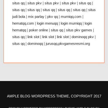
situs qq
|
situs pkv
|
situs pkv
|
situs pkv
|
situs qq
|
situs qq
|
situs qq
|
situs qq
|
situs qq
|
situs qq
|
situs
judi bola
|
mix parlay
|
pkv qq
|
murniqq.com
|
hematqq.com
|
login menuqq
|
login murniqq
|
login
hematqq
|
poker online
|
situs qq
|
situs pkv games
|
situs qq
|
link slot
|
link slot
|
link slot
|
dominoqq pkv
|
situs qq
|
dominoqq
|
jurusqq.pkvgamesresmi.org
AMPLE BLOG WORDPRESS THEME, COPYRIGHT 2017