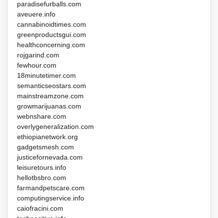
paradisefurballs.com
aveuere.info
cannabinoidtimes.com
greenproductsgui.com
healthconcerning.com
rojgarind.com
fewhour.com
18minutetimer.com
semanticseostars.com
mainstreamzone.com
growmarijuanas.com
webnshare.com
overlygeneralization.com
ethiopianetwork.org
gadgetsmesh.com
justicefornevada.com
leisuretours.info
hellotbsbro.com
farmandpetscare.com
computingservice.info
caiofracini.com