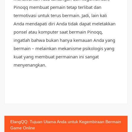
Pinoqq membuat pemain tetap terlibat dan
termotivasi untuk terus bermain. Jadi, lain kali
Anda mendapati diri Anda tidak dapat meletakkan
ponsel atau komputer saat bermain Pinoqq,
ingatlah bahwa bukan hanya kemauan Anda yang
bermain – melainkan mekanisme psikologis yang
kuat yang membuat permainan ini sangat
menyenangkan.
Post
ElangQQ: Tujuan Utama Anda untuk Kegembiraan Bermain
Game Online