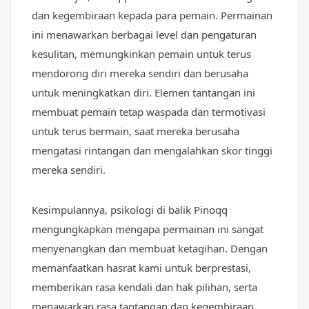
dan kegembiraan kepada para pemain. Permainan
ini menawarkan berbagai level dan pengaturan
kesulitan, memungkinkan pemain untuk terus
mendorong diri mereka sendiri dan berusaha
untuk meningkatkan diri. Elemen tantangan ini
membuat pemain tetap waspada dan termotivasi
untuk terus bermain, saat mereka berusaha
mengatasi rintangan dan mengalahkan skor tinggi
mereka sendiri.
Kesimpulannya, psikologi di balik Pinoqq
mengungkapkan mengapa permainan ini sangat
menyenangkan dan membuat ketagihan. Dengan
memanfaatkan hasrat kami untuk berprestasi,
memberikan rasa kendali dan hak pilihan, serta
menawarkan rasa tantangan dan kegembiraan,