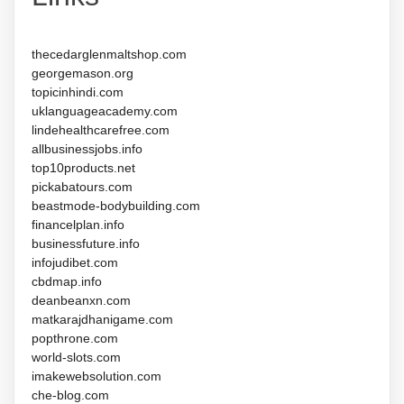
thecedarglenmaltshop.com
georgemason.org
topicinhindi.com
uklanguageacademy.com
lindehealthcarefree.com
allbusinessjobs.info
top10products.net
pickabatours.com
beastmode-bodybuilding.com
financelplan.info
businessfuture.info
infojudibet.com
cbdmap.info
deanbeanxn.com
matkarajdhanigame.com
popthrone.com
world-slots.com
imakewebsolution.com
che-blog.com