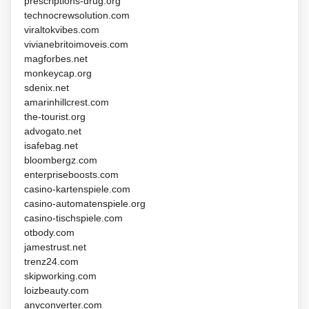
prescriptions-drug.org
technocrewsolution.com
viraltokvibes.com
vivianebritoimoveis.com
magforbes.net
monkeycap.org
sdenix.net
amarinhillcrest.com
the-tourist.org
advogato.net
isafebag.net
bloombergz.com
enterpriseboosts.com
casino-kartenspiele.com
casino-automatenspiele.org
casino-tischspiele.com
otbody.com
jamestrust.net
trenz24.com
skipworking.com
loizbeauty.com
anyconverter.com