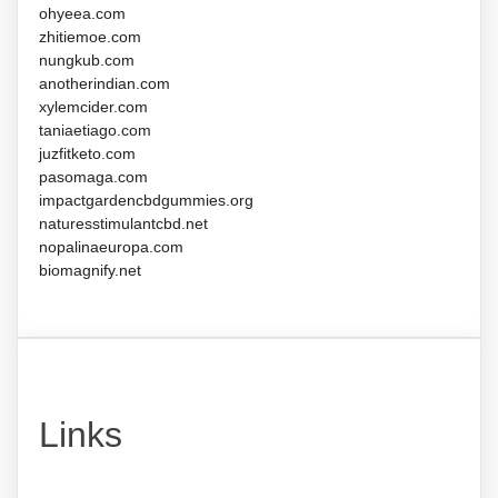
ohyeea.com
zhitiemoe.com
nungkub.com
anotherindian.com
xylemcider.com
taniaetiago.com
juzfitketo.com
pasomaga.com
impactgardencbdgummies.org
naturesstimulantcbd.net
nopalinaeuropa.com
biomagnify.net
Links