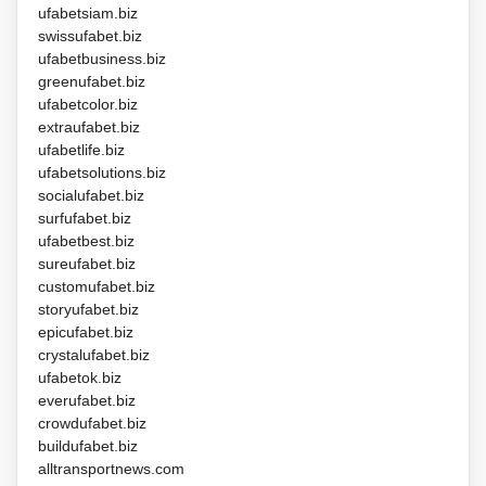
ufabetsiam.biz
swissufabet.biz
ufabetbusiness.biz
greenufabet.biz
ufabetcolor.biz
extraufabet.biz
ufabetlife.biz
ufabetsolutions.biz
socialufabet.biz
surfufabet.biz
ufabetbest.biz
sureufabet.biz
customufabet.biz
storyufabet.biz
epicufabet.biz
crystalufabet.biz
ufabetok.biz
everufabet.biz
crowdufabet.biz
buildufabet.biz
alltransportnews.com