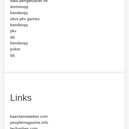
data pengeluaran hk
dominoqq
bandarqq
situs pkv games
bandarqq
pkv
qq
bandarqq
poker
qq
Links
baeckereiweber.com
peoplemagazine.info
techashes.com