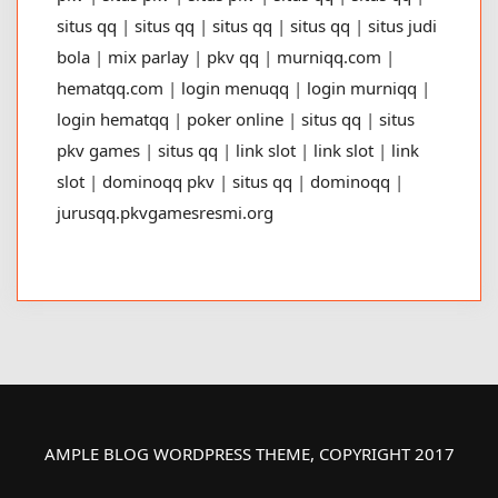
situs qq
|
situs qq
|
situs qq
|
situs qq
|
situs judi
bola
|
mix parlay
|
pkv qq
|
murniqq.com
|
hematqq.com
|
login menuqq
|
login murniqq
|
login hematqq
|
poker online
|
situs qq
|
situs
pkv games
|
situs qq
|
link slot
|
link slot
|
link
slot
|
dominoqq pkv
|
situs qq
|
dominoqq
|
jurusqq.pkvgamesresmi.org
AMPLE BLOG WORDPRESS THEME, COPYRIGHT 2017