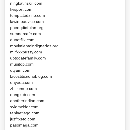
ningkatinskill.com
fivsport.com
templatedzine.com
lawinfoadvice.com
phenqdietplan.org
sumnercafe.com
dunetflix.com
movimientoindignados.org
milfxxxpussy.com
uptodatefamily.com
musitop.com
utyam.com
lacostituzioneblog.com
ohyeea.com
zhitiemoe.com
nungkub.com
anotherindian.com
xylemcider.com
taniaetiago.com
juzfitketo.com
pasomaga.com