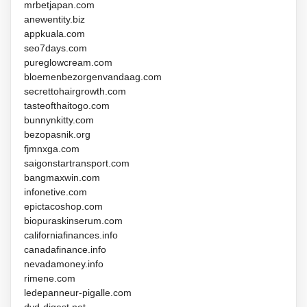
mrbetjapan.com
anewentity.biz
appkuala.com
seo7days.com
pureglowcream.com
bloemenbezorgenvandaag.com
secrettohairgrowth.com
tasteofthaitogo.com
bunnynkitty.com
bezopasnik.org
fjmnxga.com
saigonstartransport.com
bangmaxwin.com
infonetive.com
epictacoshop.com
biopuraskinserum.com
californiafinances.info
canadafinance.info
nevadamoney.info
rimene.com
ledepanneur-pigalle.com
dvd-digest.net