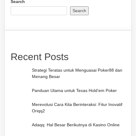
Search
Search
Recent Posts
Strategi Teratas untuk Menguasai Poker88 dan
Menang Besar
Panduan Utama untuk Texas Hold’em Poker
Merevolusi Cara Kita Berinteraksi: Fitur Inovatif
Oriqq2
Adaqq: Hal Besar Berikutnya di Kasino Online