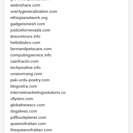
webnshare.com
overlygeneralization.com
ethiopianetwork.org
gadgetsmesh.com
justicefornevada.com
leisuretours.info
hellotbsbro.com
farmandpetscare.com
computingservice.info
caiofracini.com
techpositive.info
unseonrang.com
pak-urdu-poetry.com
blogcetra.com
internetmarketingsolutions.co
ollystvs.com
globalnewscx.com
dogslives.com
pdfbookplanet.com
queenofrattan.com
thequeenofrattan.com