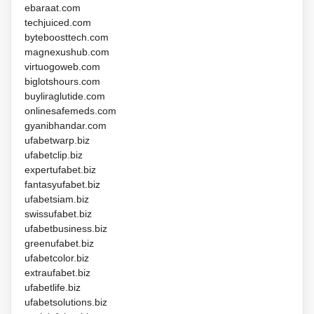
ebaraat.com
techjuiced.com
byteboosttech.com
magnexushub.com
virtuogoweb.com
biglotshours.com
buyliraglutide.com
onlinesafemeds.com
gyanibhandar.com
ufabetwarp.biz
ufabetclip.biz
expertufabet.biz
fantasyufabet.biz
ufabetsiam.biz
swissufabet.biz
ufabetbusiness.biz
greenufabet.biz
ufabetcolor.biz
extraufabet.biz
ufabetlife.biz
ufabetsolutions.biz