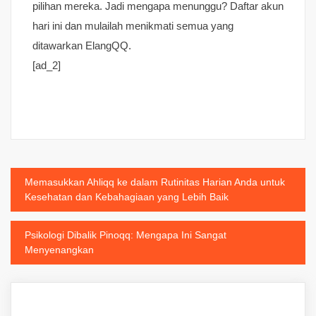
pilihan mereka. Jadi mengapa menunggu? Daftar akun
hari ini dan mulailah menikmati semua yang
ditawarkan ElangQQ.
[ad_2]
Post
Memasukkan Ahliqq ke dalam Rutinitas Harian Anda untuk
Kesehatan dan Kebahagiaan yang Lebih Baik
navigation
Psikologi Dibalik Pinoqq: Mengapa Ini Sangat
Menyenangkan