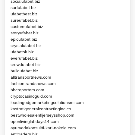
socialufabet.biz
surfufabet.biz
ufabetbest.biz
sureufabet.biz
customufabet.biz
storyufabet.biz
epicufabet.biz
crystalufabet.biz
ufabetok.biz
everufabet.biz
crowdufabet.biz
buildufabet.biz
alltransportnews.com
fashiontrandsnews.com
bbcreporters.com
cryptocasinoguid.com
leadingedgemarketingsolutionsmi.com
kastratigeneralcontractinginc.co
bestwholesalenfljerseysshop.com
openlivinglabdays14.com
ayurvedakonsultti-kari-nokela.com
antitraders.biz