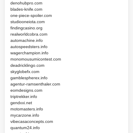
denohubpro.com
blades-knife.com
one-piece-spoiler.com
studiooneiota.com
findingcasino.org
realworldcobra.com
automachine.info
autospeedsters.info
wagerchampion.info
monomousumicontest.com
deadricklingo.com
skyglobefx.com
gamblespherex.info
agentur-ramsenthaler.com
eomdesigns.com
triptrekker.info
gendxxi.net
motomasters.info
mycarzone.info
vibecasaconcepts.com
quantum24.info