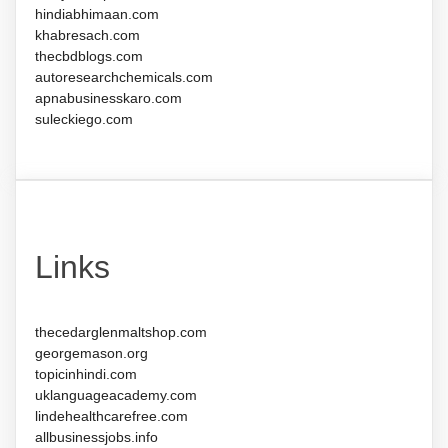
hindiabhimaan.com
khabresach.com
thecbdblogs.com
autoresearchchemicals.com
apnabusinesskaro.com
suleckiego.com
Links
thecedarglenmaltshop.com
georgemason.org
topicinhindi.com
uklanguageacademy.com
lindehealthcarefree.com
allbusinessjobs.info