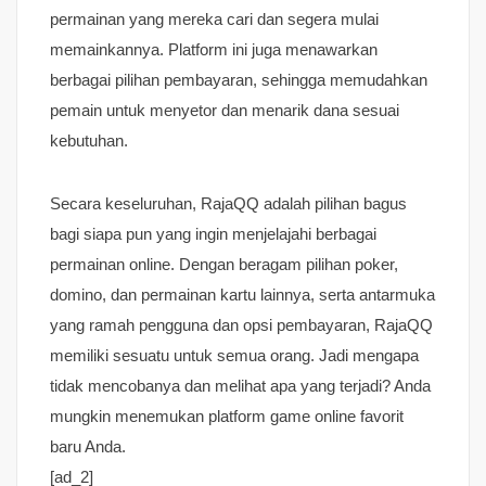
permainan yang mereka cari dan segera mulai
memainkannya. Platform ini juga menawarkan
berbagai pilihan pembayaran, sehingga memudahkan
pemain untuk menyetor dan menarik dana sesuai
kebutuhan.
Secara keseluruhan, RajaQQ adalah pilihan bagus
bagi siapa pun yang ingin menjelajahi berbagai
permainan online. Dengan beragam pilihan poker,
domino, dan permainan kartu lainnya, serta antarmuka
yang ramah pengguna dan opsi pembayaran, RajaQQ
memiliki sesuatu untuk semua orang. Jadi mengapa
tidak mencobanya dan melihat apa yang terjadi? Anda
mungkin menemukan platform game online favorit
baru Anda.
[ad_2]