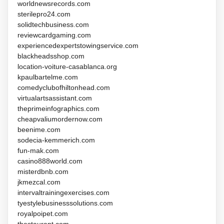
worldnewsrecords.com
sterilepro24.com
solidtechbusiness.com
reviewcardgaming.com
experiencedexpertstowingservice.com
blackheadsshop.com
location-voiture-casablanca.org
kpaulbartelme.com
comedyclubofhiltonhead.com
virtualartsassistant.com
theprimeinfographics.com
cheapvaliumordernow.com
beenime.com
sodecia-kemmerich.com
fun-mak.com
casino888world.com
misterdbnb.com
jkmezcal.com
intervaltrainingexercises.com
tyestylebusinesssolutions.com
royalpoipet.com
thestaurant.com