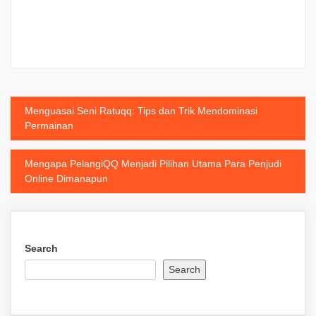
Post
Menguasai Seni Ratuqq: Tips dan Trik Mendominasi
Permainan
navigation
Mengapa PelangiQQ Menjadi Pilihan Utama Para Penjudi
Online Dimanapun
Search
Search