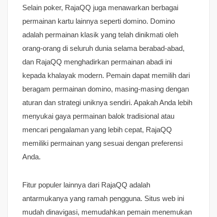
Selain poker, RajaQQ juga menawarkan berbagai
permainan kartu lainnya seperti domino. Domino
adalah permainan klasik yang telah dinikmati oleh
orang-orang di seluruh dunia selama berabad-abad,
dan RajaQQ menghadirkan permainan abadi ini
kepada khalayak modern. Pemain dapat memilih dari
beragam permainan domino, masing-masing dengan
aturan dan strategi uniknya sendiri. Apakah Anda lebih
menyukai gaya permainan balok tradisional atau
mencari pengalaman yang lebih cepat, RajaQQ
memiliki permainan yang sesuai dengan preferensi
Anda.
Fitur populer lainnya dari RajaQQ adalah
antarmukanya yang ramah pengguna. Situs web ini
mudah dinavigasi, memudahkan pemain menemukan