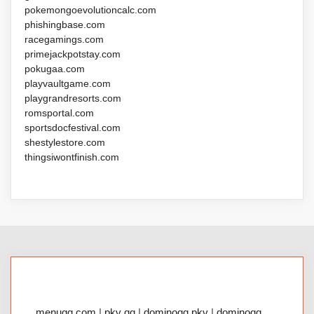
pokemongoevolutioncalc.com
phishingbase.com
racegamings.com
primejackpotstay.com
pokugaa.com
playvaultgame.com
playgrandresorts.com
romsportal.com
sportsdocfestival.com
shestylestore.com
thingsiwontfinish.com
menuqq.com
|
pkv qq
|
dominoqq pkv
|
dominoqq