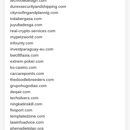
technowdesign.com
durexsecurityandshipping.com
cityroofingandplannig.com
ivdabergasa.com
juyultadesga.com
real-crypto-services.com
mypetzworld.com
infounty.com
investparaguay-eu.com
bwc88asia.com
extrem-poker.com
ks-casino.com
carcarepoints.com
thedoodlebreeders.com
grupohugodias.com
deqair.com
techsilvers.com
ningkatinskill.com
fivsport.com
templatedzine.com
lawinfoadvice.com
phenqdietplan.org