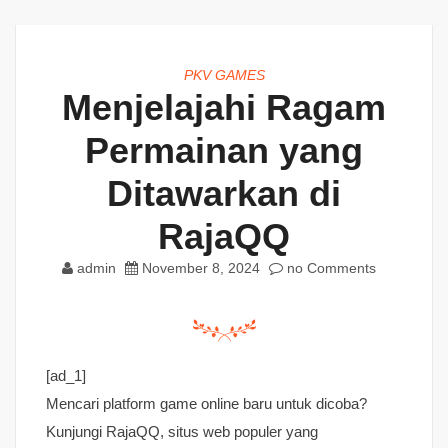
PKV GAMES
Menjelajahi Ragam
Permainan yang
Ditawarkan di
RajaQQ
admin
November 8, 2024
no Comments
[ad_1]
Mencari platform game online baru untuk dicoba?
Kunjungi RajaQQ, situs web populer yang