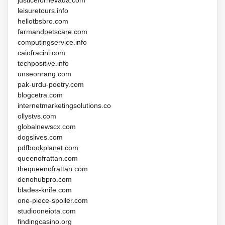
leisuretours.info
hellotbsbro.com
farmandpetscare.com
computingservice.info
caiofracini.com
techpositive.info
unseonrang.com
pak-urdu-poetry.com
blogcetra.com
internetmarketingsolutions.co
ollystvs.com
globalnewscx.com
dogslives.com
pdfbookplanet.com
queenofrattan.com
thequeenofrattan.com
denohubpro.com
blades-knife.com
one-piece-spoiler.com
studiooneiota.com
findingcasino.org