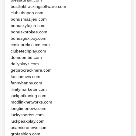
bestlinktrackingsoftware.com
clublubupoo.com
bonusmazijeu.com
bonuskyfojea.com
bonuskorokee.com
bonusgexipoy.com
casinorelaxluxe.com
clubetechplay.com
domdombd.com
dailyplayz.com
getprocrackhere.com
fastinnews.com
fannybanny.com
ifinitymarketer.com
jackpotkoning.com
modlinknetworks.com
longtimenewz.com
luckysportss.com
luckpeakplay.com
usamicronews.com
grofashion.com