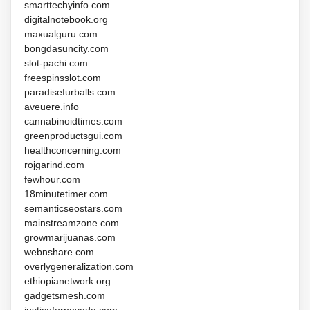
smarttechyinfo.com
digitalnotebook.org
maxualguru.com
bongdasuncity.com
slot-pachi.com
freespinsslot.com
paradisefurballs.com
aveuere.info
cannabinoidtimes.com
greenproductsgui.com
healthconcerning.com
rojgarind.com
fewhour.com
18minutetimer.com
semanticseostars.com
mainstreamzone.com
growmarijuanas.com
webnshare.com
overlygeneralization.com
ethiopianetwork.org
gadgetsmesh.com
justicefornevada.com