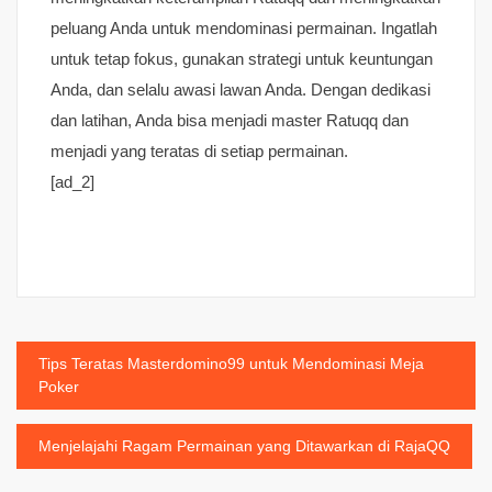
peluang Anda untuk mendominasi permainan. Ingatlah
untuk tetap fokus, gunakan strategi untuk keuntungan
Anda, dan selalu awasi lawan Anda. Dengan dedikasi
dan latihan, Anda bisa menjadi master Ratuqq dan
menjadi yang teratas di setiap permainan.
[ad_2]
Post
Tips Teratas Masterdomino99 untuk Mendominasi Meja
Poker
navigation
Menjelajahi Ragam Permainan yang Ditawarkan di RajaQQ