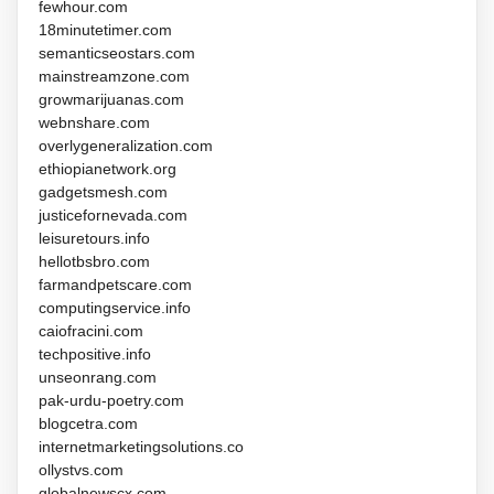
fewhour.com
18minutetimer.com
semanticseostars.com
mainstreamzone.com
growmarijuanas.com
webnshare.com
overlygeneralization.com
ethiopianetwork.org
gadgetsmesh.com
justicefornevada.com
leisuretours.info
hellotbsbro.com
farmandpetscare.com
computingservice.info
caiofracini.com
techpositive.info
unseonrang.com
pak-urdu-poetry.com
blogcetra.com
internetmarketingsolutions.co
ollystvs.com
globalnewscx.com