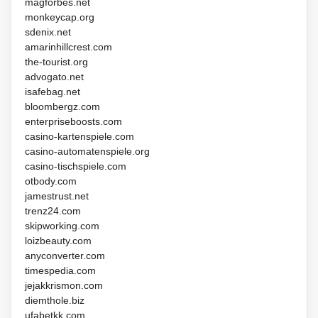
magforbes.net
monkeycap.org
sdenix.net
amarinhillcrest.com
the-tourist.org
advogato.net
isafebag.net
bloombergz.com
enterpriseboosts.com
casino-kartenspiele.com
casino-automatenspiele.org
casino-tischspiele.com
otbody.com
jamestrust.net
trenz24.com
skipworking.com
loizbeauty.com
anyconverter.com
timespedia.com
jejakkrismon.com
diemthole.biz
ufabetkk.com