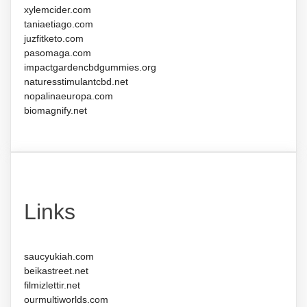
xylemcider.com
taniaetiago.com
juzfitketo.com
pasomaga.com
impactgardencbdgummies.org
naturesstimulantcbd.net
nopalinaeuropa.com
biomagnify.net
Links
saucyukiah.com
beikastreet.net
filmizlettir.net
ourmultiworlds.com