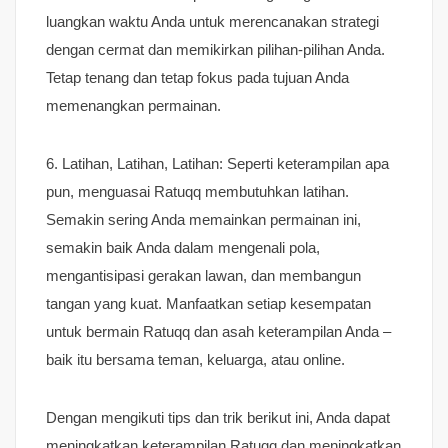
luangkan waktu Anda untuk merencanakan strategi
dengan cermat dan memikirkan pilihan-pilihan Anda.
Tetap tenang dan tetap fokus pada tujuan Anda
memenangkan permainan.
6. Latihan, Latihan, Latihan: Seperti keterampilan apa
pun, menguasai Ratuqq membutuhkan latihan.
Semakin sering Anda memainkan permainan ini,
semakin baik Anda dalam mengenali pola,
mengantisipasi gerakan lawan, dan membangun
tangan yang kuat. Manfaatkan setiap kesempatan
untuk bermain Ratuqq dan asah keterampilan Anda –
baik itu bersama teman, keluarga, atau online.
Dengan mengikuti tips dan trik berikut ini, Anda dapat
meningkatkan keterampilan Ratuqq dan meningkatkan