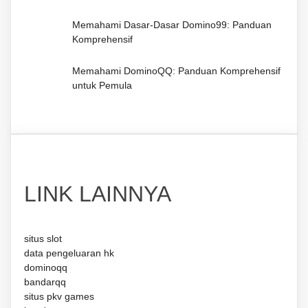
Memahami Dasar-Dasar Domino99: Panduan
Komprehensif
Memahami DominoQQ: Panduan Komprehensif
untuk Pemula
LINK LAINNYA
situs slot
data pengeluaran hk
dominoqq
bandarqq
situs pkv games