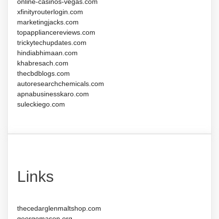
online-casinos-vegas.com
xfinityrouterlogin.com
marketingjacks.com
topappliancereviews.com
trickytechupdates.com
hindiabhimaan.com
khabresach.com
thecbdblogs.com
autoresearchchemicals.com
apnabusinesskaro.com
suleckiego.com
Links
thecedarglenmaltshop.com
georgemason.org