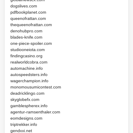
dogslives.com
pdfbookplanet.com
queenofrattan.com
thequeenofrattan.com
denohubpro.com
blades-knife.com
one-piece-spoiler.com
studiooneiota.com
findingcasino.org
realworldcobra.com
automachine.info
autospeedsters.info
wagerchampion.info
monomousumicontest.com
deadricklingo.com
skyglobefx.com
gamblespherex.info
agentur-ramsenthaler.com
eomdesigns.com
triptrekker.info
gendxxi.net