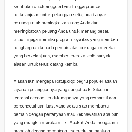
sambutan untuk anggota baru hingga promosi
berkelanjutan untuk pelanggan setia, ada banyak
peluang untuk meningkatkan uang Anda dan
meningkatkan peluang Anda untuk menang besar.
Situs ini juga memiliki program loyalitas yang memberi
penghargaan kepada pemain atas dukungan mereka
yang berkelanjutan, memberi mereka lebih banyak
alasan untuk terus datang kembali.
Alasan lain mengapa Ratujudiqq begitu populer adalah
layanan pelanggannya yang sangat baik. Situs ini
terkenal dengan tim dukungannya yang responsif dan
berpengetahuan luas, yang selalu siap membantu
pemain dengan pertanyaan atau kekhawatiran apa pun
yang mungkin mereka miliki. Apakah Anda mengalami
masalah dengan permainan, memerlukan bantuan