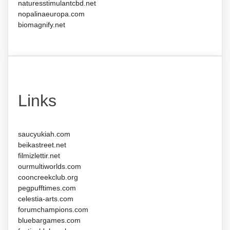
naturesstimulantcbd.net
nopalinaeuropa.com
biomagnify.net
Links
saucyukiah.com
beikastreet.net
filmizlettir.net
ourmultiworlds.com
cooncreekclub.org
pegpufftimes.com
celestia-arts.com
forumchampions.com
bluebargames.com