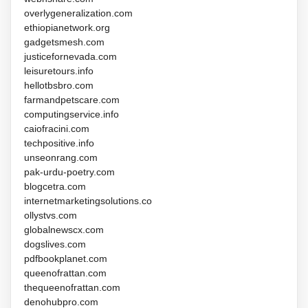
overlygeneralization.com
ethiopianetwork.org
gadgetsmesh.com
justicefornevada.com
leisuretours.info
hellotbsbro.com
farmandpetscare.com
computingservice.info
caiofracini.com
techpositive.info
unseonrang.com
pak-urdu-poetry.com
blogcetra.com
internetmarketingsolutions.co
ollystvs.com
globalnewscx.com
dogslives.com
pdfbookplanet.com
queenofrattan.com
thequeenofrattan.com
denohubpro.com