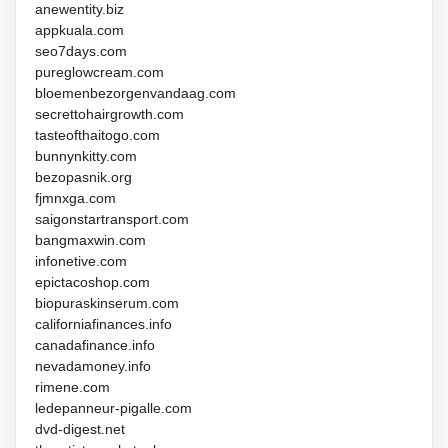
anewentity.biz
appkuala.com
seo7days.com
pureglowcream.com
bloemenbezorgenvandaag.com
secrettohairgrowth.com
tasteofthaitogo.com
bunnynkitty.com
bezopasnik.org
fjmnxga.com
saigonstartransport.com
bangmaxwin.com
infonetive.com
epictacoshop.com
biopuraskinserum.com
californiafinances.info
canadafinance.info
nevadamoney.info
rimene.com
ledepanneur-pigalle.com
dvd-digest.net