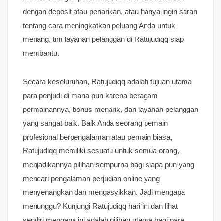
dengan deposit atau penarikan, atau hanya ingin saran
tentang cara meningkatkan peluang Anda untuk
menang, tim layanan pelanggan di Ratujudiqq siap
membantu.
Secara keseluruhan, Ratujudiqq adalah tujuan utama
para penjudi di mana pun karena beragam
permainannya, bonus menarik, dan layanan pelanggan
yang sangat baik. Baik Anda seorang pemain
profesional berpengalaman atau pemain biasa,
Ratujudiqq memiliki sesuatu untuk semua orang,
menjadikannya pilihan sempurna bagi siapa pun yang
mencari pengalaman perjudian online yang
menyenangkan dan mengasyikkan. Jadi mengapa
menunggu? Kunjungi Ratujudiqq hari ini dan lihat
sendiri mengapa ini adalah pilihan utama bagi para