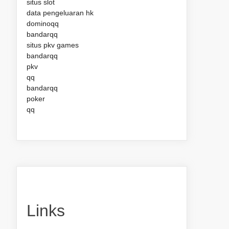
situs slot
data pengeluaran hk
dominoqq
bandarqq
situs pkv games
bandarqq
pkv
qq
bandarqq
poker
qq
Links