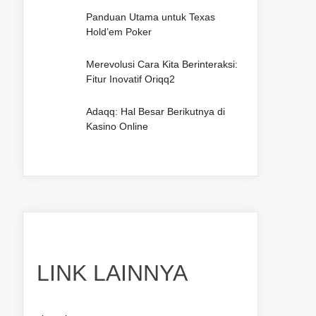
Panduan Utama untuk Texas
Hold’em Poker
Merevolusi Cara Kita Berinteraksi:
Fitur Inovatif Oriqq2
Adaqq: Hal Besar Berikutnya di
Kasino Online
LINK LAINNYA