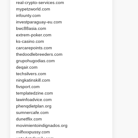
real-crypto-services.com
mypetzworld.com
infounty.com
investparaguay-eu.com
bwc88asia.com
extrem-poker.com
ks-casino.com
carcarepoints.com
thedoodlebreeders.com
grupohugodias.com
deqair.com
techsilvers.com
ningkatinskill.com
fivsport.com
templatedzine.com
lawinfoadvice.com
phenqdietplan.org
sumnercafe.com
dunetflix.com
movimientoindignados.org
milfxxxpussy.com