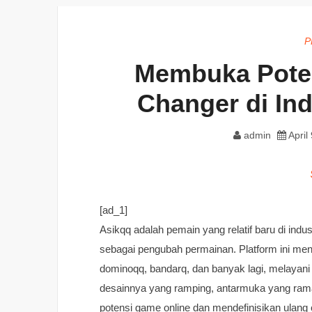
P
Membuka Pote
Changer di In
admin
April
[ad_1]
Asikqq adalah pemain yang relatif baru di indu
sebagai pengubah permainan. Platform ini m
dominoqq, bandarq, dan banyak lagi, melayani
desainnya yang ramping, antarmuka yang ramah
potensi game online dan mendefinisikan ulan