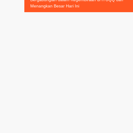
Post
Menangkan Besar Hari Ini
navigation