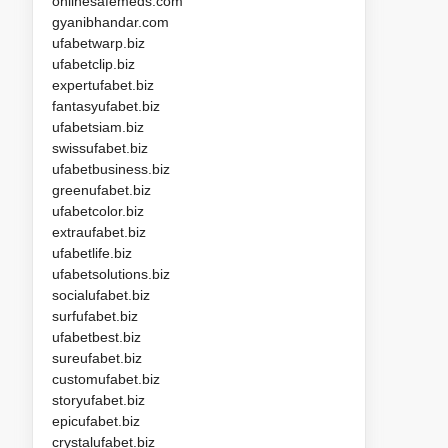
onlinesafemeds.com
gyanibhandar.com
ufabetwarp.biz
ufabetclip.biz
expertufabet.biz
fantasyufabet.biz
ufabetsiam.biz
swissufabet.biz
ufabetbusiness.biz
greenufabet.biz
ufabetcolor.biz
extraufabet.biz
ufabetlife.biz
ufabetsolutions.biz
socialufabet.biz
surfufabet.biz
ufabetbest.biz
sureufabet.biz
customufabet.biz
storyufabet.biz
epicufabet.biz
crystalufabet.biz