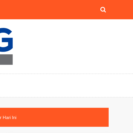
Hari Ini