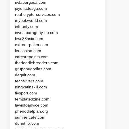
ivdabergasa.com
juyultadesga.com
real-crypto-services.com
mypetzworld.com
infounty.com
investparaguay-eu.com
bwc88asia.com
extrem-poker.com
ks-casino.com
carcarepoints.com
thedoodlebreeders.com
grupohugodias.com
deqair.com
techsilvers.com
ningkatinskill.com
fivsport.com
templatedzine.com
lawinfoadvice.com
phenqdietplan.org
sumnercafe.com
dunetflix.com