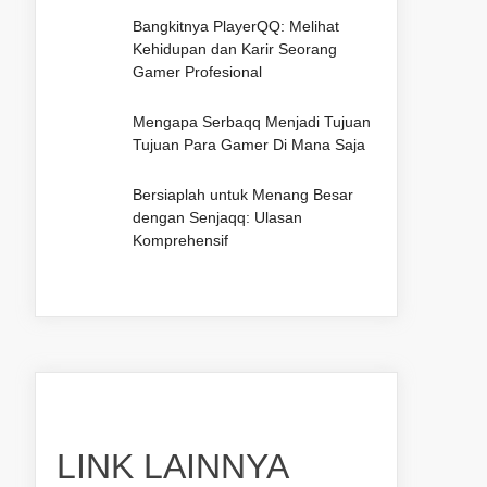
Bangkitnya PlayerQQ: Melihat
Kehidupan dan Karir Seorang
Gamer Profesional
Mengapa Serbaqq Menjadi Tujuan
Tujuan Para Gamer Di Mana Saja
Bersiaplah untuk Menang Besar
dengan Senjaqq: Ulasan
Komprehensif
LINK LAINNYA