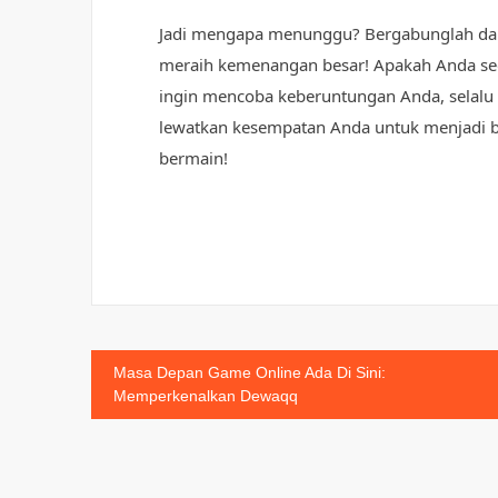
Jadi mengapa menunggu? Bergabunglah dala
meraih kemenangan besar! Apakah Anda se
ingin mencoba keberuntungan Anda, selalu
lewatkan kesempatan Anda untuk menjadi bag
bermain!
Post
Masa Depan Game Online Ada Di Sini:
Memperkenalkan Dewaqq
navigation