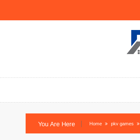
Skip
to
content
You Are Here
Home
pkv games