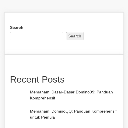
Search
Search
Recent Posts
Memahami Dasar-Dasar Domino99: Panduan
Komprehensif
Memahami DominoQQ: Panduan Komprehensif
untuk Pemula