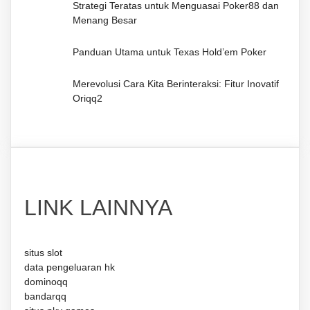
Strategi Teratas untuk Menguasai Poker88 dan
Menang Besar
Panduan Utama untuk Texas Hold’em Poker
Merevolusi Cara Kita Berinteraksi: Fitur Inovatif
Oriqq2
LINK LAINNYA
situs slot
data pengeluaran hk
dominoqq
bandarqq