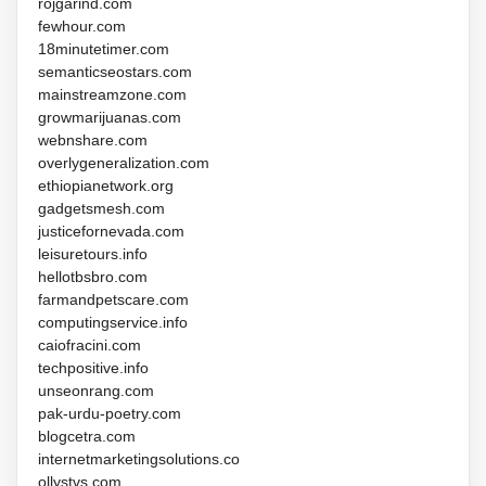
rojgarind.com
fewhour.com
18minutetimer.com
semanticseostars.com
mainstreamzone.com
growmarijuanas.com
webnshare.com
overlygeneralization.com
ethiopianetwork.org
gadgetsmesh.com
justicefornevada.com
leisuretours.info
hellotbsbro.com
farmandpetscare.com
computingservice.info
caiofracini.com
techpositive.info
unseonrang.com
pak-urdu-poetry.com
blogcetra.com
internetmarketingsolutions.co
ollystvs.com