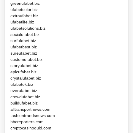
greenufabet.biz
ufabetcolor.biz
extraufabet.biz
ufabetlife.biz
ufabetsolutions.biz
socialufabet.biz
surfufabet.biz
ufabetbest.biz
sureufabet.biz
customufabet.biz
storyufabet.biz
epicufabet.biz
crystalufabet.biz
ufabetok.biz
everufabet.biz
crowdufabet.biz
buildufabet.biz
alltransportnews.com
fashiontrandsnews.com
bbcreporters.com
cryptocasinoguid.com