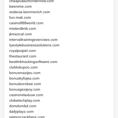
cheapvaliumordernow.com
beenime.com
sodecia-kemmerich.com
fun-mak.com
casino888world.com
misterdbnb.com
jkmezcal.com
intervaltrainingexercises.com
tyestylebusinesssolutions.com
royalpoipet.com
thestaurant.com
bestlinktrackingsoftware.com
clublubupoo.com
bonusmazijeu.com
bonuskyfojea.com
bonuskorokee.com
bonusgexipoy.com
casinorelaxluxe.com
clubetechplay.com
domdombd.com
dailyplayz.com
getprocrackhere.com