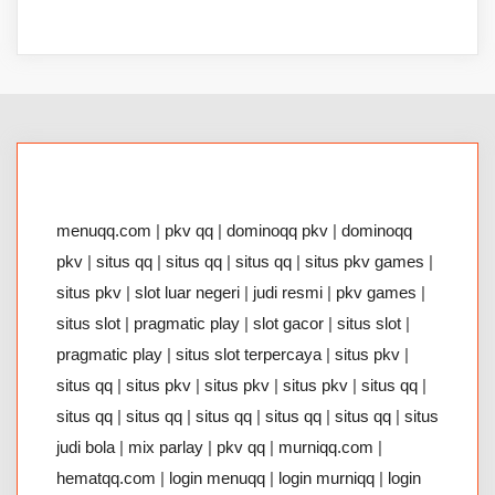
menuqq.com
|
pkv qq
|
dominoqq pkv
|
dominoqq
pkv
|
situs qq
|
situs qq
|
situs qq
|
situs pkv games
|
situs pkv
|
slot luar negeri
|
judi resmi
|
pkv games
|
situs slot
|
pragmatic play
|
slot gacor
|
situs slot
|
pragmatic play
|
situs slot terpercaya
|
situs pkv
|
situs qq
|
situs pkv
|
situs pkv
|
situs pkv
|
situs qq
|
situs qq
|
situs qq
|
situs qq
|
situs qq
|
situs qq
|
situs
judi bola
|
mix parlay
|
pkv qq
|
murniqq.com
|
hematqq.com
|
login menuqq
|
login murniqq
|
login