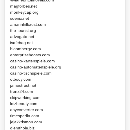
magforbes.net
monkeycap.org
sdenix.net
amarinhillcrest.com
the-tourist.org
advogato.net
isafebag.net
bloombergz.com
enterpriseboosts.com
casino-kartenspiele.com
casino-automatenspiele.org
casino-tischspiele.com
otbody.com
jamestrust.net
trenz24.com
skipworking.com
loizbeauty.com
anyconverter.com
timespedia.com
jejakkrismon.com
diemthole.biz