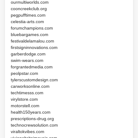
ourmultiworlds.com
cooncreekclub.org
pegpufftimes.com
celestia-arts.com
forumchampions.com
bluebargames.com
festivaldelamalou.com
firstsigninnovations.com
garberdodge.com
swim-wears.com
forgrantedmedia.com
peolpstar.com
tylerscustomdesign.com
carworksonline.com
techtimesss.com
virylstore.com
motorstell.com
health150years.com
prescriptions-drug.org
technocrewsolution.com
viraltokvibes.com
vivianebritoimoveis.com