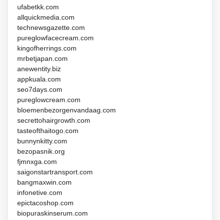
ufabetkk.com
allquickmedia.com
technewsgazette.com
pureglowfacecream.com
kingofherrings.com
mrbetjapan.com
anewentity.biz
appkuala.com
seo7days.com
pureglowcream.com
bloemenbezorgenvandaag.com
secrettohairgrowth.com
tasteofthaitogo.com
bunnynkitty.com
bezopasnik.org
fjmnxga.com
saigonstartransport.com
bangmaxwin.com
infonetive.com
epictacoshop.com
biopuraskinserum.com