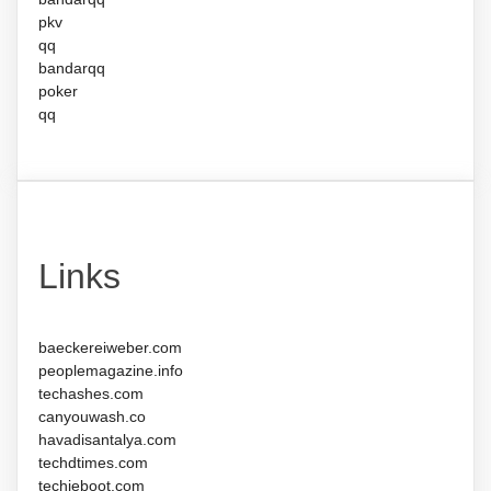
pkv
qq
bandarqq
poker
qq
Links
baeckereiweber.com
peoplemagazine.info
techashes.com
canyouwash.co
havadisantalya.com
techdtimes.com
techieboot.com