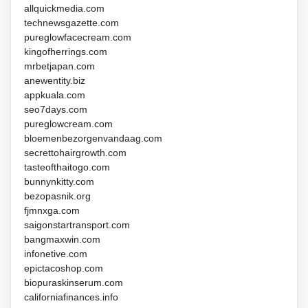
allquickmedia.com
technewsgazette.com
pureglowfacecream.com
kingofherrings.com
mrbetjapan.com
anewentity.biz
appkuala.com
seo7days.com
pureglowcream.com
bloemenbezorgenvandaag.com
secrettohairgrowth.com
tasteofthaitogo.com
bunnynkitty.com
bezopasnik.org
fjmnxga.com
saigonstartransport.com
bangmaxwin.com
infonetive.com
epictacoshop.com
biopuraskinserum.com
californiafinances.info