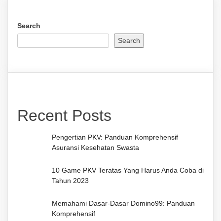
Search
Search
Recent Posts
Pengertian PKV: Panduan Komprehensif
Asuransi Kesehatan Swasta
10 Game PKV Teratas Yang Harus Anda Coba di
Tahun 2023
Memahami Dasar-Dasar Domino99: Panduan
Komprehensif