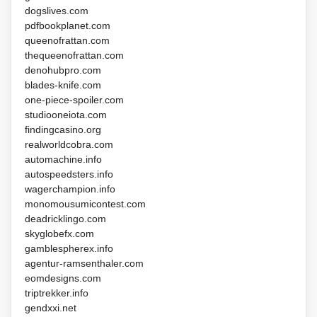
dogslives.com
pdfbookplanet.com
queenofrattan.com
thequeenofrattan.com
denohubpro.com
blades-knife.com
one-piece-spoiler.com
studiooneiota.com
findingcasino.org
realworldcobra.com
automachine.info
autospeedsters.info
wagerchampion.info
monomousumicontest.com
deadricklingo.com
skyglobefx.com
gamblespherex.info
agentur-ramsenthaler.com
eomdesigns.com
triptrekker.info
gendxxi.net