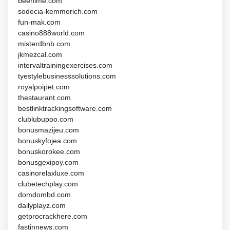
beenime.com
sodecia-kemmerich.com
fun-mak.com
casino888world.com
misterdbnb.com
jkmezcal.com
intervaltrainingexercises.com
tyestylebusinesssolutions.com
royalpoipet.com
thestaurant.com
bestlinktrackingsoftware.com
clublubupoo.com
bonusmazijeu.com
bonuskyfojea.com
bonuskorokee.com
bonusgexipoy.com
casinorelaxluxe.com
clubetechplay.com
domdombd.com
dailyplayz.com
getprocrackhere.com
fastinnews.com