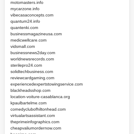
motomasters.info
mycarzone.info
vibecasaconcepts.com
quantum24.info
quantenki.com
businessmagazineusa.com
medicwellcare.com
vidsmall.com
businessnews2day.com
worldnewsrecords.com
sterilepro24.com
solidtechbusiness.com
reviewcardgaming.com
experiencedexpertstowingservice.com
blackheadsshop.com
location-voiture-casablanca.org
kpaulbartelme.com
comedyclubofhiltonhead.com
virtualartsassistant.com
theprimeinfographics.com
cheapvaliumordernow.com