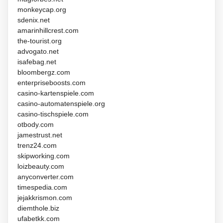
monkeycap.org
sdenix.net
amarinhillcrest.com
the-tourist.org
advogato.net
isafebag.net
bloombergz.com
enterpriseboosts.com
casino-kartenspiele.com
casino-automatenspiele.org
casino-tischspiele.com
otbody.com
jamestrust.net
trenz24.com
skipworking.com
loizbeauty.com
anyconverter.com
timespedia.com
jejakkrismon.com
diemthole.biz
ufabetkk.com