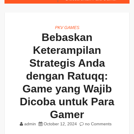
PKV GAMES
Bebaskan
Keterampilan
Strategis Anda
dengan Ratuqq:
Game yang Wajib
Dicoba untuk Para
Gamer
admin
October 12, 2024
no Comments