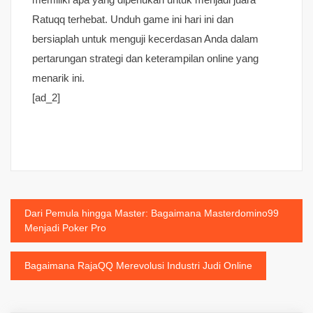
Ratuqq terhebat. Unduh game ini hari ini dan
bersiaplah untuk menguji kecerdasan Anda dalam
pertarungan strategi dan keterampilan online yang
menarik ini.
[ad_2]
Post
Dari Pemula hingga Master: Bagaimana Masterdomino99
Menjadi Poker Pro
navigation
Bagaimana RajaQQ Merevolusi Industri Judi Online