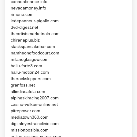
canadafinance.info
nevadamoney.info
rimene.com
ledepanneur-pigalle.com
dvd-digest.net
theartistsmarketnola.com
chiranaplus.biz
stackspancakebar.com
namheongfoodcourt.com
milanoglasgow.com
hallu-forte3.com
hallu-motion24.com
therockskippers.com
granfoss.net
allindiacafela.com
alpineskiracing2007.com
casino-vulkan-online.net
pitrepower.com
mediatown360.com
digitaleyestrainclinic.com
missionposible.com
online-casinos-vegas.com