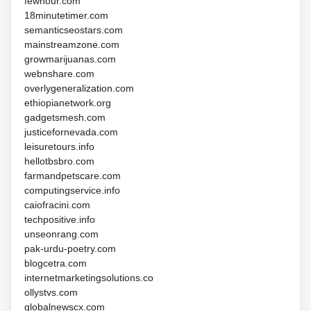
fewhour.com
18minutetimer.com
semanticseostars.com
mainstreamzone.com
growmarijuanas.com
webnshare.com
overlygeneralization.com
ethiopianetwork.org
gadgetsmesh.com
justicefornevada.com
leisuretours.info
hellotbsbro.com
farmandpetscare.com
computingservice.info
caiofracini.com
techpositive.info
unseonrang.com
pak-urdu-poetry.com
blogcetra.com
internetmarketingsolutions.co
ollystvs.com
globalnewscx.com