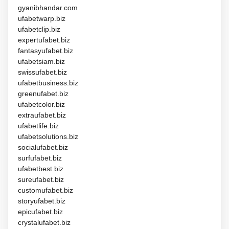
gyanibhandar.com
ufabetwarp.biz
ufabetclip.biz
expertufabet.biz
fantasyufabet.biz
ufabetsiam.biz
swissufabet.biz
ufabetbusiness.biz
greenufabet.biz
ufabetcolor.biz
extraufabet.biz
ufabetlife.biz
ufabetsolutions.biz
socialufabet.biz
surfufabet.biz
ufabetbest.biz
sureufabet.biz
customufabet.biz
storyufabet.biz
epicufabet.biz
crystalufabet.biz