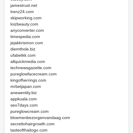
jamestrust.net
trenz24.com
skipworking.com
loizbeauty.com
anyconverter.com
timespedia.com
jejakkrismon.com
diemthole.biz
ufabetkk.com
allquickmedia.com
technewsgazette.com
pureglowfacecream.com
kingofherrings.com
mrbetjapan.com
anewentity.biz
appkuala.com
seo7days.com
pureglowcream.com
bloemenbezorgenvandaag.com
secrettohairgrowth.com
tasteofthaitogo.com