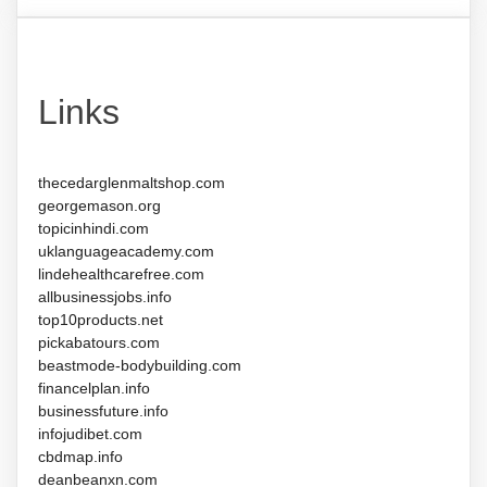
Links
thecedarglenmaltshop.com
georgemason.org
topicinhindi.com
uklanguageacademy.com
lindehealthcarefree.com
allbusinessjobs.info
top10products.net
pickabatours.com
beastmode-bodybuilding.com
financelplan.info
businessfuture.info
infojudibet.com
cbdmap.info
deanbeanxn.com