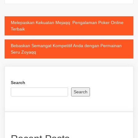
Post
Melepaskan Kekuatan Mejaqq: Pengalaman Poker Online
Terbaik
navigation
Bebaskan Semangat Kompetitif Anda dengan Permainan
Seru Zoyaqq
Search
Search