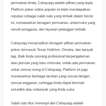
permainan Anda, Cahayaqq adalah pilihan yang tepat.
Platform poker online populer ini telah mendapatkan
reputasi sebagai salah satu yang terbaik dalam bisnis
ini, menawarkan beragam permainan, antarmuka yang
ramah pengguna, dan layanan pelanggan terbaik.
Cahayaqq menampilkan beragam pilihan permainan
poker, termasuk Texas Hold’em, Omaha, dan banyak
lagi. Baik Anda seorang profesional berpengalaman
atau pemula yang baru memulai, selalu ada permainan
untuk semua orang di Cahayaqq. Platform ini juga
menawarkan berbagai taruhan yang sesuai dengan
semua anggaran, sehingga Anda dapat bermain
sesedikit atau sebanyak yang Anda suka.
Salah satu fitur menonjol dari Cahayaqq adalah