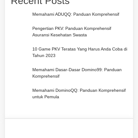
Recent Posts
Memahami ADUQQ: Panduan Komprehensif
Pengertian PKV: Panduan Komprehensif
Asuransi Kesehatan Swasta
10 Game PKV Teratas Yang Harus Anda Coba di
Tahun 2023
Memahami Dasar-Dasar Domino99: Panduan
Komprehensif
Memahami DominoQQ: Panduan Komprehensif
untuk Pemula