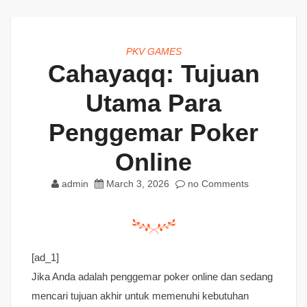
PKV GAMES
Cahayaqq: Tujuan
Utama Para
Penggemar Poker
Online
admin
March 3, 2026
no Comments
[ad_1]
Jika Anda adalah penggemar poker online dan sedang
mencari tujuan akhir untuk memenuhi kebutuhan