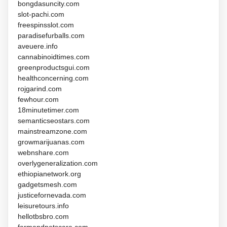
bongdasuncity.com
slot-pachi.com
freespinsslot.com
paradisefurballs.com
aveuere.info
cannabinoidtimes.com
greenproductsgui.com
healthconcerning.com
rojgarind.com
fewhour.com
18minutetimer.com
semanticseostars.com
mainstreamzone.com
growmarijuanas.com
webnshare.com
overlygeneralization.com
ethiopianetwork.org
gadgetsmesh.com
justicefornevada.com
leisuretours.info
hellotbsbro.com
farmandpetscare.com