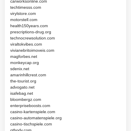
carworksonline.com
techtimesss.com
virylstore.com
motorstell.com
health150years.com
prescriptions-drug.org
technocrewsolution.com
viraltokvibes.com
vivianebritoimoveis.com
magforbes.net
monkeycap.org
sdenix.net
amarinhillcrest.com
the-tourist.org
advogato.net
isafebag.net
bloombergz.com
enterpriseboosts.com
casino-kartenspiele.com
casino-automatenspiele.org
casino-tischspiele.com
otbody.com