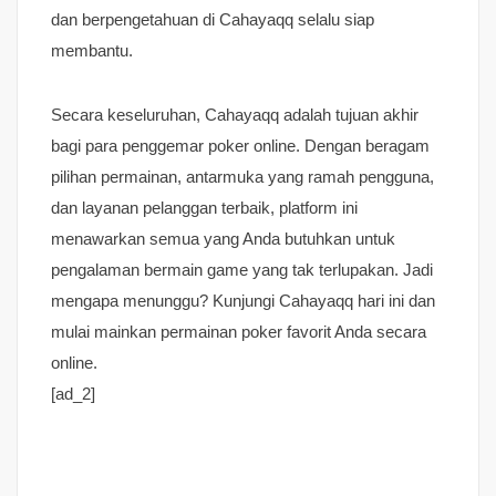
dan berpengetahuan di Cahayaqq selalu siap
membantu.
Secara keseluruhan, Cahayaqq adalah tujuan akhir
bagi para penggemar poker online. Dengan beragam
pilihan permainan, antarmuka yang ramah pengguna,
dan layanan pelanggan terbaik, platform ini
menawarkan semua yang Anda butuhkan untuk
pengalaman bermain game yang tak terlupakan. Jadi
mengapa menunggu? Kunjungi Cahayaqq hari ini dan
mulai mainkan permainan poker favorit Anda secara
online.
[ad_2]