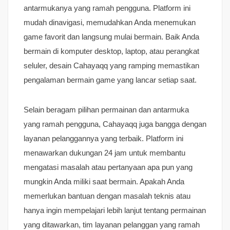
antarmukanya yang ramah pengguna. Platform ini
mudah dinavigasi, memudahkan Anda menemukan
game favorit dan langsung mulai bermain. Baik Anda
bermain di komputer desktop, laptop, atau perangkat
seluler, desain Cahayaqq yang ramping memastikan
pengalaman bermain game yang lancar setiap saat.
Selain beragam pilihan permainan dan antarmuka
yang ramah pengguna, Cahayaqq juga bangga dengan
layanan pelanggannya yang terbaik. Platform ini
menawarkan dukungan 24 jam untuk membantu
mengatasi masalah atau pertanyaan apa pun yang
mungkin Anda miliki saat bermain. Apakah Anda
memerlukan bantuan dengan masalah teknis atau
hanya ingin mempelajari lebih lanjut tentang permainan
yang ditawarkan, tim layanan pelanggan yang ramah