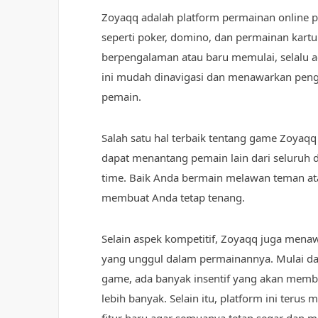
Zoyaqq adalah platform permainan online
seperti poker, domino, dan permainan kartu
berpengalaman atau baru memulai, selalu a
ini mudah dinavigasi dan menawarkan pen
pemain.
Salah satu hal terbaik tentang game Zoyaqq
dapat menantang pemain lain dari seluruh d
time. Baik Anda bermain melawan teman atau
membuat Anda tetap tenang.
Selain aspek kompetitif, Zoyaqq juga men
yang unggul dalam permainannya. Mulai dar
game, ada banyak insentif yang akan memb
lebih banyak. Selain itu, platform ini ter