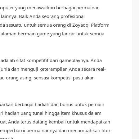
 populer yang menawarkan berbagai permainan
 lainnya. Baik Anda seorang profesional
da sesuatu untuk semua orang di Zoyaqq. Platform
galaman bermain game yang lancar untuk semua
 adalah sifat kompetitif dari gameplaynya. Anda
unia dan menguji keterampilan Anda secara real-
 orang asing, sensasi kompetisi pasti akan
awarkan berbagai hadiah dan bonus untuk pemain
i hadiah uang tunai hingga item khusus dalam
uat Anda terus datang kembali untuk mendapatkan
us memperbarui permainannya dan menambahkan fitur-