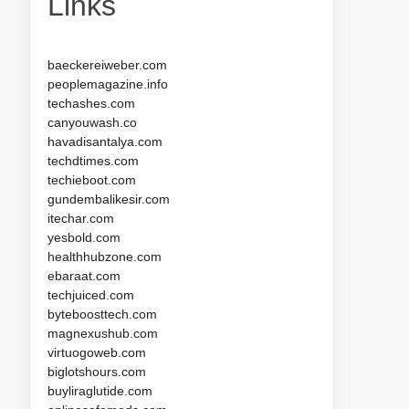
Links
baeckereiweber.com
peoplemagazine.info
techashes.com
canyouwash.co
havadisantalya.com
techdtimes.com
techieboot.com
gundembalikesir.com
itechar.com
yesbold.com
healthhubzone.com
ebaraat.com
techjuiced.com
byteboosttech.com
magnexushub.com
virtuogoweb.com
biglotshours.com
buyliraglutide.com