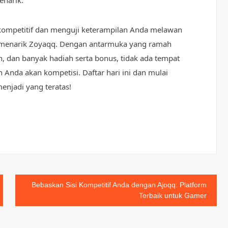
enarik.
 kompetitif dan menguji keterampilan Anda melawan
 menarik Zoyaqq. Dengan antarmuka yang ramah
, dan banyak hadiah serta bonus, tidak ada tempat
Anda akan kompetisi. Daftar hari ini dan mulai
enjadi yang teratas!
Bebaskan Sisi Kompetitif Anda dengan Ajoqq: Platform
Terbaik untuk Gamer