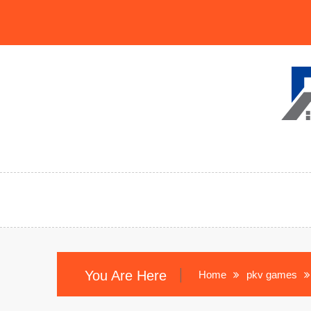
Skip
to
content
You Are Here
Home
pkv games