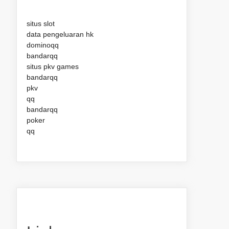
situs slot
data pengeluaran hk
dominoqq
bandarqq
situs pkv games
bandarqq
pkv
qq
bandarqq
poker
qq