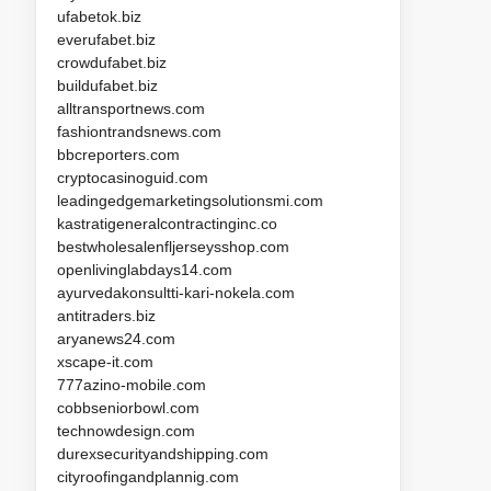
ufabetok.biz
everufabet.biz
crowdufabet.biz
buildufabet.biz
alltransportnews.com
fashiontrandsnews.com
bbcreporters.com
cryptocasinoguid.com
leadingedgemarketingsolutionsmi.com
kastratigeneralcontractinginc.co
bestwholesalenfljerseysshop.com
openlivinglabdays14.com
ayurvedakonsultti-kari-nokela.com
antitraders.biz
aryanews24.com
xscape-it.com
777azino-mobile.com
cobbseniorbowl.com
technowdesign.com
durexsecurityandshipping.com
cityroofingandplannig.com