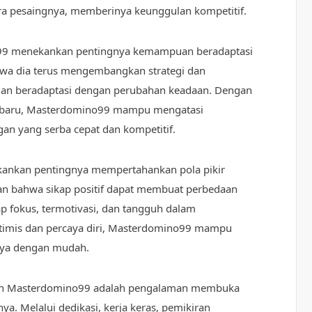
 pesaingnya, memberinya keunggulan kompetitif.
99 menekankan pentingnya kemampuan beradaptasi
a dia terus mengembangkan strategi dan
 dan beradaptasi dengan perubahan keadaan. Dengan
ide baru, Masterdomino99 mampu mengatasi
gan yang serba cepat dan kompetitif.
ekankan pentingnya mempertahankan pola pikir
an bahwa sikap positif dapat membuat perbedaan
p fokus, termotivasi, dan tangguh dalam
imis dan percaya diri, Masterdomino99 mampu
nya dengan mudah.
gan Masterdomino99 adalah pengalaman membuka
a. Melalui dedikasi, kerja keras, pemikiran