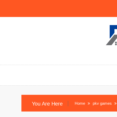
Skip
to
content
You Are Here
Home
pkv games