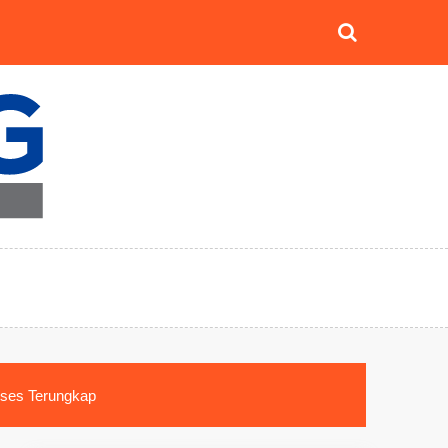
kses Terungkap