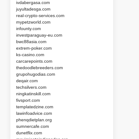
ivdabergasa.com
juyultadesga.com
real-crypto-services.com
mypetzworld.com
infounty.com
investparaguay-eu.com
bwc88asia.com
extrem-poker.com
ks-casino.com
carcarepoints.com
thedoodlebreeders.com
grupohugodias.com
deqair.com
techsilvers.com
ningkatinskill.com
fivsport.com
templatedzine.com
lawinfoadvice.com
phenqdietplan.org
sumnercafe.com
dunetflix.com