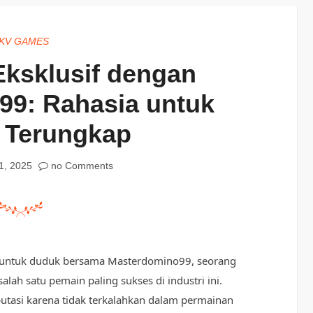
KV GAMES
ksklusif dengan
99: Rahasia untuk
 Terungkap
1, 2025
no Comments
a untuk duduk bersama Masterdomino99, seorang
lah satu pemain paling sukses di industri ini.
utasi karena tidak terkalahkan dalam permainan