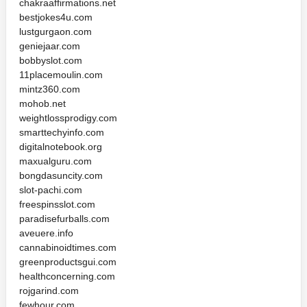
chakraaffirmations.net
bestjokes4u.com
lustgurgaon.com
geniejaar.com
bobbyslot.com
11placemoulin.com
mintz360.com
mohob.net
weightlossprodigy.com
smarttechyinfo.com
digitalnotebook.org
maxualguru.com
bongdasuncity.com
slot-pachi.com
freespinsslot.com
paradisefurballs.com
aveuere.info
cannabinoidtimes.com
greenproductsgui.com
healthconcerning.com
rojgarind.com
fewhour.com