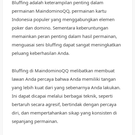
Bluffing adalah keterampilan penting dalam
permainan MaindominoQQ, permainan kartu
Indonesia populer yang menggabungkan elemen
poker dan domino. Sementara keberuntungan
memainkan peran penting dalam hasil permainan,
menguasai seni bluffing dapat sangat meningkatkan
peluang keberhasilan Anda.
Bluffing di MaindominoQQ melibatkan membuat
lawan Anda percaya bahwa Anda memiliki tangan
yang lebih kuat dari yang sebenarnya Anda lakukan.
Ini dapat dicapai melalui berbagai teknik, seperti
bertaruh secara agresif, bertindak dengan percaya
diri, dan mempertahankan sikap yang konsisten di
sepanjang permainan.