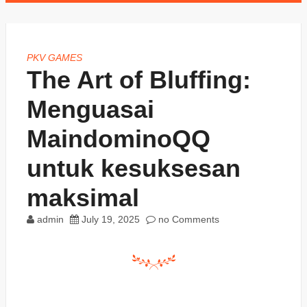
PKV GAMES
The Art of Bluffing:
Menguasai
MaindominoQQ
untuk kesuksesan
maksimal
admin
July 19, 2025
no Comments