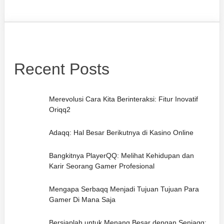
Recent Posts
Merevolusi Cara Kita Berinteraksi: Fitur Inovatif
Oriqq2
Adaqq: Hal Besar Berikutnya di Kasino Online
Bangkitnya PlayerQQ: Melihat Kehidupan dan
Karir Seorang Gamer Profesional
Mengapa Serbaqq Menjadi Tujuan Tujuan Para
Gamer Di Mana Saja
Bersiaplah untuk Menang Besar dengan Senjaqq: