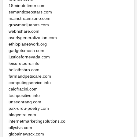
18minutetimer.com
semanticseostars.com
mainstreamzone.com
growmarijuanas.com
webnshare.com
overlygeneralization.com
ethiopianetwork.org
gadgetsmesh.com
justicefornevada.com
leisuretours.info
hellotbsbro.com
farmandpetscare.com
computingservice.info
caiofracini.com
techpositive.info
unseonrang.com
pak-urdu-poetry.com
blogcetra.com
internetmarketingsolutions.co
ollystvs.com
globalnewscx.com