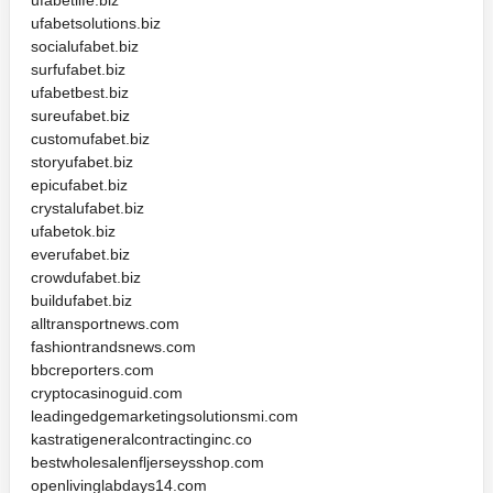
ufabetlife.biz
ufabetsolutions.biz
socialufabet.biz
surfufabet.biz
ufabetbest.biz
sureufabet.biz
customufabet.biz
storyufabet.biz
epicufabet.biz
crystalufabet.biz
ufabetok.biz
everufabet.biz
crowdufabet.biz
buildufabet.biz
alltransportnews.com
fashiontrandsnews.com
bbcreporters.com
cryptocasinoguid.com
leadingedgemarketingsolutionsmi.com
kastratigeneralcontractinginc.co
bestwholesalenfljerseysshop.com
openlivinglabdays14.com