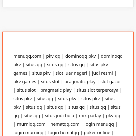
menuqq.com
|
pkv qq
|
dominoqq pkv
|
dominoqq
pkv
|
situs qq
|
situs qq
|
situs qq
|
situs pkv
games
|
situs pkv
|
slot luar negeri
|
judi resmi
|
pkv games
|
situs slot
|
pragmatic play
|
slot gacor
|
situs slot
|
pragmatic play
|
situs slot terpercaya
|
situs pkv
|
situs qq
|
situs pkv
|
situs pkv
|
situs
pkv
|
situs qq
|
situs qq
|
situs qq
|
situs qq
|
situs
qq
|
situs qq
|
situs judi bola
|
mix parlay
|
pkv qq
|
murniqq.com
|
hematqq.com
|
login menuqq
|
login murniqq
|
login hematqq
|
poker online
|