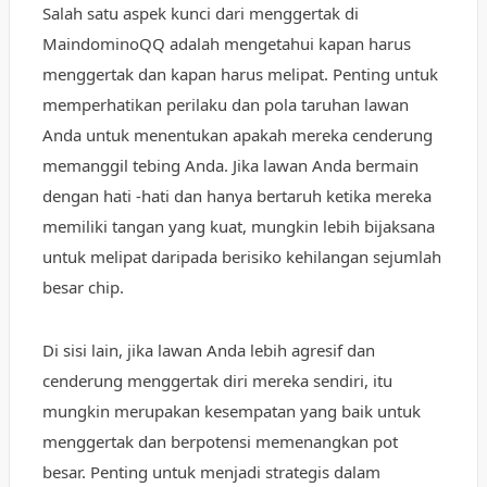
Salah satu aspek kunci dari menggertak di
MaindominoQQ adalah mengetahui kapan harus
menggertak dan kapan harus melipat. Penting untuk
memperhatikan perilaku dan pola taruhan lawan
Anda untuk menentukan apakah mereka cenderung
memanggil tebing Anda. Jika lawan Anda bermain
dengan hati -hati dan hanya bertaruh ketika mereka
memiliki tangan yang kuat, mungkin lebih bijaksana
untuk melipat daripada berisiko kehilangan sejumlah
besar chip.
Di sisi lain, jika lawan Anda lebih agresif dan
cenderung menggertak diri mereka sendiri, itu
mungkin merupakan kesempatan yang baik untuk
menggertak dan berpotensi memenangkan pot
besar. Penting untuk menjadi strategis dalam