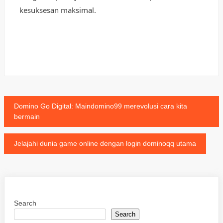
kesuksesan maksimal.
Post
Domino Go Digital: Maindomino99 merevolusi cara kita
bermain
navigation
Jelajahi dunia game online dengan login dominoqq utama
Search
Search