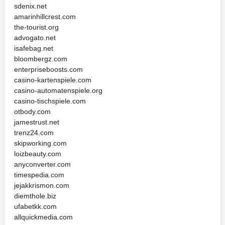
sdenix.net
amarinhillcrest.com
the-tourist.org
advogato.net
isafebag.net
bloombergz.com
enterpriseboosts.com
casino-kartenspiele.com
casino-automatenspiele.org
casino-tischspiele.com
otbody.com
jamestrust.net
trenz24.com
skipworking.com
loizbeauty.com
anyconverter.com
timespedia.com
jejakkrismon.com
diemthole.biz
ufabetkk.com
allquickmedia.com