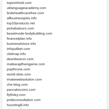
topicinhindi.com
uklanguageacademy.com
lindehealthcarefree.com
allbusinessjobs.info
top10products.net
pickabatours.com
beastmode-bodybuilding.com
financelplan.info
businessfuture.info
infojudibet.com
cbdmap.info
deanbeanxn.com
matkarajdhanigame.com
popthrone.com
world-slots.com
imakewebsolution.com
che-blog.com
pancakecoinz.com
flyfinley.com
prideconsultation.com
hountinglil.info