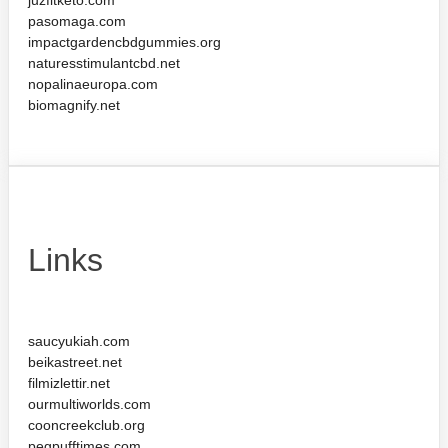
juzfitketo.com
pasomaga.com
impactgardencbdgummies.org
naturesstimulantcbd.net
nopalinaeuropa.com
biomagnify.net
Links
saucyukiah.com
beikastreet.net
filmizlettir.net
ourmultiworlds.com
cooncreekclub.org
pegpufftimes.com