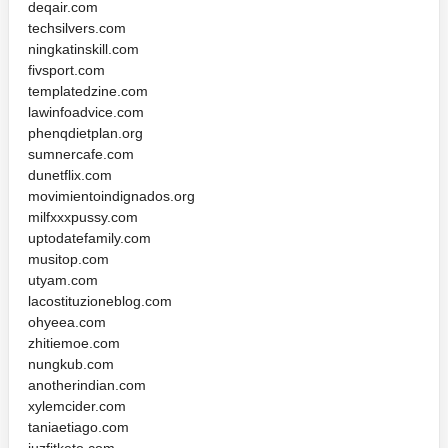
deqair.com
techsilvers.com
ningkatinskill.com
fivsport.com
templatedzine.com
lawinfoadvice.com
phenqdietplan.org
sumnercafe.com
dunetflix.com
movimientoindignados.org
milfxxxpussy.com
uptodatefamily.com
musitop.com
utyam.com
lacostituzioneblog.com
ohyeea.com
zhitiemoe.com
nungkub.com
anotherindian.com
xylemcider.com
taniaetiago.com