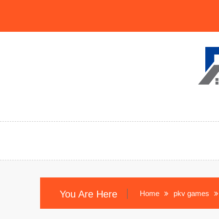
Skip
to
content
You Are Here
Home
pkv games