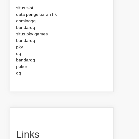
situs slot
data pengeluaran hk
dominoqq
bandarqq
situs pkv games
bandarqq
pkv
qq
bandarqq
poker
qq
Links