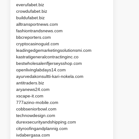
everufabet.biz
crowdufabet.biz
buildufabet.biz
alltransportnews.com
fashiontrandsnews.com
bbcreporters.com
cryptocasinoguid.com
leadingedgemarketingsolutionsmi.com
kastratigeneralcontractinginc.co
bestwholesalenfljerseysshop.com
openlivinglabdays14.com
ayurvedakonsultti-kari-nokela.com
antitraders.biz
aryanews24.com
xscape-it.com
777azino-mobile.com
cobbseniorbowl.com
technowdesign.com
durexsecurityandshipping.com
cityroofingandplannig.com
ivdabergasa.com