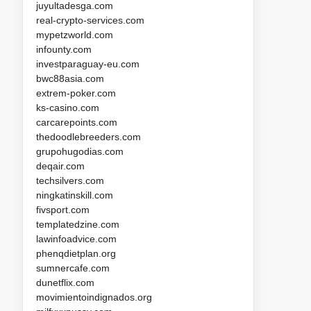
juyultadesga.com
real-crypto-services.com
mypetzworld.com
infounty.com
investparaguay-eu.com
bwc88asia.com
extrem-poker.com
ks-casino.com
carcarepoints.com
thedoodlebreeders.com
grupohugodias.com
deqair.com
techsilvers.com
ningkatinskill.com
fivsport.com
templatedzine.com
lawinfoadvice.com
phenqdietplan.org
sumnercafe.com
dunetflix.com
movimientoindignados.org