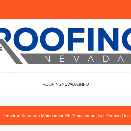
ROOFINGNEVADA.INFO
Temukan Keseruan Maindomino99: Pengalaman Judi Domino Onlin