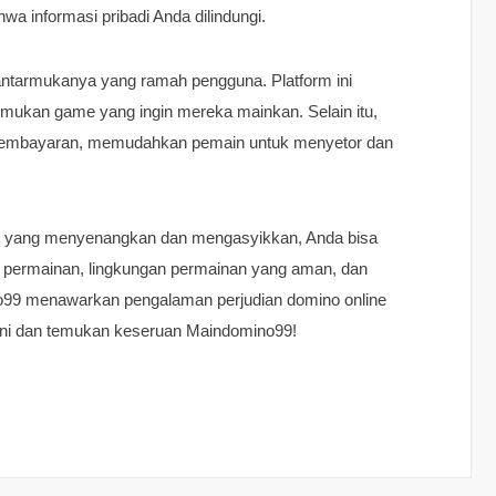
a informasi pribadi Anda dilindungi.
 antarmukanya yang ramah pengguna. Platform ini
kan game yang ingin mereka mainkan. Selain itu,
pembayaran, memudahkan pemain untuk menyetor dan
ne yang menyenangkan dan mengasyikkan, Anda bisa
permainan, lingkungan permainan yang aman, dan
99 menawarkan pengalaman perjudian domino online
 ini dan temukan keseruan Maindomino99!