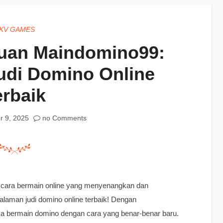
KV GAMES
uan Maindomino99:
udi Domino Online
erbaik
r 9, 2025
no Comments
cara bermain online yang menyenangkan dan
aman judi domino online terbaik! Dengan
 bermain domino dengan cara yang benar-benar baru.