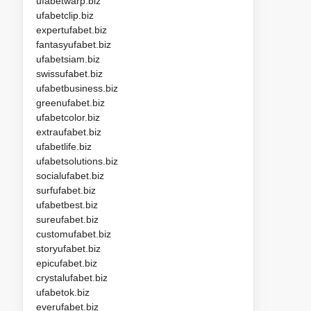
ufabetwarp.biz
ufabetclip.biz
expertufabet.biz
fantasyufabet.biz
ufabetsiam.biz
swissufabet.biz
ufabetbusiness.biz
greenufabet.biz
ufabetcolor.biz
extraufabet.biz
ufabetlife.biz
ufabetsolutions.biz
socialufabet.biz
surfufabet.biz
ufabetbest.biz
sureufabet.biz
customufabet.biz
storyufabet.biz
epicufabet.biz
crystalufabet.biz
ufabetok.biz
everufabet.biz