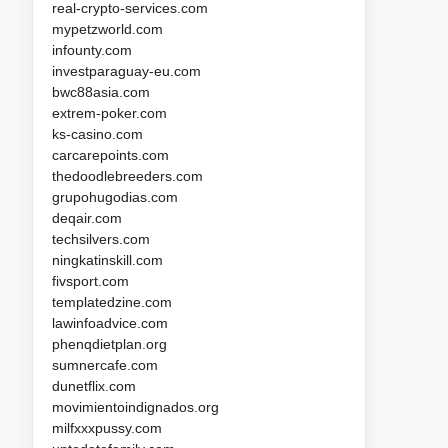
real-crypto-services.com
mypetzworld.com
infounty.com
investparaguay-eu.com
bwc88asia.com
extrem-poker.com
ks-casino.com
carcarepoints.com
thedoodlebreeders.com
grupohugodias.com
deqair.com
techsilvers.com
ningkatinskill.com
fivsport.com
templatedzine.com
lawinfoadvice.com
phenqdietplan.org
sumnercafe.com
dunetflix.com
movimientoindignados.org
milfxxxpussy.com