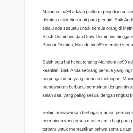
Maindomino99 adalah platform perjudian onl
domino untuk dinikmati para pemain. Baik And
selalu ada sesuatu untuk semua orang di Main
Block Dominoes dan Draw Dominoes hingga var
Bandar Domino, Maindomino99 memiliki semu
Salah satu hal hebat tentang Maindomino99 ad
keahlian. Baik Anda seorang pemula yang ingi
berpengalaman yang mencari tantangan, Maind
menawarkan berbagai permainan dengan tingka
salah satu yang paling sesuai dengan tingkat k
Selain menawarkan berbagai macam permaina
permainan yang aman dan terjamin bagi para p
terbaru untuk memastikan bahwa semua data pe