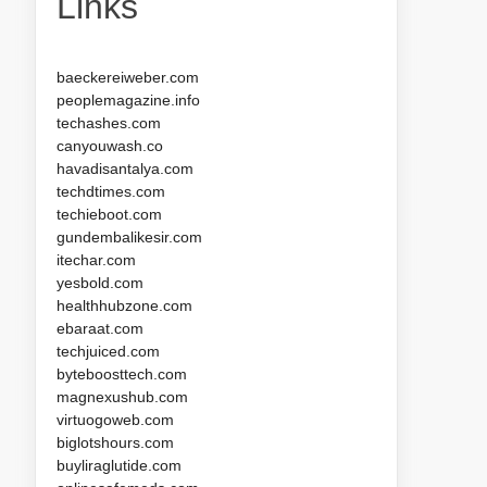
Links
baeckereiweber.com
peoplemagazine.info
techashes.com
canyouwash.co
havadisantalya.com
techdtimes.com
techieboot.com
gundembalikesir.com
itechar.com
yesbold.com
healthhubzone.com
ebaraat.com
techjuiced.com
byteboosttech.com
magnexushub.com
virtuogoweb.com
biglotshours.com
buyliraglutide.com