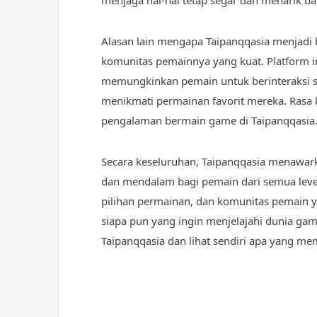
menjaga hal-hal tetap segar dan menarik ba
Alasan lain mengapa Taipanqqasia menjadi 
komunitas pemainnya yang kuat. Platform 
memungkinkan pemain untuk berinteraksi 
menikmati permainan favorit mereka. Rasa
pengalaman bermain game di Taipanqqasia
Secara keseluruhan, Taipanqqasia menawa
dan mendalam bagi pemain dari semua lev
pilihan permainan, dan komunitas pemain ya
siapa pun yang ingin menjelajahi dunia ga
Taipanqqasia dan lihat sendiri apa yang me