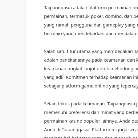
Taipanqqasia adalah platform permainan 
permainan, termasuk poker, domino, dan p
yang ramah pengguna dan gameplay yang 
bermain yang mendebarkan dan mendalam 
Salah satu fitur utama yang membedakan Ta
adalah penekanannya pada keamanan dan ke
keamanan tingkat lanjut untuk melindungi
yang adil. Komitmen terhadap keamanan in
sebagai platform game online yang tepercay
Selain fokus pada keamanan, Taipanqqasi
memenuhi preferensi dan minat yang berbe
permainan kasino populer lainnya, Anda pa
Anda di Taipanqqasia. Platform ini juga se