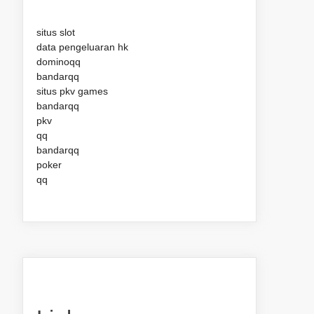
situs slot
data pengeluaran hk
dominoqq
bandarqq
situs pkv games
bandarqq
pkv
qq
bandarqq
poker
qq