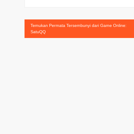
Post
Temukan Permata Tersembunyi dari Game Online:
SatuQQ
navigation