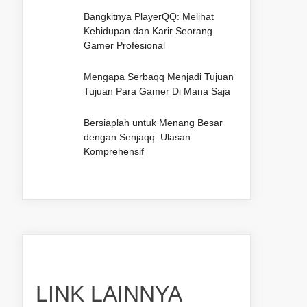
Bangkitnya PlayerQQ: Melihat
Kehidupan dan Karir Seorang
Gamer Profesional
Mengapa Serbaqq Menjadi Tujuan
Tujuan Para Gamer Di Mana Saja
Bersiaplah untuk Menang Besar
dengan Senjaqq: Ulasan
Komprehensif
LINK LAINNYA