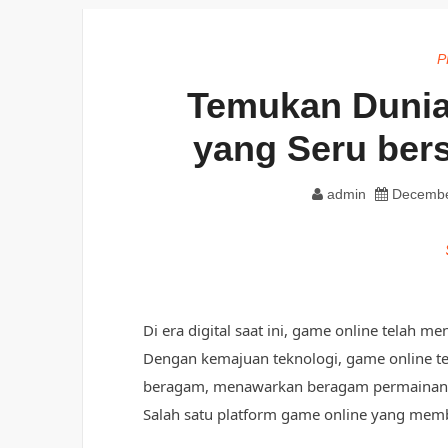
P
Temukan Dunia
yang Seru ber
admin
Decembe
Di era digital saat ini, game online telah m
Dengan kemajuan teknologi, game online t
beragam, menawarkan beragam permainan d
Salah satu platform game online yang membu