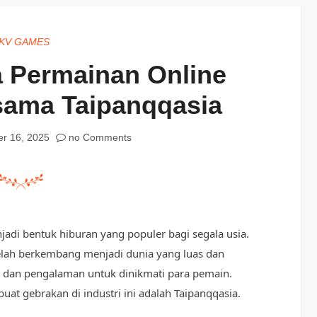
KV GAMES
 Permainan Online
sama Taipanqqasia
r 16, 2025
no Comments
enjadi bentuk hiburan yang populer bagi segala usia.
elah berkembang menjadi dunia yang luas dan
an pengalaman untuk dinikmati para pemain.
at gebrakan di industri ini adalah Taipanqqasia.