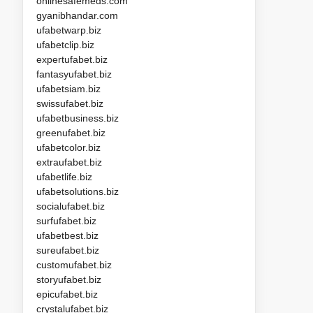
onlinesafemeds.com
gyanibhandar.com
ufabetwarp.biz
ufabetclip.biz
expertufabet.biz
fantasyufabet.biz
ufabetsiam.biz
swissufabet.biz
ufabetbusiness.biz
greenufabet.biz
ufabetcolor.biz
extraufabet.biz
ufabetlife.biz
ufabetsolutions.biz
socialufabet.biz
surfufabet.biz
ufabetbest.biz
sureufabet.biz
customufabet.biz
storyufabet.biz
epicufabet.biz
crystalufabet.biz