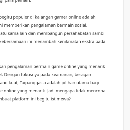
gi para pemain.
begitu populer di kalangan gamer online adalah
ini memberikan pengalaman bermain sosial,
satu sama lain dan membangun persahabatan sambil
 kebersamaan ini menambah kenikmatan ekstra pada
.
rkan pengalaman bermain game online yang menarik
el. Dengan fokusnya pada keamanan, beragam
ng kuat, Taipanqqasia adalah pilihan utama bagi
me online yang menarik. Jadi mengapa tidak mencoba
mbuat platform ini begitu istimewa?