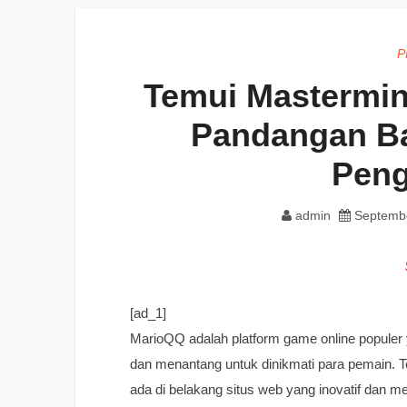
P
Temui Mastermin
Pandangan B
Pen
admin
Septembe
[ad_1]
MarioQQ adalah platform game online popule
dan menantang untuk dinikmati para pemain. T
ada di belakang situs web yang inovatif dan men