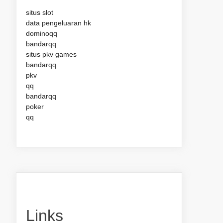
situs slot
data pengeluaran hk
dominoqq
bandarqq
situs pkv games
bandarqq
pkv
qq
bandarqq
poker
qq
Links