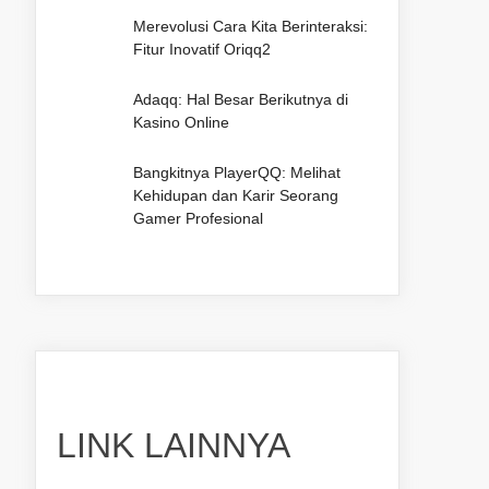
Merevolusi Cara Kita Berinteraksi:
Fitur Inovatif Oriqq2
Adaqq: Hal Besar Berikutnya di
Kasino Online
Bangkitnya PlayerQQ: Melihat
Kehidupan dan Karir Seorang
Gamer Profesional
LINK LAINNYA