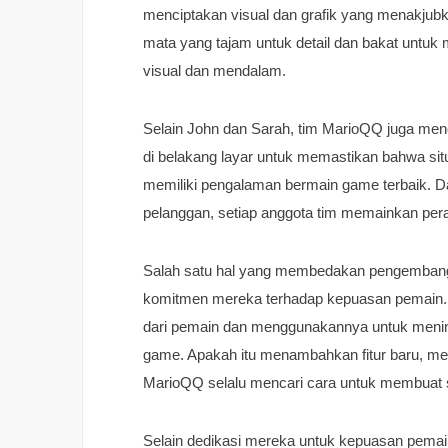
menciptakan visual dan grafik yang menakjub
mata yang tajam untuk detail dan bakat untu
visual dan mendalam.
Selain John dan Sarah, tim MarioQQ juga menc
di belakang layar untuk memastikan bahwa si
memiliki pengalaman bermain game terbaik. 
pelanggan, setiap anggota tim memainkan per
Salah satu hal yang membedakan pengembang 
komitmen mereka terhadap kepuasan pemain.
dari pemain dan menggunakannya untuk meni
game. Apakah itu menambahkan fitur baru, me
MarioQQ selalu mencari cara untuk membuat s
Selain dedikasi mereka untuk kepuasan pema