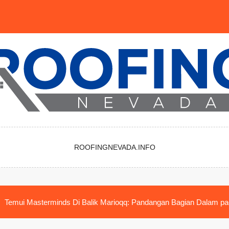
ROOFINGNEVADA.INFO
Temui Masterminds Di Balik Marioqq: Pandangan Bagian Dalam 