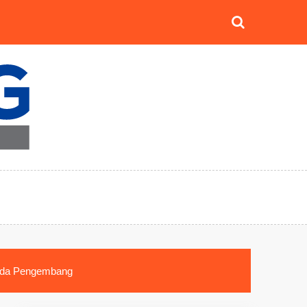
pada Pengembang