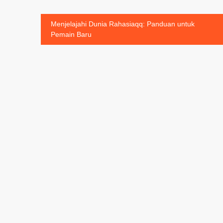
Post
Menjelajahi Dunia Rahasiaqq: Panduan untuk
Pemain Baru
navigation