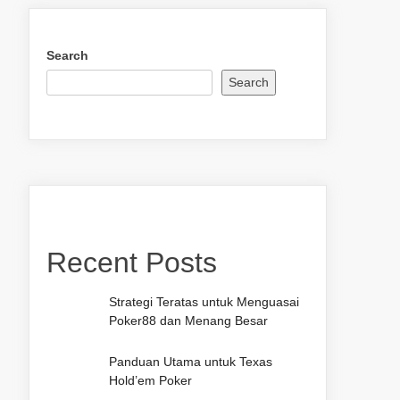
Search
Search
Recent Posts
Strategi Teratas untuk Menguasai
Poker88 dan Menang Besar
Panduan Utama untuk Texas
Hold’em Poker