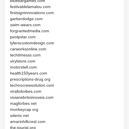
bluebargames.com
festivaldelamalou.com
firstsigninnovations.com
garberdodge.com
swim-wears.com
forgrantedmedia.com
peolpstar.com
tylerscustomdesign.com
carworksonline.com
techtimesss.com
virylstore.com
motorstell.com
health150years.com
prescriptions-drug.org
technocrewsolution.com
viraltokvibes.com
vivianebritoimoveis.com
magforbes.net
monkeycap.org
sdenix.net
amarinhillcrest.com
the-tourist.org