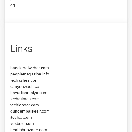
qq
Links
baeckereiweber.com
peoplemagazine.info
techashes.com
canyouwash.co
havadisantalya.com
techdtimes.com
techieboot.com
gundembalikesir.com
itechar.com
yesbold.com
healthhubzone.com