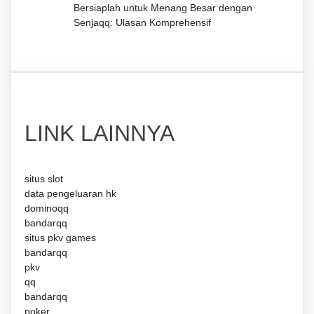
Bersiaplah untuk Menang Besar dengan
Senjaqq: Ulasan Komprehensif
LINK LAINNYA
situs slot
data pengeluaran hk
dominoqq
bandarqq
situs pkv games
bandarqq
pkv
qq
bandarqq
poker