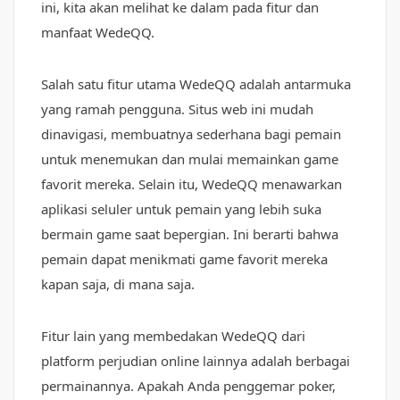
ini, kita akan melihat ke dalam pada fitur dan
manfaat WedeQQ.
Salah satu fitur utama WedeQQ adalah antarmuka
yang ramah pengguna. Situs web ini mudah
dinavigasi, membuatnya sederhana bagi pemain
untuk menemukan dan mulai memainkan game
favorit mereka. Selain itu, WedeQQ menawarkan
aplikasi seluler untuk pemain yang lebih suka
bermain game saat bepergian. Ini berarti bahwa
pemain dapat menikmati game favorit mereka
kapan saja, di mana saja.
Fitur lain yang membedakan WedeQQ dari
platform perjudian online lainnya adalah berbagai
permainannya. Apakah Anda penggemar poker,