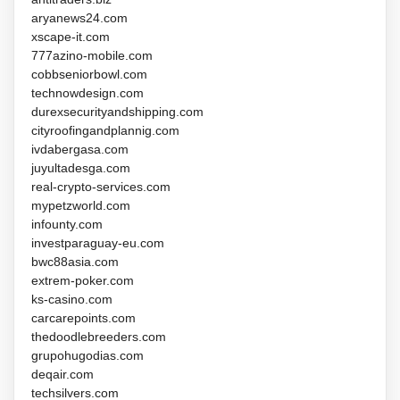
aryanews24.com
xscape-it.com
777azino-mobile.com
cobbseniorbowl.com
technowdesign.com
durexsecurityandshipping.com
cityroofingandplannig.com
ivdabergasa.com
juyultadesga.com
real-crypto-services.com
mypetzworld.com
infounty.com
investparaguay-eu.com
bwc88asia.com
extrem-poker.com
ks-casino.com
carcarepoints.com
thedoodlebreeders.com
grupohugodias.com
deqair.com
techsilvers.com