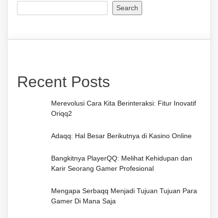
Search
Recent Posts
Merevolusi Cara Kita Berinteraksi: Fitur Inovatif
Oriqq2
Adaqq: Hal Besar Berikutnya di Kasino Online
Bangkitnya PlayerQQ: Melihat Kehidupan dan
Karir Seorang Gamer Profesional
Mengapa Serbaqq Menjadi Tujuan Tujuan Para
Gamer Di Mana Saja