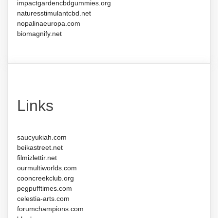
impactgardencbdgummies.org
naturesstimulantcbd.net
nopalinaeuropa.com
biomagnify.net
Links
saucyukiah.com
beikastreet.net
filmizlettir.net
ourmultiworlds.com
cooncreekclub.org
pegpufftimes.com
celestia-arts.com
forumchampions.com