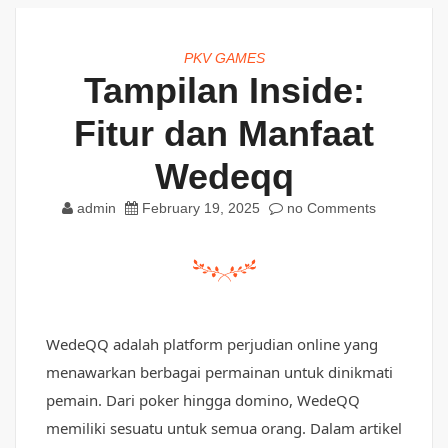
PKV GAMES
Tampilan Inside:
Fitur dan Manfaat
Wedeqq
admin
February 19, 2025
no Comments
WedeQQ adalah platform perjudian online yang
menawarkan berbagai permainan untuk dinikmati
pemain. Dari poker hingga domino, WedeQQ
memiliki sesuatu untuk semua orang. Dalam artikel