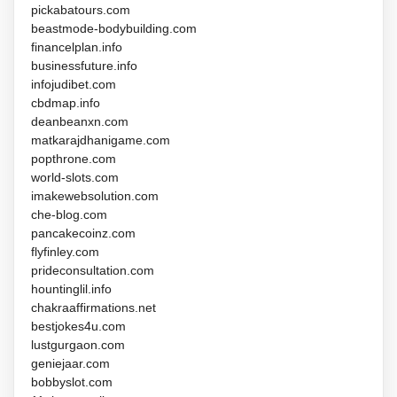
pickabatours.com
beastmode-bodybuilding.com
financelplan.info
businessfuture.info
infojudibet.com
cbdmap.info
deanbeanxn.com
matkarajdhanigame.com
popthrone.com
world-slots.com
imakewebsolution.com
che-blog.com
pancakecoinz.com
flyfinley.com
prideconsultation.com
hountinglil.info
chakraaffirmations.net
bestjokes4u.com
lustgurgaon.com
geniejaar.com
bobbyslot.com