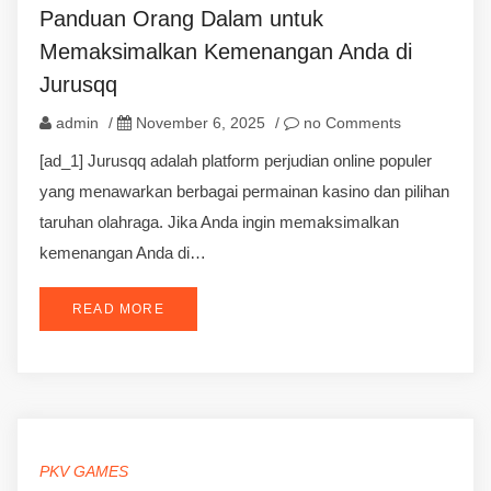
Panduan Orang Dalam untuk
Memaksimalkan Kemenangan Anda di
Jurusqq
admin
/
November 6, 2025
/
no Comments
[ad_1] Jurusqq adalah platform perjudian online populer
yang menawarkan berbagai permainan kasino dan pilihan
taruhan olahraga. Jika Anda ingin memaksimalkan
kemenangan Anda di…
READ MORE
PKV GAMES