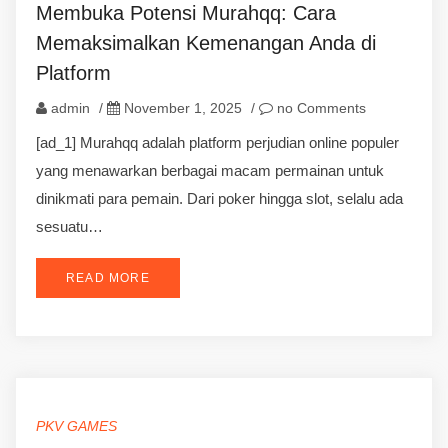
Membuka Potensi Murahqq: Cara
Memaksimalkan Kemenangan Anda di
Platform
admin
/
November 1, 2025
/
no Comments
[ad_1] Murahqq adalah platform perjudian online populer
yang menawarkan berbagai macam permainan untuk
dinikmati para pemain. Dari poker hingga slot, selalu ada
sesuatu…
READ MORE
PKV GAMES