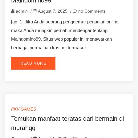
Maindomino99
admin
/
August 7, 2025
/
no Comments
[ad_1] Jika Anda seorang penggemar perjudian online,
maka Anda mungkin pernah mendengar tentang
Maindomino99. Situs web populer ini menawarkan
berbagai permainan kasino, termasuk…
READ MORE
PKV GAMES
Temukan manfaat teratas dari bermain di
murahqq