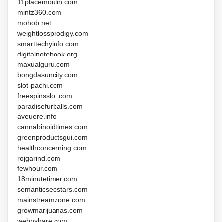
11placemoulin.com
mintz360.com
mohob.net
weightlossprodigy.com
smarttechyinfo.com
digitalnotebook.org
maxualguru.com
bongdasuncity.com
slot-pachi.com
freespinsslot.com
paradisefurballs.com
aveuere.info
cannabinoidtimes.com
greenproductsgui.com
healthconcerning.com
rojgarind.com
fewhour.com
18minutetimer.com
semanticseostars.com
mainstreamzone.com
growmarijuanas.com
webnshare.com