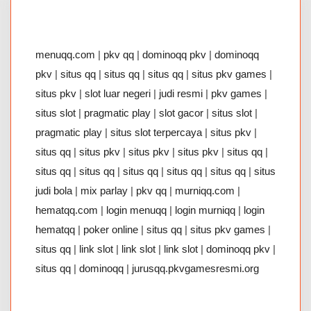
menuqq.com
|
pkv qq
|
dominoqq pkv
|
dominoqq
pkv
|
situs qq
|
situs qq
|
situs qq
|
situs pkv games
|
situs pkv
|
slot luar negeri
|
judi resmi
|
pkv games
|
situs slot
|
pragmatic play
|
slot gacor
|
situs slot
|
pragmatic play
|
situs slot terpercaya
|
situs pkv
|
situs qq
|
situs pkv
|
situs pkv
|
situs pkv
|
situs qq
|
situs qq
|
situs qq
|
situs qq
|
situs qq
|
situs qq
|
situs
judi bola
|
mix parlay
|
pkv qq
|
murniqq.com
|
hematqq.com
|
login menuqq
|
login murniqq
|
login
hematqq
|
poker online
|
situs qq
|
situs pkv games
|
situs qq
|
link slot
|
link slot
|
link slot
|
dominoqq pkv
|
situs qq
|
dominoqq
|
jurusqq.pkvgamesresmi.org