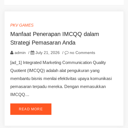
PKV GAMES
Manfaat Penerapan IMCQQ dalam
Strategi Pemasaran Anda
admin
/
July 21, 2026
/
no Comments
[ad_1] Integrated Marketing Communication Quality
Quotient (IMCQQ) adalah alat pengukuran yang
membantu bisnis menilai efektivitas upaya komunikasi
pemasaran terpadu mereka. Dengan memasukkan
IMCQQ…
READ MORE