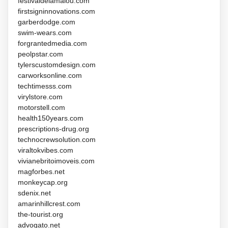
festivaldelamalou.com
firstsigninnovations.com
garberdodge.com
swim-wears.com
forgrantedmedia.com
peolpstar.com
tylerscustomdesign.com
carworksonline.com
techtimesss.com
virylstore.com
motorstell.com
health150years.com
prescriptions-drug.org
technocrewsolution.com
viraltokvibes.com
vivianebritoimoveis.com
magforbes.net
monkeycap.org
sdenix.net
amarinhillcrest.com
the-tourist.org
advogato.net