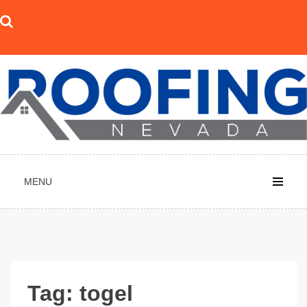
Skip
to
content
MENU
Tag:
togel