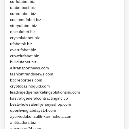
surfufabet.biz
ufabetbest.biz
sureufabet.biz
customufabet.biz
storyufabet.biz
epicufabet.biz
crystalufabet.biz
ufabetok.biz
everufabet.biz
crowdufabet.biz
buildufabet.biz
alltransportnews.com
fashiontrandsnews.com
bbcreporters.com
cryptocasinoguid.com
leadingedgemarketingsolutionsmi.com
kastratigeneralcontractinginc.co
bestwholesalenfljerseysshop.com
openlivinglabdays14.com
ayurvedakonsultti-kari-nokela.com
antitraders.biz
aryanews24.com