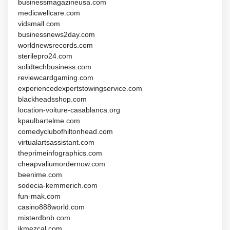
businessmagazineusa.com
medicwellcare.com
vidsmall.com
businessnews2day.com
worldnewsrecords.com
sterilepro24.com
solidtechbusiness.com
reviewcardgaming.com
experiencedexpertstowingservice.com
blackheadsshop.com
location-voiture-casablanca.org
kpaulbartelme.com
comedyclubofhiltonhead.com
virtualartsassistant.com
theprimeinfographics.com
cheapvaliumordernow.com
beenime.com
sodecia-kemmerich.com
fun-mak.com
casino888world.com
misterdbnb.com
jkmezcal.com