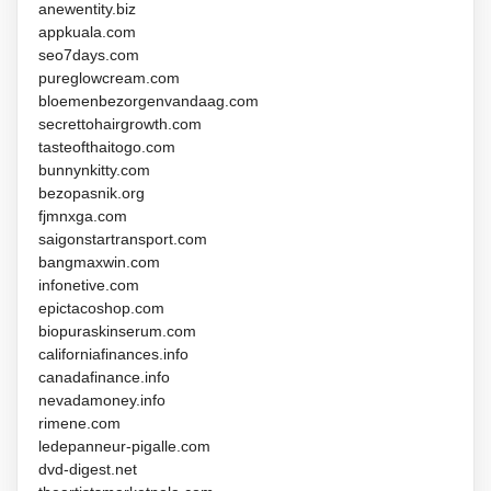
anewentity.biz
appkuala.com
seo7days.com
pureglowcream.com
bloemenbezorgenvandaag.com
secrettohairgrowth.com
tasteofthaitogo.com
bunnynkitty.com
bezopasnik.org
fjmnxga.com
saigonstartransport.com
bangmaxwin.com
infonetive.com
epictacoshop.com
biopuraskinserum.com
californiafinances.info
canadafinance.info
nevadamoney.info
rimene.com
ledepanneur-pigalle.com
dvd-digest.net