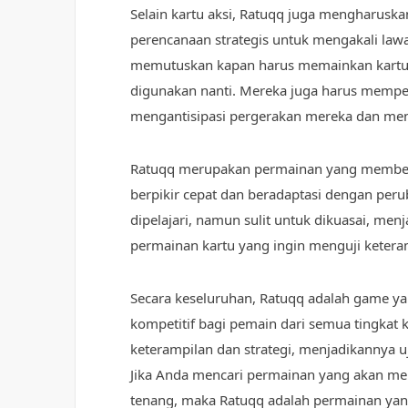
Selain kartu aksi, Ratuqq juga mengharus
perencanaan strategis untuk mengakali lawa
memutuskan kapan harus memainkan kartu 
digunakan nanti. Mereka juga harus mempe
mengantisipasi pergerakan mereka dan men
Ratuqq merupakan permainan yang membe
berpikir cepat dan beradaptasi dengan per
dipelajari, namun sulit untuk dikuasai, m
permainan kartu yang ingin menguji ketera
Secara keseluruhan, Ratuqq adalah game
kompetitif bagi pemain dari semua tingkat
keterampilan dan strategi, menjadikannya u
Jika Anda mencari permainan yang akan m
tenang, maka Ratuqq adalah permainan yan