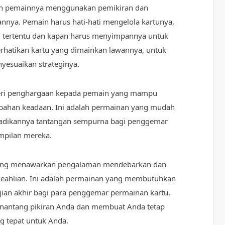
kan pemainnya menggunakan pemikiran dan
nnya. Pemain harus hati-hati mengelola kartunya,
tertentu dan kapan harus menyimpannya untuk
rhatikan kartu yang dimainkan lawannya, untuk
yesuaikan strateginya.
ri penghargaan kepada pemain yang mampu
ubahan keadaan. Ini adalah permainan yang mudah
enjadikannya tantangan sempurna bagi penggemar
mpilan mereka.
 yang menawarkan pengalaman mendebarkan dan
 keahlian. Ini adalah permainan yang membutuhkan
jian akhir bagi para penggemar permainan kartu.
enantang pikiran Anda dan membuat Anda tetap
g tepat untuk Anda.