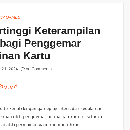
KV GAMES
rtinggi Keterampilan
i bagi Penggemar
inan Kartu
 21, 2024
no Comments
ng terkenal dengan gameplay intens dan kedalaman
nikmati oleh penggemar permainan kartu di seluruh
qq adalah permainan yang membutuhkan