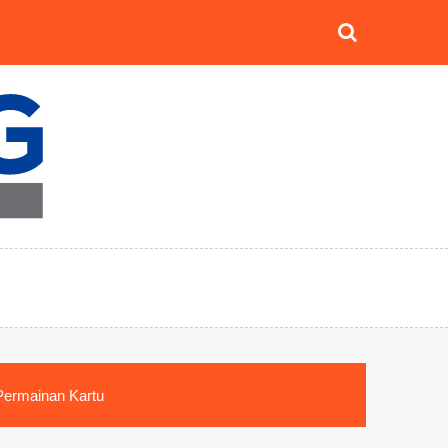
 Permainan Kartu