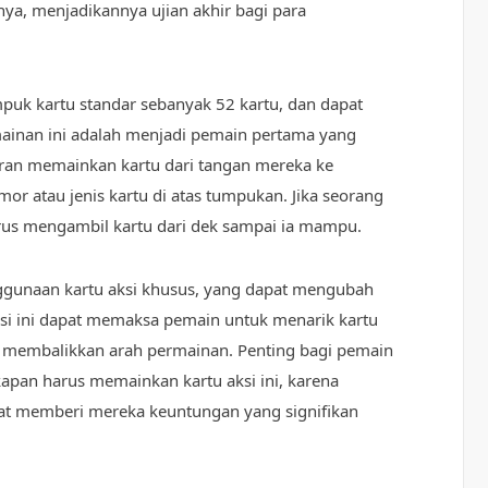
ya, menjadikannya ujian akhir bagi para
uk kartu standar sebanyak 52 kartu, dan dapat
ainan ini adalah menjadi pemain pertama yang
ran memainkan kartu dari tangan mereka ke
 atau jenis kartu di atas tumpukan. Jika seorang
rus mengambil kartu dari dek sampai ia mampu.
nggunaan kartu aksi khusus, yang dapat mengubah
ksi ini dapat memaksa pemain untuk menarik kartu
n membalikkan arah permainan. Penting bagi pemain
an harus memainkan kartu aksi ini, karena
at memberi mereka keuntungan yang signifikan