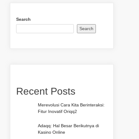
Search
Search
Recent Posts
Merevolusi Cara Kita Berinteraksi:
Fitur Inovatif Oriqq2
Adaqq: Hal Besar Berikutnya di
Kasino Online