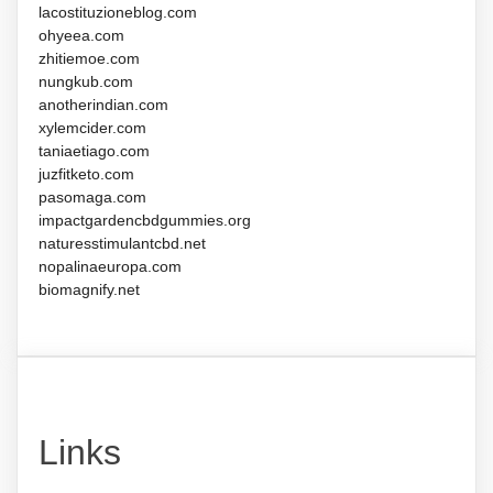
lacostituzioneblog.com
ohyeea.com
zhitiemoe.com
nungkub.com
anotherindian.com
xylemcider.com
taniaetiago.com
juzfitketo.com
pasomaga.com
impactgardencbdgummies.org
naturesstimulantcbd.net
nopalinaeuropa.com
biomagnify.net
Links