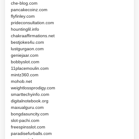
che-blog.com
pancakecoinz.com
flyfinley.com
prideconsultation.com
hountinglil.info
chakraaffirmations.net
bestjokes4u.com
lustgurgaon.com
geniejaar.com
bobbyslot.com
11placemoulin.com
mintz360.com
mohob.net
weightlossprodigy.com
smarttechyinfo.com
digitalnotebook.org
maxualguru.com
bongdasuncity.com
slot-pachi.com
freespinsslot.com
paradisefurballs.com