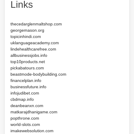
Links
thecedarglenmaltshop.com
georgemason.org
topicinhindi.com
uklanguageacademy.com
lindehealthcarefree.com
allbusinessjobs.info
top10products.net
pickabatours.com
beastmode-bodybuilding.com
financelplan.info
businessfuture.info
infojudibet.com
cbdmap.info
deanbeanxn.com
matkarajdhanigame.com
popthrone.com
world-slots.com
imakewebsolution.com