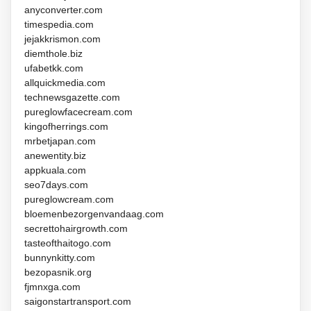
anyconverter.com
timespedia.com
jejakkrismon.com
diemthole.biz
ufabetkk.com
allquickmedia.com
technewsgazette.com
pureglowfacecream.com
kingofherrings.com
mrbetjapan.com
anewentity.biz
appkuala.com
seo7days.com
pureglowcream.com
bloemenbezorgenvandaag.com
secrettohairgrowth.com
tasteofthaitogo.com
bunnynkitty.com
bezopasnik.org
fjmnxga.com
saigonstartransport.com