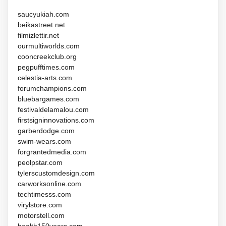
saucyukiah.com
beikastreet.net
filmizlettir.net
ourmultiworlds.com
cooncreekclub.org
pegpufftimes.com
celestia-arts.com
forumchampions.com
bluebargames.com
festivaldelamalou.com
firstsigninnovations.com
garberdodge.com
swim-wears.com
forgrantedmedia.com
peolpstar.com
tylerscustomdesign.com
carworksonline.com
techtimesss.com
virylstore.com
motorstell.com
health150years.com