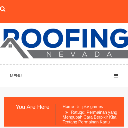
Skip
to
content
MENU
You Are Here
Home
pkv games
Ratuqq: Permainan yang
Mengubah Cara Berpikir Kita
Tentang Permainan Kartu