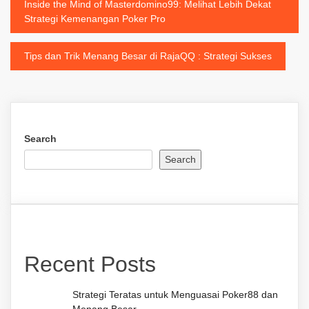
Post
Inside the Mind of Masterdomino99: Melihat Lebih Dekat
Strategi Kemenangan Poker Pro
navigation
Tips dan Trik Menang Besar di RajaQQ : Strategi Sukses
Search
Search
Recent Posts
Strategi Teratas untuk Menguasai Poker88 dan
Menang Besar