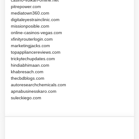
pitrepower.com
mediatown360.com
digitaleyestrainclinic.com
missionposible.com
online-casinos-vegas.com
xfinityrouterlogin.com
marketingjacks.com
topappliancereviews.com
trickytechupdates.com
hindiabhimaan.com
khabresach.com
thecbdblogs.com
autoresearchchemicals.com
apnabusinesskaro.com
suleckiego.com