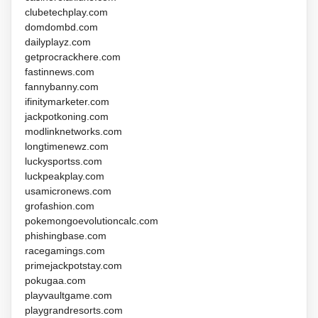
clubetechplay.com
domdombd.com
dailyplayz.com
getprocrackhere.com
fastinnews.com
fannybanny.com
ifinitymarketer.com
jackpotkoning.com
modlinknetworks.com
longtimenewz.com
luckysportss.com
luckpeakplay.com
usamicronews.com
grofashion.com
pokemongoevolutioncalc.com
phishingbase.com
racegamings.com
primejackpotstay.com
pokugaa.com
playvaultgame.com
playgrandresorts.com