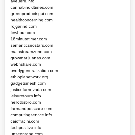
aveuere.info
cannabinoidtimes.com
greenproductsgui.com
healthconcerning.com
rojgarind.com
fewhour.com
18minutetimer.com
semanticseostars.com
mainstreamzone.com
growmarijuanas.com
webnshare.com
overlygeneralization.com
ethiopianetwork.org
gadgetsmesh.com
justicefornevada.com
leisuretours.info
hellotbsbro.com
farmandpetscare.com
computingservice.info
caiofracini.com
techpositive.info
unseonrang.com