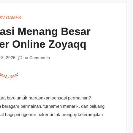
KV GAMES
asi Menang Besar
er Online Zoyaqq
13, 2026
no Comments
ara baru untuk merasakan sensasi permainan?
an beragam permainan, turnamen menarik, dan peluang
at bagi penggemar poker untuk menguji keterampilan