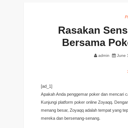
P
Rasakan Sens
Bersama Pok
admin
June 
[ad_1]
Apakah Anda penggemar poker dan mencari c
Kunjungi platform poker online Zoyaqq. Deng
menang besar, Zoyaqq adalah tempat yang tep
mereka dan bersenang-senang.