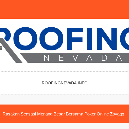
ROOFINGNEVADA.INFO
Rasakan Sensasi Menang Besar Bersama Poker Online Zoyaqq