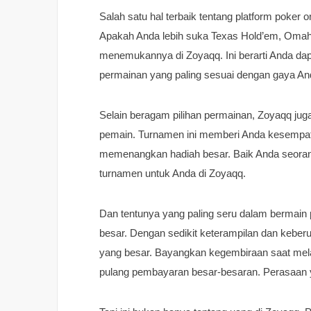
Salah satu hal terbaik tentang platform poker 
Apakah Anda lebih suka Texas Hold’em, Omaha,
menemukannya di Zoyaqq. Ini berarti Anda d
permainan yang paling sesuai dengan gaya An
Selain beragam pilihan permainan, Zoyaqq jug
pemain. Turnamen ini memberi Anda kesempat
memenangkan hadiah besar. Baik Anda seoran
turnamen untuk Anda di Zoyaqq.
Dan tentunya yang paling seru dalam bermain
besar. Dengan sedikit keterampilan dan keber
yang besar. Bayangkan kegembiraan saat mel
pulang pembayaran besar-besaran. Perasaan 