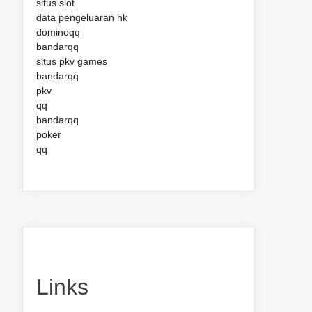
situs slot
data pengeluaran hk
dominoqq
bandarqq
situs pkv games
bandarqq
pkv
qq
bandarqq
poker
qq
Links