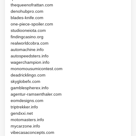
thequeenofrattan.com
denohubpro.com
blades-knife.com
one-piece-spoiler.com
studiooneiota.com
findingcasino.org
realworldcobra.com
automachine.info
autospeedsters.info
wagerchampion.info
monomousumicontest.com
deadricklingo.com
skyglobefx.com
gamblespherex.info
agentur-ramsenthaler.com
eomdesigns.com
triptrekker.info
gendxxi.net
motomasters.info
mycarzone.info
vibecasaconcepts.com