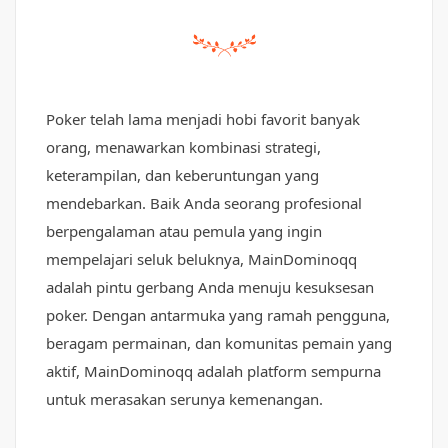
Poker telah lama menjadi hobi favorit banyak
orang, menawarkan kombinasi strategi,
keterampilan, dan keberuntungan yang
mendebarkan. Baik Anda seorang profesional
berpengalaman atau pemula yang ingin
mempelajari seluk beluknya, MainDominoqq
adalah pintu gerbang Anda menuju kesuksesan
poker. Dengan antarmuka yang ramah pengguna,
beragam permainan, dan komunitas pemain yang
aktif, MainDominoqq adalah platform sempurna
untuk merasakan serunya kemenangan.