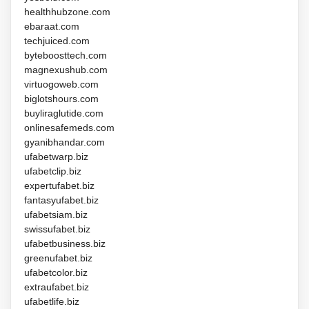
healthhubzone.com
ebaraat.com
techjuiced.com
byteboosttech.com
magnexushub.com
virtuogoweb.com
biglotshours.com
buyliraglutide.com
onlinesafemeds.com
gyanibhandar.com
ufabetwarp.biz
ufabetclip.biz
expertufabet.biz
fantasyufabet.biz
ufabetsiam.biz
swissufabet.biz
ufabetbusiness.biz
greenufabet.biz
ufabetcolor.biz
extraufabet.biz
ufabetlife.biz