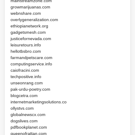
mainstreamzone.com
growmarijuanas.com
webnshare.com
overlygeneralization.com
ethiopianetwork.org
gadgetsmesh.com
justicefornevada.com
leisuretours.info
hellotbsbro.com
farmandpetscare.com
computingservice.info
caiofracini.com
techpositive.info
unseonrang.com
pak-urdu-poetry.com
blogcetra.com
internetmarketingsolutions.co
ollystvs.com
globalnewscx.com
dogslives.com
pdfbookplanet.com
queenofrattan.com