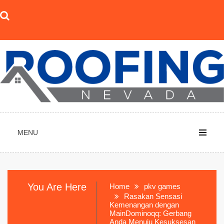
Skip
to
content
MENU
You Are Here
Home
pkv games
Rasakan Sensasi
Kemenangan dengan
MainDominoqq: Gerbang
Anda Menuju Kesuksesan