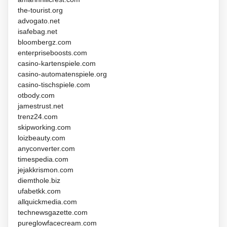
the-tourist.org
advogato.net
isafebag.net
bloombergz.com
enterpriseboosts.com
casino-kartenspiele.com
casino-automatenspiele.org
casino-tischspiele.com
otbody.com
jamestrust.net
trenz24.com
skipworking.com
loizbeauty.com
anyconverter.com
timespedia.com
jejakkrismon.com
diemthole.biz
ufabetkk.com
allquickmedia.com
technewsgazette.com
pureglowfacecream.com