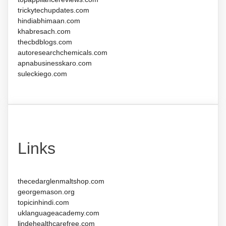
trickytechupdates.com
hindiabhimaan.com
khabresach.com
thecbdblogs.com
autoresearchchemicals.com
apnabusinesskaro.com
suleckiego.com
Links
thecedarglenmaltshop.com
georgemason.org
topicinhindi.com
uklanguageacademy.com
lindehealthcarefree.com